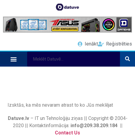
Ienākt
Reģistrēties
Izsktās, ka mēs nevaram atrast to ko Jūs meklējat
Datuve.lv
– IT un Tehnoloģiju ziņas || Copyright © 2004-
2020 || Kontaktinformācija:
info@209.38.209.184 ||
Contact Us