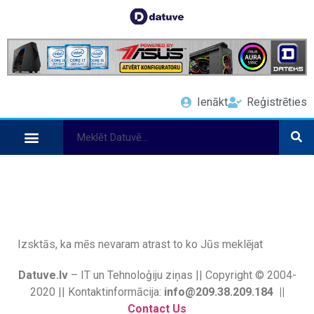
Ienākt
Reģistrēties
Izsktās, ka mēs nevaram atrast to ko Jūs meklējat
Datuve.lv
– IT un Tehnoloģiju ziņas || Copyright © 2004-
2020 || Kontaktinformācija:
info@209.38.209.184 ||
Contact Us