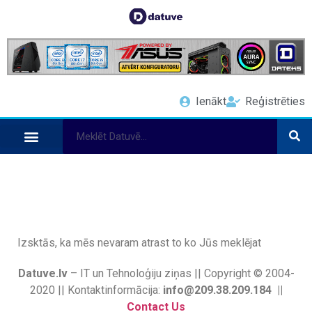
Ienākt
Reģistrēties
Izsktās, ka mēs nevaram atrast to ko Jūs meklējat
Datuve.lv
– IT un Tehnoloģiju ziņas || Copyright © 2004-
2020 || Kontaktinformācija:
info@209.38.209.184 ||
Contact Us