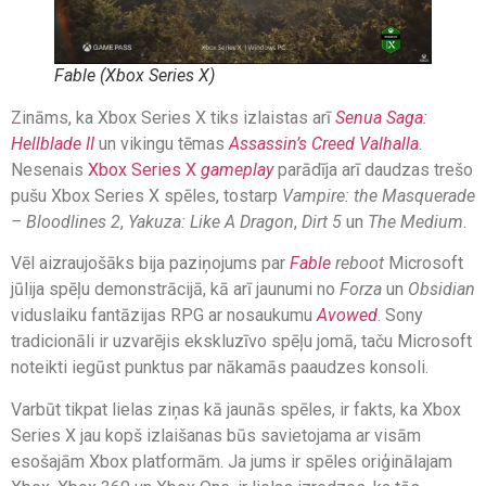
Fable (Xbox Series X)
Zināms, ka Xbox Series X tiks izlaistas arī
Senua Saga:
Hellblade II
un vikingu tēmas
Assassin’s Creed Valhalla
.
Nesenais
Xbox Series X
gameplay
parādīja arī daudzas trešo
pušu Xbox Series X spēles, tostarp
Vampire: the Masquerade
– Bloodlines 2
,
Yakuza: Like A Dragon
,
Dirt 5
un
The Medium
.
Vēl aizraujošāks bija paziņojums par
Fable
reboot
Microsoft
jūlija spēļu demonstrācijā, kā arī jaunumi no
Forza
un
Obsidian
viduslaiku fantāzijas RPG ar nosaukumu
Avowed
. Sony
tradicionāli ir uzvarējis ekskluzīvo spēļu jomā, taču Microsoft
noteikti iegūst punktus par nākamās paaudzes konsoli.
Varbūt tikpat lielas ziņas kā jaunās spēles, ir fakts, ka Xbox
Series X jau kopš izlaišanas būs savietojama ar visām
esošajām Xbox platformām. Ja jums ir spēles oriģinālajam