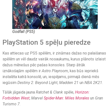
Godfall (PS5)
PlayStation 5 spēļu pieredze
Kas attiecas uz PS5 spēlēm, ir zināmas dažas no palaišanas
spēlēm un vēl daudz vairāk nosaukumu, kurus plānots izlaist
dažus mēnešus pēc pašas konsoles. Starp ātrāk
iznākošajām spēlēm ir
Astro Playroom
, kas būs iepriekš
instalēta katrā konsolē, un, iespējams, pirmajā dienā mēs
iegūsim
Destiny 2: Beyond Light
,
Madden 21
un
NBA 2K21
.
Tālāk jāgaida jauna
Ratchet & Clank
spēle,
Horizon:
Forbidden West
,
Marvel
Spider-Man: Miles Morales
un
Gran
Turismo 7
.