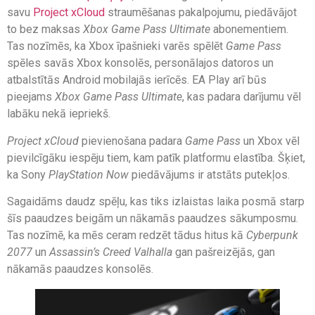
savu
Project xCloud
straumēšanas pakalpojumu, piedāvājot
to bez maksas
Xbox Game Pass Ultimate
abonementiem.
Tas nozīmēs, ka Xbox īpašnieki varēs spēlēt
Game Pass
spēles savās Xbox konsolēs, personālajos datoros un
atbalstītās Android mobilajās ierīcēs. EA Play arī būs
pieejams
Xbox Game Pass Ultimate
, kas padara darījumu vēl
labāku nekā iepriekš.
Project xCloud
pievienošana padara
Game Pass
un Xbox vēl
pievilcīgāku iespēju tiem, kam patīk platformu elastība. Šķiet,
ka Sony
PlayStation Now
piedāvājums ir atstāts putekļos.
Sagaidāms daudz spēļu, kas tiks izlaistas laika posmā starp
šīs paaudzes beigām un nākamās paaudzes sākumposmu.
Tas nozīmē, ka mēs ceram redzēt tādus hitus kā
Cyberpunk
2077
un
Assassin’s Creed Valhalla
gan pašreizējās, gan
nākamās paaudzes konsolēs.