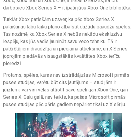
Xbox, Xbox 360 un Xbox One, ir lielas izredzes, ka tās
darbosies Xbox Series X – it īpaši jūsu Xbox One bibliotēka.
Turklāt Xbox patiešām uzsver, ka pēc Xbox Series X
palaišanas labu laiku plāno atbalstīt dažādu paaudžu spēles.
Tas nozīmē, ka Xbox Series X nebūs nekādu ekskluzīvu
iespēju, kas jūs vadīs jaunināt savu veco tehniku. Tā ir
patērētājiem draudzīga un pieejama attieksme, un X Series
joprojām piedāvās visaugstākās kvalitātes Xbox ierīču
pieredzi.
Protams, spēles, kuras nav izstrādājušas Microsoft pirmās
puses studijas, varētu būt cits jautājums – studijām ir
jāizlemj, vai viņi vēlas attīstīt savu spēli gan Xbox One, gan
Series X. Galu galā, nav teikts, ka pašas Microsoft pirmās
puses studijas pēc pāris gadiem nepāriet tikai uz X sēriju.