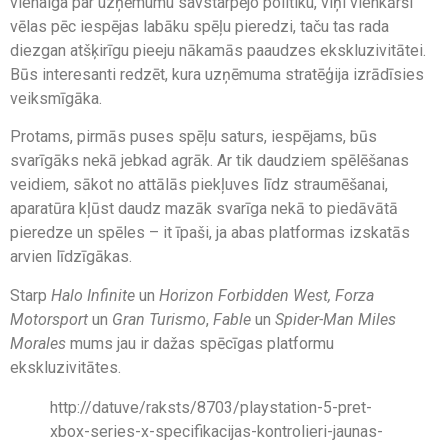
vienalga par uzņēmumu savstarpējo politiku, viņi vienkārši
vēlas pēc iespējas labāku spēļu pieredzi, taču tas rada
diezgan atšķirīgu pieeju nākamās paaudzes ekskluzivitātei.
Būs interesanti redzēt, kura uzņēmuma stratēģija izrādīsies
veiksmīgāka.
Protams, pirmās puses spēļu saturs, iespējams, būs
svarīgāks nekā jebkad agrāk. Ar tik daudziem spēlēšanas
veidiem, sākot no attālās piekļuves līdz straumēšanai,
aparatūra kļūst daudz mazāk svarīga nekā to piedāvātā
pieredze un spēles – it īpaši, ja abas platformas izskatās
arvien līdzīgākas.
Starp
Halo Infinite
un
Horizon Forbidden West, Forza
Motorsport
un
Gran Turismo
,
Fable
un
Spider-Man Miles
Morales
mums jau ir dažas spēcīgas platformu
ekskluzivitātes.
http://datuve/raksts/8703/playstation-5-pret-
xbox-series-x-specifikacijas-kontrolieri-jaunas-