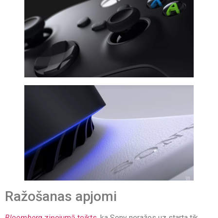
Ražošanas apjomi
Bloomberg
ziņojumā teikts
, ka Sony neražos uz starta tik