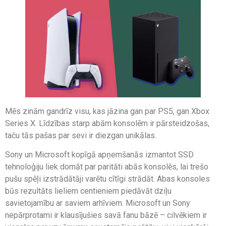
Mēs zinām gandrīz visu, kas jāzina gan par PS5, gan Xbox
Series X. Līdzības starp abām konsolēm ir pārsteidzošas,
taču tās pašas par sevi ir diezgan unikālas.
Sony un Microsoft kopīgā apņemšanās izmantot SSD
tehnoloģiju liek domāt par paritāti abās konsolēs, lai trešo
pušu spēļi izstrādātāji varētu cītīgi strādāt. Abas konsoles
būs rezultāts lieliem centieniem piedāvāt dziļu
savietojamību ar saviem arhīviem. Microsoft un Sony
nepārprotami ir klausījušies savā fanu bāzē – cilvēkiem ir