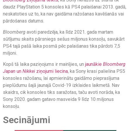
daudz PlayStation 5 konsoles kā PS4 palaišanai 2013. gadā,
neskatoties uz to, ka nav gaidāma ražošanas kavēšanās vai
pārdošanas datums.
Bloomberg
avoti paredzēja, ka līdz 2021. gada martam
sūtījumu skaits pārsniegs sešus miljonus konsoļu, savukārt
PS4 tajā pašā laika posmā pēc palaišanas tika pārdoti 7,5
miljoni.
Kopš tā laika paziņojums ir mainījies, un
jaunākie
Bloomberg
Japan
un
Nikkei
ziņojumi liecina
, ka Sony krasi palielina PS5
konsoles ražošanu, lai apmierinātu gaidāmo pieprasījuma
pieplūdumu šajā jaunajā Covid-19 izklaides laikmetā. Nav
skaidrs, cik konsoles tiks saražotas, taču avoti norāda, ka
Sony 2020. gadam gatavo masveida 9 līdz 10 miljonus
konsoļu.
Secinājumi