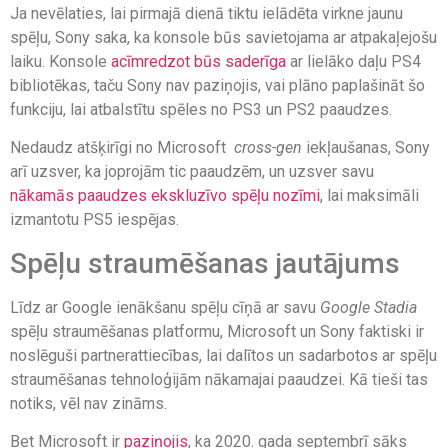
Ja nevēlaties, lai pirmajā dienā tiktu ielādēta virkne jaunu
spēļu, Sony saka, ka konsole būs savietojama ar atpakaļejošu
laiku. Konsole
acīmredzot būs saderīga
ar lielāko daļu PS4
bibliotēkas, taču Sony nav paziņojis, vai plāno paplašināt šo
funkciju, lai atbalstītu spēles no PS3 un PS2 paaudzes.
Nedaudz atšķirīgi no Microsoft
cross-gen
iekļaušanas, Sony
arī uzsver, ka joprojām tic paaudzēm, un uzsver savu
nākamās paaudzes ekskluzīvo spēļu nozīmi
, lai maksimāli
izmantotu PS5 iespējas.
Spēļu straumēšanas jautājums
Līdz ar Google ienākšanu spēļu cīņā ar savu
Google Stadia
spēļu straumēšanas platformu, Microsoft un Sony faktiski ir
noslēguši partnerattiecības, lai dalītos un sadarbotos ar spēļu
straumēšanas tehnoloģijām nākamajai paaudzei. Kā tieši tas
notiks, vēl nav zināms.
Bet Microsoft ir
paziņojis
, ka 2020. gada septembrī sāks