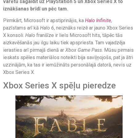
varētu sagaidīt uz PlayStation 5 un Xbox Series X to
iznākšanas brīdī un pēc tam.
Pirmkārt, Microsoft ir apstiprinājis, ka
Halo Infinite
,
pazīstams arī kā
Halo 6
, neiznāks reizē ar jauno Xbox Series
X konsoli.
Halo
franšīze ir liels Microsoft hits, tāpēc tās
aizkavēšanās jau ilgu laiku tiek apspriesta. Tam vajadzēja
ierasties arī pirmajā dienā ar
Xbox Game Pass
. Mūsu pirmais
ieskats spēles materiālos noteikti bija saviļņojošs, pat ja ātri
uzzinājām, ka tas ir iemūžināts personālajā datorā, nevis uz
Xbox Series X.
Xbox Series X spēļu pieredze