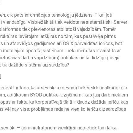
?
n, cik pats informācijas tehnoloģiju jēdziens. Tikai ļoti
 viendabīga. Visbiežāk tā tiek veidota nesistemātiski. Serveri
 platformas tiek pievienotas atbilstoši vajadzībām. Tomēr
ruktūras ievērojami atšķiras no tām, kas pastāvēja pirms
 un atsevišķos gadījumos arī OS X pārvaldītas ierīces, bet
 mobilajām operētājsistēmām. Lielā mērā tas ir saistīts ar
etošanas darba vajadzībām) politikas un tai līdzīgu pieeju
 tik dažādu sistēmu aizsardzību?
]
esti, ir tāda, ka atsevišķi uzdevumi tiek veikti neatkarīgi cits
ēram, aplūkosim BYOD politiku. Uzņēmumi, kas ļauj darbiniekiem
pas ar faktu, ka korporatīvajā tīklā ir daudz dažādu ierīču, kas
as vēl nav viss: problēmas rada ne vien šo ierīču aizsardzības
tsevišķi — administratoriem vienkārši nepietiek tam laika.