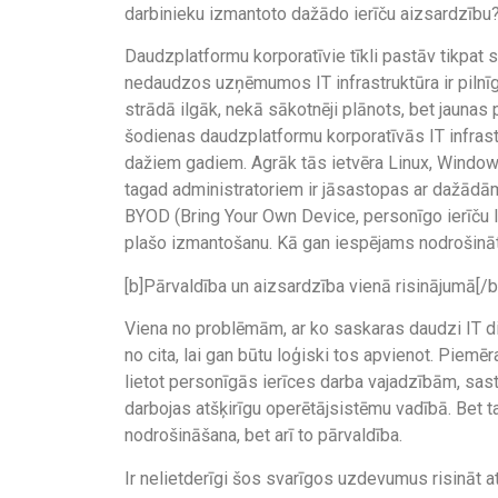
darbinieku izmantoto dažādo ierīču aizsardzību
Daudzplatformu korporatīvie tīkli pastāv tikpat se
nedaudzos uzņēmumos IT infrastruktūra ir pilnīgi
strādā ilgāk, nekā sākotnēji plānots, bet jaunas
šodienas daudzplatformu korporatīvās IT infrast
dažiem gadiem. Agrāk tās ietvēra Linux, Windows
tagad administratoriem ir jāsastopas ar dažādām
BYOD (Bring Your Own Device, personīgo ierīču li
plašo izmantošanu. Kā gan iespējams nodrošināt
[b]Pārvaldība un aizsardzība vienā risinājumā[/b
Viena no problēmām, ar ko saskaras daudzi IT dien
no cita, lai gan būtu loģiski tos apvienot. Piem
lietot personīgās ierīces darba vajadzībām, sasto
darbojas atšķirīgu operētājsistēmu vadībā. Bet t
nodrošināšana, bet arī to pārvaldība.
Ir nelietderīgi šos svarīgos uzdevumus risināt a