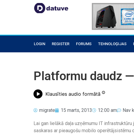
LOGIN
REGISTER
FORUMS
TEHNOLOĢIJAS
Platformu daudz —
Klausīties audio formātā
migrate
15 marts, 2013
12:00 am
Nav 
Lai gan lielākā daļa uzņēmumu IT infrastruktūru
saskaras ar pieaugošu mobilo operētājsistēmu d