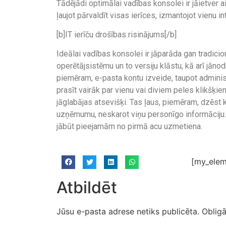
Tādējādi optimālai vadības konsolei ir jāietver 
ļaujot pārvaldīt visas ierīces, izmantojot vienu in
[b]IT ierīču drošības risinājums[/b]
Ideālai vadības konsolei ir jāparāda gan tradicio
operētājsistēmu un to versiju klāstu, kā arī jān
piemēram, e-pasta kontu izveide, taupot administ
prasīt vairāk par vienu vai diviem peles klikšķie
jāglabājas atsevišķi. Tas ļaus, piemēram, dzēst 
uzņēmumu, neskarot viņu personīgo informāciju. 
jābūt pieejamām no pirmā acu uzmetiena.
[my_elem
Atbildēt
Jūsu e-pasta adrese netiks publicēta.
Obligā