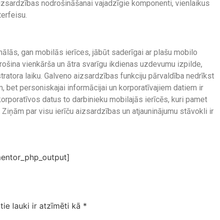
aizsardzības nodrošināšanai vajadzīgie komponenti, vienlaikus
terfeisu.
nālās, gan mobilās ierīces, jābūt saderīgai ar plašu mobilo
odrošina vienkārša un ātra svarīgu ikdienas uzdevumu izpilde,
ratora laiku. Galveno aizsardzības funkciju pārvaldība nedrīkst
m, bet personiskajai informācijai un korporatīvajiem datiem ir
korporatīvos datus to darbinieku mobilajās ierīcēs, kuri pamet
Ziņām par visu ierīču aizsardzības un atjauninājumu stāvokli ir
entor_php_output]
tie lauki ir atzīmēti kā
*