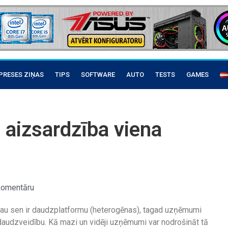
PRESES ZIŅAS
TIPS
SOFTWARE
AUTO
TESTS
GAMES
 aizsardzība viena
komentāru
 jau sen ir daudzplatformu (heterogēnas), tagad uzņēmumi
audzveidību. Kā mazi un vidēji uzņēmumi var nodrošināt tā