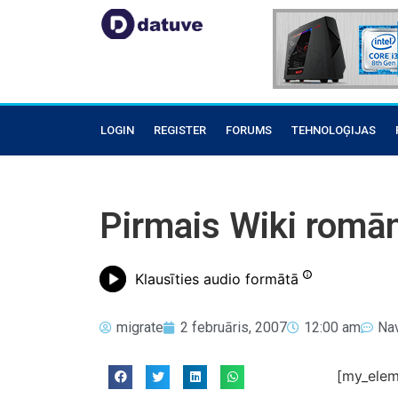
LOGIN
REGISTER
FORUMS
TEHNOLOĢIJAS
Pirmais Wiki romā
Klausīties audio formātā
migrate
2 februāris, 2007
12:00 am
Na
[my_elem