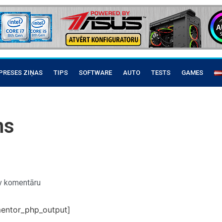
PRESES ZIŅAS
TIPS
SOFTWARE
AUTO
TESTS
GAMES
ns
v komentāru
entor_php_output]