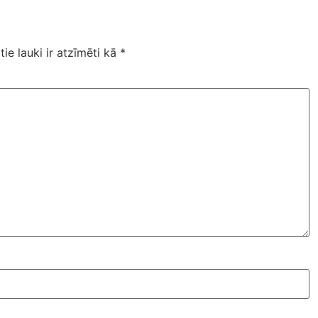
tie lauki ir atzīmēti kā
*