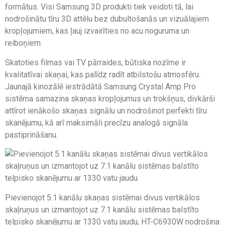
formātus. Visi Samsung 3D produkti tiek veidoti tā, lai
nodrošinātu tīru 3D attēlu bez dubultošanās un vizuālajiem
kropļojumiem, kas ļauj izvairīties no acu noguruma un
reiboņiem.
Skatoties filmas vai TV pārraides, būtiska nozīme ir
kvalitatīvai skaņai, kas palīdz radīt atbilstošu atmosfēru.
Jaunajā kinozālē iestrādātā Samsung Crystal Amp Pro
sistēma samazina skaņas kropļojumus un trokšņus, divkārši
attīrot ienākošo skaņas signālu un nodrošinot perfekti tīru
skanējumu, kā arī maksimāli precīzu analogā signāla
pastiprināšanu.
Pievienojot 5.1 kanālu skaņas sistēmai divus vertikālos
skaļruņus un izmantojot uz 7.1 kanālu sistēmas balstīto
telpisko skanējumu ar 1330 vatu jaudu, HT-C6930W nodrošina