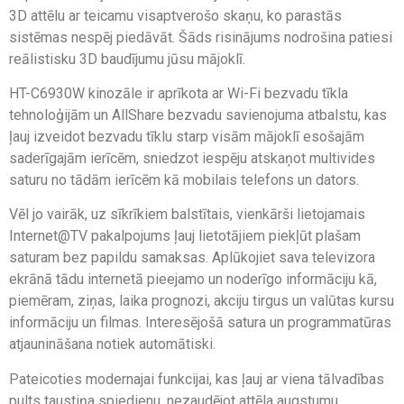
3D attēlu ar teicamu visaptverošo skaņu, ko parastās
sistēmas nespēj piedāvāt. Šāds risinājums nodrošina patiesi
reālistisku 3D baudījumu jūsu mājoklī.
HT-C6930W kinozāle ir aprīkota ar Wi-Fi bezvadu tīkla
tehnoloģijām un AllShare bezvadu savienojuma atbalstu, kas
ļauj izveidot bezvadu tīklu starp visām mājoklī esošajām
saderīgajām ierīcēm, sniedzot iespēju atskaņot multivides
saturu no tādām ierīcēm kā mobilais telefons un dators.
Vēl jo vairāk, uz sīkrīkiem balstītais, vienkārši lietojamais
Internet@TV pakalpojums ļauj lietotājiem piekļūt plašam
saturam bez papildu samaksas. Aplūkojiet sava televizora
ekrānā tādu internetā pieejamo un noderīgo informāciju kā,
piemēram, ziņas, laika prognozi, akciju tirgus un valūtas kursu
informāciju un filmas. Interesējošā satura un programmatūras
atjaunināšana notiek automātiski.
Pateicoties modernajai funkcijai, kas ļauj ar viena tālvadības
pults taustiņa spiedienu, nezaudējot attēla augstumu,