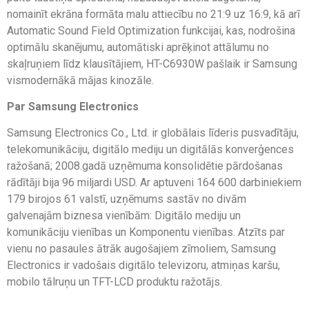
nomainīt ekrāna formāta malu attiecību no 21:9 uz 16:9, kā arī
Automatic Sound Field Optimization funkcijai, kas, nodrošina
optimālu skanējumu, automātiski aprēķinot attālumu no
skaļruņiem līdz klausītājiem, HT-C6930W pašlaik ir Samsung
vismodernākā mājas kinozāle.
Par Samsung Electronics
Samsung Electronics Co., Ltd. ir globālais līderis pusvadītāju,
telekomunikāciju, digitālo mediju un digitālās konverģences
ražošanā; 2008.gadā uzņēmuma konsolidētie pārdošanas
rādītāji bija 96 miljardi USD. Ar aptuveni 164 600 darbiniekiem
179 birojos 61 valstī, uzņēmums sastāv no divām
galvenajām biznesa vienībām: Digitālo mediju un
komunikāciju vienības un Komponentu vienības. Atzīts par
vienu no pasaules ātrāk augošajiem zīmoliem, Samsung
Electronics ir vadošais digitālo televizoru, atmiņas karšu,
mobilo tālruņu un TFT-LCD produktu ražotājs.