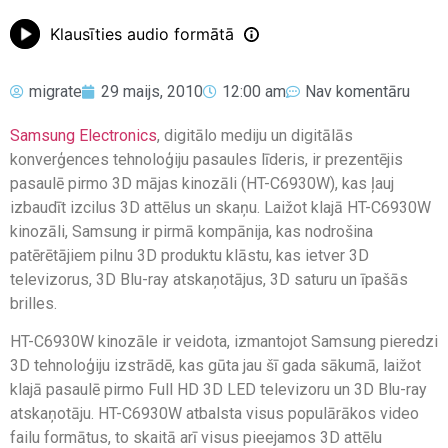
Klausīties audio formātā
migrate
29 maijs, 2010
12:00 am
Nav komentāru
Samsung Electronics
, digitālo mediju un digitālās
konverģences tehnoloģiju pasaules līderis, ir prezentējis
pasaulē pirmo 3D mājas kinozāli (HT-C6930W), kas ļauj
izbaudīt izcilus 3D attēlus un skaņu. Laižot klajā HT-C6930W
kinozāli, Samsung ir pirmā kompānija, kas nodrošina
patērētājiem pilnu 3D produktu klāstu, kas ietver 3D
televizorus, 3D Blu-ray atskaņotājus, 3D saturu un īpašās
brilles.
HT-C6930W kinozāle ir veidota, izmantojot Samsung pieredzi
3D tehnoloģiju izstrādē, kas gūta jau šī gada sākumā, laižot
klajā pasaulē pirmo Full HD 3D LED televizoru un 3D Blu-ray
atskaņotāju. HT-C6930W atbalsta visus populārākos video
failu formātus, to skaitā arī visus pieejamos 3D attēlu