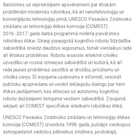
Balstoties uz iepriekšējiem apsvērumiem par ētiskām
problēmām modernās robotikas, kā arī nanotehnoloģiju un
konverģējošo tehnoloģiju jomā, UNESCO Pasaules Zinātnisko
zināšanu un tehnoloģiju ētikas komisija (COMEST)
2016.-2017. gada darba programmā nolēma pievērsties
robotikas ētikai. Strauji pieaugošā kognitīvo robotu līdzdalība
sabiedrībā sniedz daudzus ieguvumus, tomēr vienlaikus rada
arī ētiskas problēmas. Robotu iesaiste ietekmē cilvēku
uzvedību un rosina izmaiņas sabiedrībā un kultūrā, kā arī
rada jaunas problēmas saistībā ar drošību, privātumu un
cilvēka cieņu. Šī ziņojuma uzdevums ir informēt, veicināt
publisku apspriešanu un veidot iekļaujošu dialogu par tiem
ētikas jautājumiem, kas attiecas uz autonomu, kognitīvu
robotu dažādajiem lietojuma veidiem sabiedrībā. Ziņojumā
iekļauti arī COMEST specifiskie ieteikumi robotikas ētikā.
UNESCO Pasaules Zinātnisko zināšanu un tehnoloģiju ētikas
komisija (COMEST) izveidota 1998. gadā, pulcējot vienkopus
astoņpadsmit vadošos pētniekus zinātnes, juridiskajā,