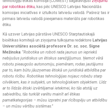
tehnoloģiju ētikas komisija (COMEST) sagatavojusi
ziņojumu
par robotikas ētiku
, kas pēc UNESCO Latvijas Nacionālās
komisijas iniciatīvas ir iztulkots latviešu valodā. Pašreiz tas ir
pirmais latviešu valodā pieejamais materiāls par robotikas
ētiku.
Kā uzsver Latvijas pārstāve UNESCO Starptautiskajā
bioētikas komitejā un ziņojuma tulkojuma redaktore
Latvijas
Universitātes asociētā profesore Dr. sc. soc. Signe
Mežinska
: “
Robotika un roboti rada jaunus un iepriekš
nebijušus juridiskus un ētiskus sarežģījumus. Ņemot vērā
robotu pieaugošo autonomiju, piemēram, rodas jautājums
par to, kam būtu jāuzņemas ētiskā un juridiskā atbildība par
robotu rīcību. Robotikas tehnoloģijas nojauc robežu starp
cilvēkiem, kas ir subjekti, un tehnoloģiskiem objektiem. Līdz
ar to līdzās ētiski izvērtējamai ietekmei, ko tās atstāj uz
sabiedrību, tās turklāt varētu mainīt arī ētikas
pamatkategorijas – mūsu izpratni par rīcībspēju un atbildību
– un mūsu vērtību sistēmas
.”