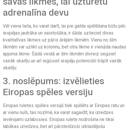
savas likmes, lai uzturētu
adrenalīna devu
Vēl viena lieta, ko varat darīt, lai pie galda spēlēšana būtu pēc
iespējas jautrāka un saistošāka, ir šāda: uzlieciet divas
kvalitatīvas likmes uz pāris ārējām likmēm. Vienu no šīm
likmēm var uzlikt uz kolonnu, bet otra likme ir vienāda naudas
apjoma likme. Šādā veidā ar šīm likmēm divreiz segsiet
vairāk skaitļu un arī iegūsiet iespēju potenciāli trāpīt vairāk
skaitļu.
3. noslēpums: izvēlieties
Eiropas spēles versiju
Eiropas ruletes spēles versijā tiek spēlēts ar Eiropas ratu un
ar vienu nulli, tas nozīmē, ka varat sagaidīt, ka izredzes
ievērojami uzlabosies. Eiropas rulete nodrošina ne tikai
labākas izredzes, bet arī pārsteidzoši izklaidējošu