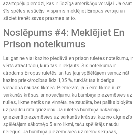
azartspēļu pieredzi, kas ir līdzīga amerikāņu versijai. Ja esat
šīs spēles iesācējs, vispirms meklējiet Eiropas versiju un
sāciet trenēt savas prasmes ar to.
Noslēpums #4: Meklējiet En
Prison noteikumus
Lai gan ne visi kazino piedāvā en prison ruletes noteikumu, ir
vērts atrast tādu, kurā tas ir iekļauts. Šis noteikums ir
atrodams Eiropas ruletēs, un tas ļauj spēlētājiem samazināt
kazino priekšrocības līdz 1,35 %, turklāt tas ir derīgs
vienādās naudas likmēs. Piemēram, ja 5 eiro likme ir uz
sarkanās krāsas, ar nosacījumu, ka bumbiņa piezemēsies uz
nulles, likme netiks ne vinnēta, ne zaudēta, bet paliks bloķēta
uz papildu rata griezienu. Ja ruletes bumbiņa nākamajā
griezienā piezemēsies uz sarkanās krāsas, kazino atgriezīs
spēlētājam sākotnējo 5 eiro likmi, taču spēlētājs naudu
neiegūs. Ja bumbiņa piezemēsies uz melnās krāsas,