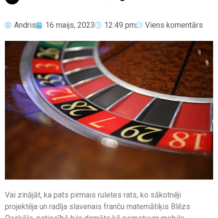
Andris
16 maijs, 2023
12:49 pm
Viens komentārs
Vai zinājāt, ka pats pirmais ruletes rats, ko sākotnēji
projektēja un radīja slavenais franču matemātiķis Blēzs