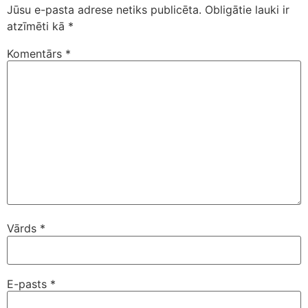
Jūsu e-pasta adrese netiks publicēta.
Obligātie lauki ir
atzīmēti kā
*
Komentārs
*
Vārds
*
E-pasts
*