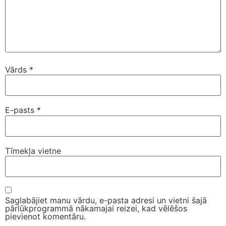
Vārds
*
E-pasts
*
Tīmekļa vietne
Saglabājiet manu vārdu, e-pasta adresi un vietni šajā
pārlūkprogrammā nākamajai reizei, kad vēlēšos
pievienot komentāru.