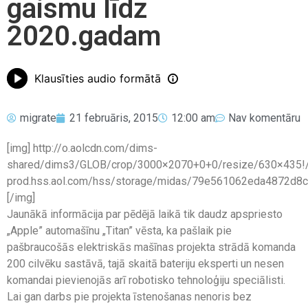
gaismu līdz
2020.gadam
Klausīties audio formātā
migrate
21 februāris, 2015
12:00 am
Nav komentāru
[img] http://o.aolcdn.com/dims-
shared/dims3/GLOB/crop/3000×2070+0+0/resize/630×435!/fo
prod.hss.aol.com/hss/storage/midas/79e561062eda4872d
[/img]
Jaunākā informācija par pēdējā laikā tik daudz apspriesto
„Apple” automašīnu „Titan” vēsta, ka pašlaik pie
pašbraucošās elektriskās mašīnas projekta strādā komanda
200 cilvēku sastāvā, tajā skaitā bateriju eksperti un nesen
komandai pievienojās arī robotisko tehnoloģiju speciālisti.
Lai gan darbs pie projekta īstenošanas nenoris bez