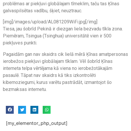
problēmas ar piekļuvi globālajam tīmeklim, taču tas Ķīnas
galvaspilsētas vadību, šķiet, neuztrauc.
[img]/images/upload/AL081209WiFi.jpg[/img]
Tiesa, jau šobrīd Pekinā ir diezgan liela bezvadu tīkla zona.
Piemēram, Tsingua (Tsinghua) universitātē vien ir 500
piekļuves punkti.
Pagaidām gan nav skaidrs cik lielā mērā Ķīnas amatpersonas
ierobežos piekļuvi globālajam tīklam. Vēl šobrīd Ķīnas
interneta telpa vērtējama kā viena no ierobežotākajām
pasaulē. Tāpat nav skaidrs kā tiks izkontrolēti
kibernoziegumi, kurus varētu pastrādāt, izmantojot šo
bezmaksas internetu.
[my_elementor_php_output]