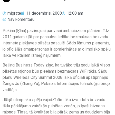
migrate
11 decembris, 2008
12:00 am
Nav komentāru
Pekina (Ķīna) paziņojusi par visai ambicioziem plāniem līdz
2011.gadam kļūt par pasaules lielāko bezmaksas bezvadu
interneta piekļuves pilsētu pasaulē. Šāds lēmums pieņemts,
jo oficiālās amatpersonas ir apmierinātas ar olimpisko spēļu
laikā veiktajiem izmēģinājumiem.
Beijing Business Today ziņo, ka tuvāko triju gadu laikā visos
pilsētas rajonos būs pieejams bezmaksas WiFi tīkls. Šādu
plānu Wireless City Summit 2008 laikā oficiāli apstiprinājis
Žangs Ju (Zhang Yu), Pekinas Informācijas tehnoloģiju biroja
vadītājs.
Jūlijā olimpisko spēļu vajadzībām tika izveidots bezvadu
tīkla pārklājums vairākās pilsētas zonās, jo īpaši biznesa
rajonos. Tiesa, tā kvalitāte bija pārāk zema un daudziem bija