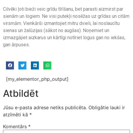
Cilvēki ļoti bieži veic grīdu tīrīšanu, bet parasti aizmirst par
sienām un logiem. Ne visi putekļi nosēžas uz grīdas un citām
virsmām. Vienkārši izmantojiet mitru dvieli, lai noslaucītu
sienas un žalūzijas (sākot no augšas). Noņemiet un
izmazgājiet aizkarus un kārtīgi notīriet logus gan no iekšas,
gan ārpuses.
[my_elementor_php_output]
Atbildēt
Jūsu e-pasta adrese netiks publicēta.
Obligātie lauki ir
atzīmēti kā
*
Komentārs
*