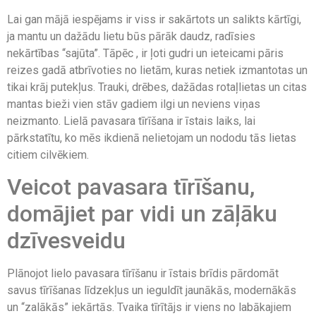
Lai gan mājā iespējams ir viss ir sakārtots un salikts kārtīgi,
ja mantu un dažādu lietu būs pārāk daudz, radīsies
nekārtības “sajūta”. Tāpēc , ir ļoti gudri un ieteicami pāris
reizes gadā atbrīvoties no lietām, kuras netiek izmantotas un
tikai krāj putekļus. Trauki, drēbes, dažādas rotaļlietas un citas
mantas bieži vien stāv gadiem ilgi un neviens viņas
neizmanto. Lielā pavasara tīrīšana ir īstais laiks, lai
pārkstatītu, ko mēs ikdienā nelietojam un nododu tās lietas
citiem cilvēkiem.
Veicot pavasara tīrīšanu,
domājiet par vidi un zāļāku
dzīvesveidu
Plānojot lielo pavasara tīrīšanu ir īstais brīdis pārdomāt
savus tīrīšanas līdzekļus un ieguldīt jaunākās, modernākās
un “zalākās” iekārtās. Tvaika tīrītājs ir viens no labākajiem