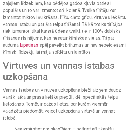
zaļajiem līdzekļiem, kas pēdējos gados kļuvis patiesi
populārs un to var izmantot arī ikdienā. Tvaika tīrītāju var
izmantot mikroviļņu krāsns, flīžu, cieto grīdu, virtuves iekārtu,
vannas istabu un pat āra telpu tīrīšanai. Tā kā tvaika tīrītājos
tiek izmantoti tikai karstā ūdens tvaiki, tie ir 100% dabisks
tīrīšanas risinājums, kas nesatur ķīmiskas vielas. Tāpat
auduma
lupatiņas
spēj paveikt brīnumus un nav nepeiciešami
ķīmiski līdzekļi, lai māja spīdētu un laistītos.
Virtuves un vannas istabas
uzkopšana
Vannas istabas un virtuves uzkopšana bieži aizņem daudz
vairāk laika un prasa lielāku piepūli, dēļ specifiskās telpu
lietošanas. Tomēr, ir dažas lietas, par kurām vienmēr
vajadzētu piedomāt, veicot uzkopšanu virtuvē un vannas
istabā:
· Neaizmirstiet par skapīšiem – notīriet arī skapīšu