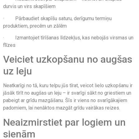
durvis un virs skapīšiem
· Pārbaudiet skapīšu saturu, derīgumu termiņu
produktiem, precēm un zālēm
· Izmantojiet tīrīšanas līdzekļus, kas nebojās virsmas un
flīzes
Veiciet uzkopšanu no augšas
uz leju
Neatkarīgi no tā, kuru telpu jūs tīrat, veicot lielo uzkopšanu ir
jāsāk tīrīt no augšas un leju – ir svarīgi sākt no griestiem un
pabeigt ar grīdu mazgāšanu. Šīs ir viens no svarīgākajiem
padomiem, lai nenāktos mazgāt grīdu vairākas reizes.
Neaizmirstiet par logiem un
sienām