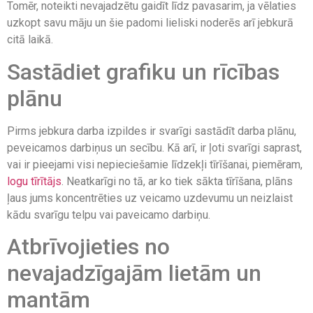
Tomēr, noteikti nevajadzētu gaidīt līdz pavasarim, ja vēlaties
uzkopt savu māju un šie padomi lieliski noderēs arī jebkurā
citā laikā.
Sastādiet grafiku un rīcības
plānu
Pirms jebkura darba izpildes ir svarīgi sastādīt darba plānu,
peveicamos darbiņus un secību. Kā arī, ir ļoti svarīgi saprast,
vai ir pieejami visi nepieciešamie līdzekļi tīrīšanai, piemēram,
logu tīrītājs
. Neatkarīgi no tā, ar ko tiek sākta tīrīšana, plāns
ļaus jums koncentrēties uz veicamo uzdevumu un neizlaist
kādu svarīgu telpu vai paveicamo darbiņu.
Atbrīvojieties no
nevajadzīgajām lietām un
mantām