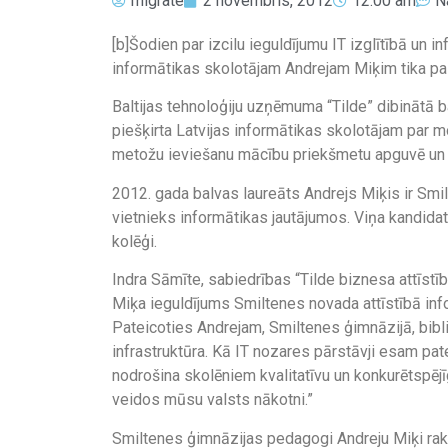
migrate
2 novembris, 2012
12:00 am
N
[b]Šodien par izcilu ieguldījumu IT izglītībā un
informātikas skolotājam Andrejam Miķim tika pa
Baltijas tehnoloģiju uzņēmuma “Tilde” dibinātā b
piešķirta Latvijas informātikas skolotājam par 
metožu ieviešanu mācību priekšmetu apguvē un s
2012. gada balvas laureāts Andrejs Miķis ir Smil
vietnieks informātikas jautājumos. Viņa kandidat
kolēģi.
Indra Sāmīte, sabiedrības “Tilde biznesa attīstīb
Miķa ieguldījums Smiltenes novada attīstībā info
Pateicoties Andrejam, Smiltenes ģimnāzijā, bib
infrastruktūra. Kā IT nozares pārstāvji esam pat
nodrošina skolēniem kvalitatīvu un konkurētspējī
veidos mūsu valsts nākotni.”
Smiltenes ģimnāzijas pedagogi Andreju Miķi rak