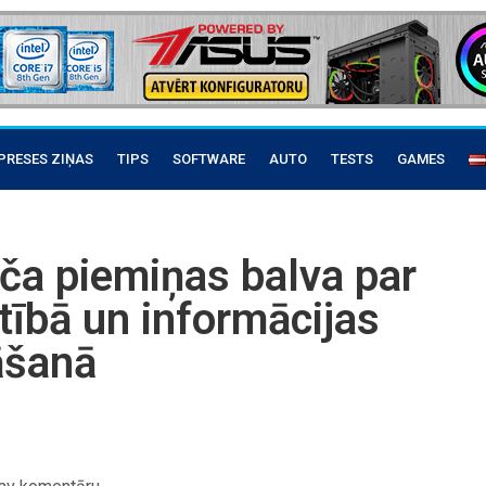
PRESES ZIŅAS
TIPS
SOFTWARE
AUTO
TESTS
GAMES
ča piemiņas balva par
ītībā un informācijas
āšanā