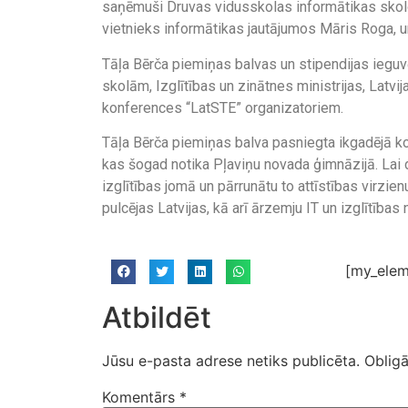
saņēmuši Druvas vidusskolas informātikas skol
vietnieks informātikas jautājumos Māris Roga, 
Tāļa Bērča piemiņas balvas un stipendijas ieguvē
skolām, Izglītības un zinātnes ministrijas, Latv
konferences “LatSTE” organizatoriem.
Tāļa Bērča piemiņas balva pasniegta ikgadējā ko
kas šogad notika Pļaviņu novada ģimnāzijā. Lai d
izglītības jomā un pārrunātu to attīstības virzi
pulcējas Latvijas, kā arī ārzemju IT un izglītības
[my_elem
Atbildēt
Jūsu e-pasta adrese netiks publicēta.
Obligā
Komentārs
*