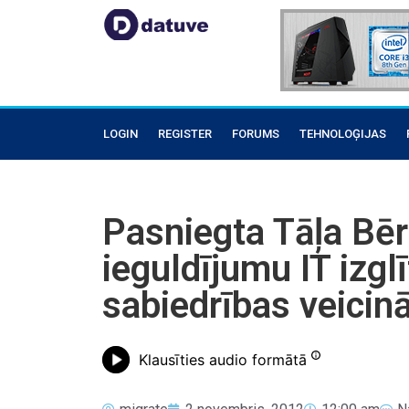
LOGIN
REGISTER
FORUMS
TEHNOLOĢIJAS
Pasniegta Tāļa Bēr
ieguldījumu IT izgl
sabiedrības veicin
Klausīties audio formātā