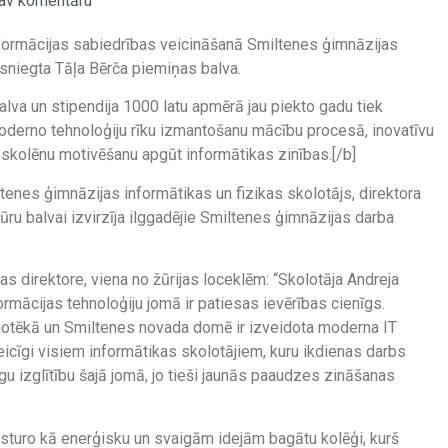
av komentāru
 informācijas sabiedrības veicināšanā Smiltenes ģimnāzijas
sniegta Tāļa Bērča piemiņas balva.
alva un stipendija 1000 latu apmērā jau piekto gadu tiek
moderno tehnoloģiju rīku izmantošanu mācību procesā, inovatīvu
kolēnu motivēšanu apgūt informātikas zinības.[/b]
tenes ģimnāzijas informātikas un fizikas skolotājs, direktora
ūru balvai izvirzīja ilggadējie Smiltenes ģimnāzijas darba
as direktore, viena no žūrijas loceklēm: “Skolotāja Andreja
rmācijas tehnoloģiju jomā ir patiesas ievērības cienīgs.
liotēkā un Smiltenes novada domē ir izveidota moderna IT
eicīgi visiem informātikas skolotājiem, kuru ikdienas darbs
gu izglītību šajā jomā, jo tieši jaunās paaudzes zināšanas
sturo kā enerģisku un svaigām idejām bagātu kolēģi, kurš