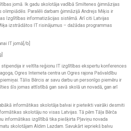
lītības jomā. Ik gadu skolotāja vadībā Smiltenes ģimnāzijas
 olimpiādēs. Paralēli darbam ģimnāzijā Andrejs Miķis ir
s Izglītības informatizācijas sistēmā. Arī citi Latvijas
 Miķa izstrādātos IT risinājumus – dažādas programmas
anai IT jomā[/b]
g]
ipendija ir veltīta reģionu IT izglītības ekspertu konferences
dagoga, Ogres Interneta centra un Ogres rajona Pašvaldību
 piemiņai. Tālis Bērcis ar savu darbu un personīgo piemēru ir
tīties šīs jomas attīstībā gan savā skolā un novadā, gan arī
kā informātikas skolotāja balvai ir pieteikti vairāki desmiti
nformātikas skolotāju no visas Latvijas. Tā pērn Tāļa Bērča
mu informātikas izglītībā tika piešķirta Pļaviņu novada
atu skolotājam Aldim Lazdam. Savukārt iepriekš balvu