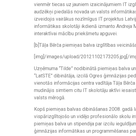
vienmēr tiecas uz jauniem izaicinājumiem IT izg
audzēkņi piedalās novada un valsts informātikas
izveidojis vairākus nozīmīgus IT projektus Latvija
informātikas skolotāji ikdienā izmanto Andreja
interaktīvai mācību priekšmetu apguvei.
[b]Tāļa Bērča piemiņas balva izglītības veicināš
[img]/images/upload/20121102173205.jpg[/im
Uzņēmuma “Tilde” nodibinātā piemiņas balva un st
“LatSTE” dibinātāja, izcilā Ogres ģimnāzijas pe
vienotās informācijas centra vadītāja Tāļa Bērča
mudinājis simtiem citu IT skolotāju aktīvi iesais
valsts mērogā.
Kopš piemiņas balvas dibināšanas 2008. gadā labā
vispārizglītojošo un vidējo profesionālo skolu i
piemiņas balva un stipendija par izcilu ieguldīju
ģimnāzijas informātikas un programmēšanas pam