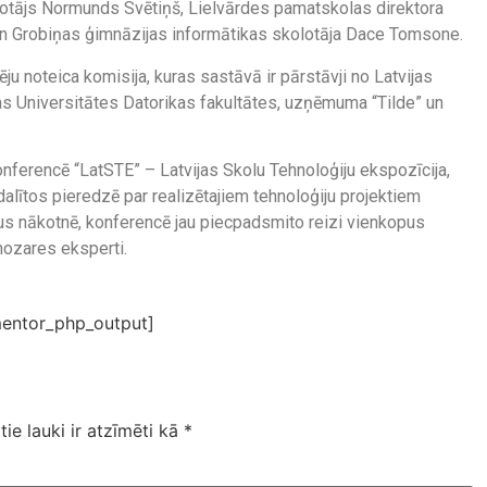
otājs Normunds Svētiņš, Lielvārdes pamatskolas direktora
un Grobiņas ģimnāzijas informātikas skolotāja Dace Tomsone.
ju noteica komisija, kuras sastāvā ir pārstāvji no Latvijas
ijas Universitātes Datorikas fakultātes, uzņēmuma “Tilde” un
nferencē “LatSTE” – Latvijas Skolu Tehnoloģiju ekspozīcija,
alītos pieredzē par realizētajiem tehnoloģiju projektiem
enus nākotnē, konferencē jau piecpadsmito reizi vienkopus
 nozares eksperti.
entor_php_output]
tie lauki ir atzīmēti kā
*