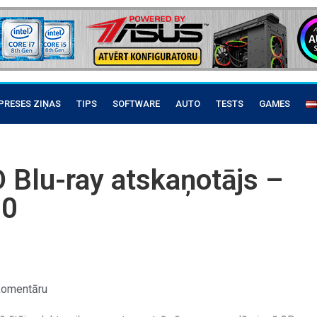
PRESES ZIŅAS
TIPS
SOFTWARE
AUTO
TESTS
GAMES
 Blu-ray atskaņotājs –
00
komentāru