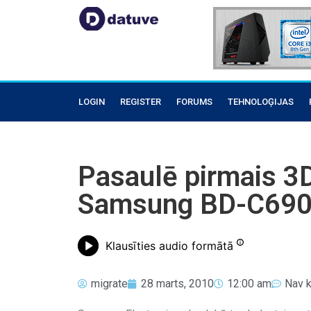
LOGIN
REGISTER
FORUMS
TEHNOLOĢIJAS
Pasaulē pirmais 3D
Samsung BD-C69
Klausīties audio formātā
migrate
28 marts, 2010
12:00 am
Nav 