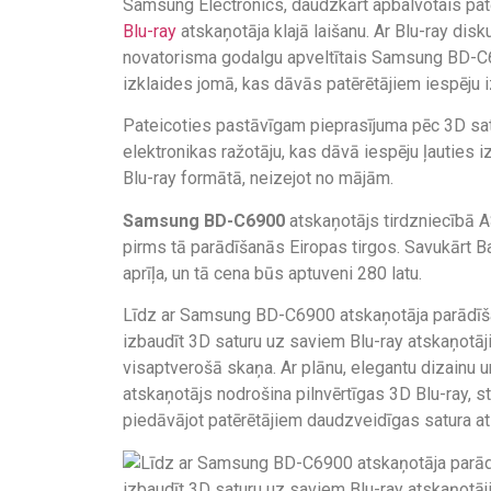
Samsung Electronics, daudzkārt apbalvotais pat
Blu-ray
atskaņotāja klajā laišanu. Ar Blu-ray dis
novatorisma godalgu apveltītais Samsung BD-C6
izklaides jomā, kas dāvās patērētājiem iespēju i
Pateicoties pastāvīgam pieprasījuma pēc 3D sat
elektronikas ražotāju, kas dāvā iespēju ļauties 
Blu-ray formātā, neizejot no mājām.
Samsung BD-C6900
atskaņotājs tirdzniecībā A
pirms tā parādīšanās Eiropas tirgos. Savukārt Ba
aprīļa, un tā cena būs aptuveni 280 latu.
Līdz ar Samsung BD-C6900 atskaņotāja parādīšano
izbaudīt 3D saturu uz saviem Blu-ray atskaņotāj
visaptverošā skaņa. Ar plānu, elegantu dizainu
atskaņotājs nodrošina pilnvērtīgas 3D Blu-ray, 
piedāvājot patērētājiem daudzveidīgas satura a