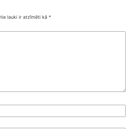
tie lauki ir atzīmēti kā
*