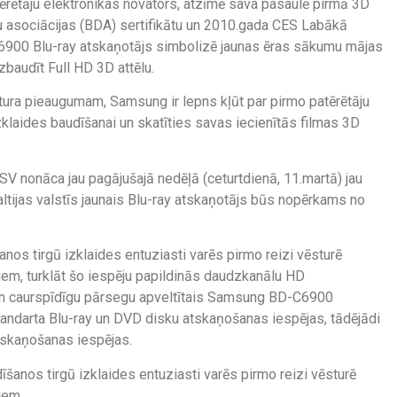
ērētāju elektronikas novators, atzīmē sava pasaulē pirmā 3D
ku asociācijas (BDA) sertifikātu un 2010.gada CES Labākā
900 Blu-ray atskaņotājs simbolizē jaunas ēras sākumu mājas
zbaudīt Full HD 3D attēlu.
ura pieaugumam, Samsung ir lepns kļūt par pirmo patērētāju
izklaides baudīšanai un skatīties savas iecienītās filmas 3D
SV nonāca jau pagājušajā nedēļā (ceturtdienā, 11.martā) jau
ltijas valstīs jaunais Blu-ray atskaņotājs būs nopērkams no
s tirgū izklaides entuziasti varēs pirmo reizi vēsturē
iem, turklāt šo iespēju papildinās daudzkanālu HD
 un caurspīdīgu pārsegu apveltītais Samsung BD-C6900
standarta Blu-ray un DVD disku atskaņošanas iespējas, tādējādi
tskaņošanas iespējas.