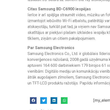
Citas Samsung BD-C6900 iespējas
Ierīce ir arī spējīga straumēt video, mūziku un f
izmantojot iebūvēto Wi-Fi atbalstu, patērētāji va
atskaņotāju, turklāt pat tad, ja viņiem nav Sam
skatītājus ar piekļuvi plašam izklaides iespēju 
tīkliem, ziņām un citiem pakalpojumiem.
Par Samsung Electronics
Samsung Electronics Co., Ltd. ir globālais līderi
konverģences ražošanā; 2008.gadā uzņēmuma kons
aptuveni 164 600 darbiniekiem 179 birojos 61 
vienībām: Digitālo mediju un komunikāciju vienī
ātrāk augošajiem zīmoliem, Samsung Electronics 
un TFT-LCD produktu ražotājs. Papildu informāc
[my_elem