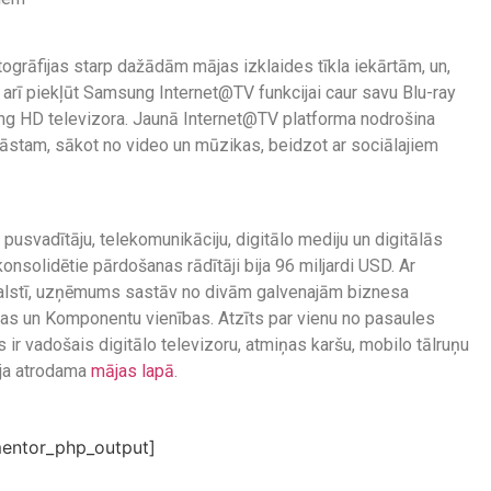
otogrāfijas starp dažādām mājas izklaides tīkla iekārtām, un,
r arī piekļūt Samsung Internet@TV funkcijai caur savu Blu-ray
sung HD televizora. Jaunā Internet@TV platforma nodrošina
klāstam, sākot no video un mūzikas, beidzot ar sociālajiem
s pusvadītāju, telekomunikāciju, digitālo mediju un digitālās
olidētie pārdošanas rādītāji bija 96 miljardi USD. Ar
valstī, uzņēmums sastāv no divām galvenajām biznesa
bas un Komponentu vienības. Atzīts par vienu no pasaules
ir vadošais digitālo televizoru, atmiņas karšu, mobilo tālruņu
ija atrodama
mājas lapā
.
entor_php_output]