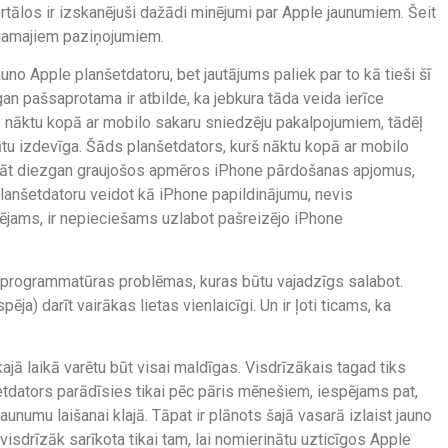
rtālos ir izskanējuši dažādi minējumi par Apple jaunumiem. Šeit
jamajiem paziņojumiem.
uno Apple planšetdatoru, bet jautājums paliek par to kā tieši šī
n pašsaprotama ir atbilde, ka jebkura tāda veida ierīce
ce nāktu kopā ar mobilo sakaru sniedzēju pakalpojumiem, tādēļ
ūtu izdevīga. Šāds planšetdators, kurš nāktu kopā ar mobilo
nāt diezgan graujošos apmēros iPhone pārdošanas apjomus,
planšetdatoru veidot kā iPhone papildinājumu, nevis
spējams, ir nepieciešams uzlabot pašreizējo iPhone
.
programmatūras problēmas, kuras būtu vajadzīgs salabot.
ja) darīt vairākas lietas vienlaicīgi. Un ir ļoti ticams, ka
ā laikā varētu būt visai maldīgas. Visdrīzākais tagad tiks
etdators parādīsies tikai pēc pāris mēnešiem, iespējams pat,
 jaunumu laišanai klajā. Tāpat ir plānots šajā vasarā izlaist jauno
isdrīzāk sarīkota tikai tam, lai nomierinātu uzticīgos Apple