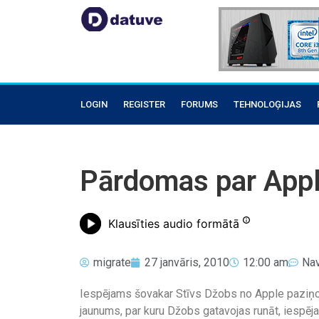
LOGIN
REGISTER
FORUMS
TEHNOLOĢIJAS
Pārdomas par App
Klausīties audio formātā
migrate
27 janvāris, 2010
12:00 am
Na
Iespējams šovakar Stīvs Džobs no Apple paziņos
jaunums, par kuru Džobs gatavojas runāt, iespēja