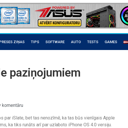
PRESES ZIŅAS
TIPS
SOFTWARE
AUTO
TESTS
GAMES
le paziņojumiem
v komentāru
 par iSlate, bet tas nenozīmē, ka tas būs vienīgais Apple
ms, ka tiks runāts arī par uzlaboto iPhone OS 4.0 versiju.