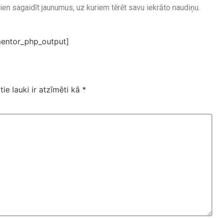
 vien sagaidīt jaunumus, uz kuriem tērēt savu iekrāto naudiņu.
entor_php_output]
tie lauki ir atzīmēti kā
*