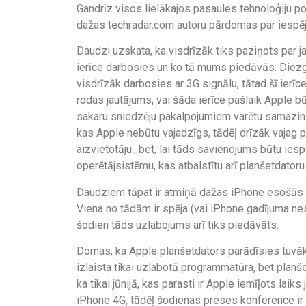
Gandrīz visos lielākajos pasaules tehnoloģiju po
dažas techradar.com autoru pārdomas par iespē
Daudzi uzskata, ka visdrīzāk tiks paziņots par ja
ierīce darbosies un ko tā mums piedāvās. Diezga
visdrīzāk darbosies ar 3G signālu, tātad šī ierī
rodas jautājums, vai šāda ierīce pašlaik Apple b
sakaru sniedzēju pakalpojumiem varētu samazi
kas Apple nebūtu vajadzīgs, tādēļ drīzāk vajag 
aizvietotāju., bet, lai tāds savienojums būtu ie
operētājsistēmu, kas atbalstītu arī planšetdatoru
Daudziem tāpat ir atmiņā dažas iPhone esošās 
Viena no tādām ir spēja (vai iPhone gadījuma nespē
šodien tāds uzlabojums arī tiks piedāvāts.
Domas, ka Apple planšetdators parādīsies tuvākaj
izlaista tikai uzlabotā programmatūra, bet planš
ka tikai jūnijā, kas parasti ir Apple iemīļots laiks
iPhone 4G, tādēļ šodienas preses konference ir v