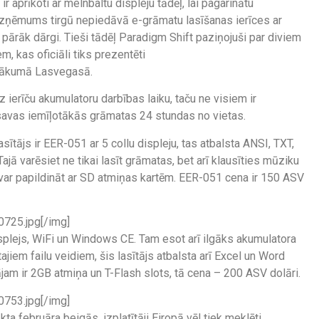
r aprīkoti ar melnbaltu displeju tādēļ, lai pagarinātu
uzņēmums tirgū nepiedāvā e-grāmatu lasīšanas ierīces ar
r pārāk dārgi. Tieši tādēļ Paradigm Shift paziņojuši par diviem
, kas oficiāli tiks prezentēti
asākumā Lasvegasā.
z ierīču akumulatoru darbības laiku, taču ne visiem ir
 savas iemīļotākās grāmatas 24 stundas no vietas.
ītājs ir EER-051 ar 5 collu displeju, tas atbalsta ANSI, TXT,
jā varēsiet ne tikai lasīt grāmatas, bet arī klausīties mūziku
to var papildināt ar SD atmiņas kartēm. EER-051 cena ir 150 ASV
725.jpg[/img]
isplejs, WiFi un Windows CE. Tam esot arī ilgāks akumulatora
jiem failu veidiem, šis lasītājs atbalsta arī Excel un Word
jam ir 2GB atmiņa un T-Flash slots, tā cena – 200 ASV dolāri.
753.jpg[/img]
ta februāra beigās, izplatītāji Eiropā vēl tiek meklēti.