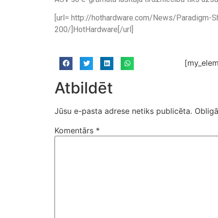
[url= http://hothardware.com/News/Paradigm-S
200/]HotHardware[/url]
[my_elem
Atbildēt
Jūsu e-pasta adrese netiks publicēta.
Obligā
Komentārs
*