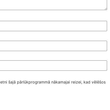
ietni šajā pārlūkprogrammā nākamajai reizei, kad vēlēšos