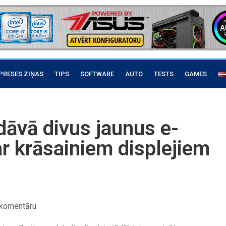
PRESES ZIŅAS
TIPS
SOFTWARE
AUTO
TESTS
GAMES
dāvā divus jaunus e-
ar krāsainiem displejiem
komentāru