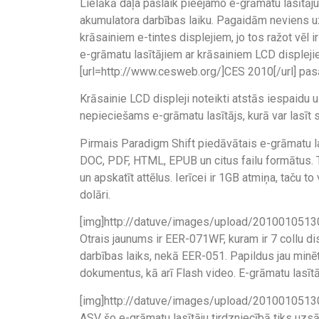
Lielākā daļa pašlaik pieejamo e-grāmatu lasītāju i
akumulatora darbības laiku. Pagaidām neviens 
krāsainiem e-tintes displejiem, jo tos ražot vēl i
e-grāmatu lasītājiem ar krāsainiem LCD displejiem
[url=http://www.cesweb.org/]CES 2010[/url] p
Krāsainie LCD displeji noteikti atstās iespaidu u
nepieciešams e-grāmatu lasītājs, kurā var lasīt
Pirmais Paradigm Shift piedāvātais e-grāmatu las
DOC, PDF, HTML, EPUB un citus failu formātus. Ta
un apskatīt attēlus. Ierīcei ir 1GB atmiņa, taču 
dolāri.
[img]http://datuve/images/upload/20100105130
Otrais jaunums ir EER-071WF, kuram ir 7 collu d
darbības laiks, nekā EER-051. Papildus jau minēta
dokumentus, kā arī Flash video. E-grāmatu lasītā
[img]http://datuve/images/upload/20100105130
ASV šo e-grāmatu lasītāju tirdzniecībā tiks uzsāk