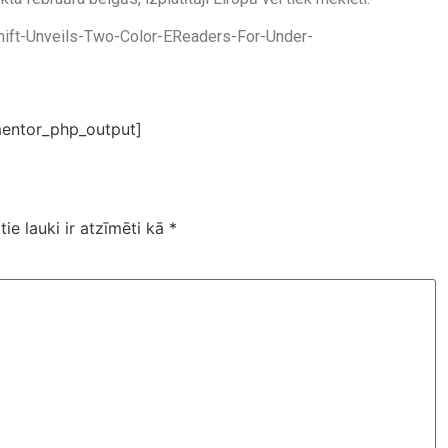
hift-Unveils-Two-Color-EReaders-For-Under-
entor_php_output]
tie lauki ir atzīmēti kā
*