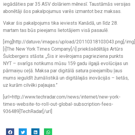
iegādāties par 35 ASV dolāriem mēnesī. Taustāmās versijas
abonētāji šos pakalpojumus varēs izmantot bez maksas.
Vakar šis pakalpojums tika ieviests Kanādā, un līdz 28.
martam tas būs pieejams lietotājiem visā pasaulē.
[img]http://datuve/images/upload/20110318103043.png[/img
[i]The New York Times Company[/i] priekšsēdētājs Artūrs
Šulcbergers stāsta: „Šis ir ievērojams pagrieziena punkts
NYT – svarīgs notikums mūsu 159 gadu ilgajā evolūcijas un
pārmaiņu ceļā. Maksa par digitālā satura pieejamību ļaus
mums ieguldīt žurnālistikā un digitālajās inovācijās – lietās,
uz kurām cilvēki paļaujas.”
[url=http://www.techradar.com/news/internet/new-york-
times-website-to-roll-out-global-subscription-fees-
936489]TechRadar[/url]