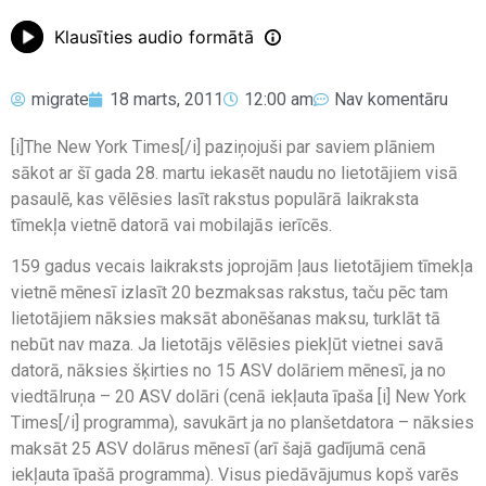
Klausīties audio formātā
migrate
18 marts, 2011
12:00 am
Nav komentāru
[i]The New York Times[/i] paziņojuši par saviem plāniem
sākot ar šī gada 28. martu iekasēt naudu no lietotājiem visā
pasaulē, kas vēlēsies lasīt rakstus populārā laikraksta
tīmekļa vietnē datorā vai mobilajās ierīcēs.
159 gadus vecais laikraksts joprojām ļaus lietotājiem tīmekļa
vietnē mēnesī izlasīt 20 bezmaksas rakstus, taču pēc tam
lietotājiem nāksies maksāt abonēšanas maksu, turklāt tā
nebūt nav maza. Ja lietotājs vēlēsies piekļūt vietnei savā
datorā, nāksies šķirties no 15 ASV dolāriem mēnesī, ja no
viedtālruņa – 20 ASV dolāri (cenā iekļauta īpaša [i] New York
Times[/i] programma), savukārt ja no planšetdatora – nāksies
maksāt 25 ASV dolārus mēnesī (arī šajā gadījumā cenā
iekļauta īpašā programma). Visus piedāvājumus kopš varēs