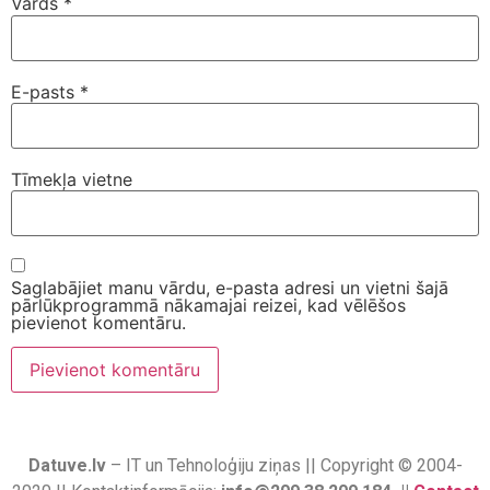
Vārds
*
E-pasts
*
Tīmekļa vietne
Saglabājiet manu vārdu, e-pasta adresi un vietni šajā
pārlūkprogrammā nākamajai reizei, kad vēlēšos
pievienot komentāru.
Datuve.lv
– IT un Tehnoloģiju ziņas || Copyright © 2004-