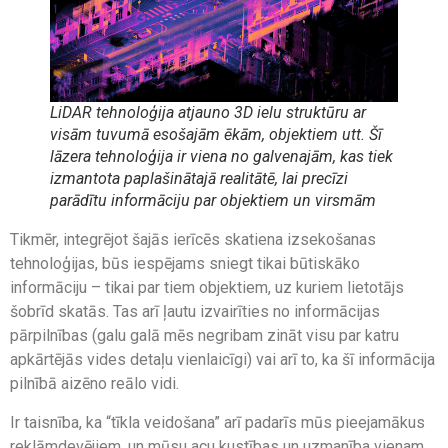
LiDAR tehnoloģija atjauno 3D ielu struktūru ar
visām tuvumā esošajām ēkām, objektiem utt. Šī
lāzera tehnoloģija ir viena no galvenajām, kas tiek
izmantota paplašinātajā realitātē, lai precīzi
parādītu informāciju par objektiem un virsmām
Tikmēr, integrējot šajās ierīcēs skatiena izsekošanas
tehnoloģijas, būs iespējams sniegt tikai būtiskāko
informāciju – tikai par tiem objektiem, uz kuriem lietotājs
šobrīd skatās. Tas arī ļautu izvairīties no informācijas
pārpilnības (galu galā mēs negribam zināt visu par katru
apkārtējās vides detaļu vienlaicīgi) vai arī to, ka šī informācija
pilnībā aizēno reālo vidi.
Ir taisnība, ka “tīkla veidošana” arī padarīs mūs pieejamākus
reklāmdevējiem, un mūsu acu kustības un uzmanība vienam