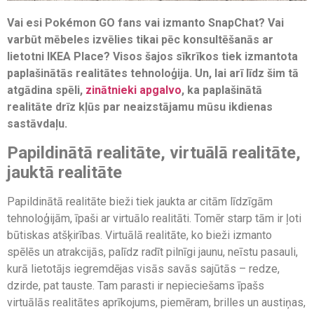
Vai esi Pokémon GO fans vai izmanto SnapChat? Vai
varbūt mēbeles izvēlies tikai pēc konsultēšanās ar
lietotni IKEA Place? Visos šajos sīkrīkos tiek izmantota
paplašinātās realitātes tehnoloģija. Un, lai arī līdz šim tā
atgādina spēli,
zinātnieki apgalvo
, ka paplašinātā
realitāte drīz kļūs par neaizstājamu mūsu ikdienas
sastāvdaļu.
Papildinātā realitāte, virtuālā realitāte,
jauktā realitāte
Papildinātā realitāte bieži tiek jaukta ar citām līdzīgām
tehnoloģijām, īpaši ar virtuālo realitāti. Tomēr starp tām ir ļoti
būtiskas atšķirības. Virtuālā realitāte, ko bieži izmanto
spēlēs un atrakcijās, palīdz radīt pilnīgi jaunu, neīstu pasauli,
kurā lietotājs iegremdējas visās savās sajūtās – redze,
dzirde, pat tauste. Tam parasti ir nepieciešams īpašs
virtuālās realitātes aprīkojums, piemēram, brilles un austiņas,