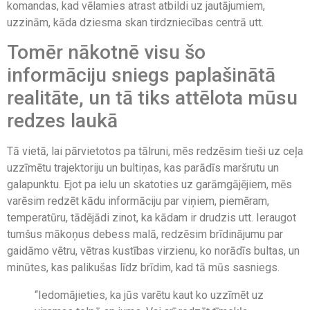
komandas, kad vēlamies atrast atbildi uz jautājumiem,
uzzinām, kāda dziesma skan tirdzniecības centrā utt.
Tomēr nākotnē visu šo
informāciju sniegs paplašinātā
realitāte, un tā tiks attēlota mūsu
redzes laukā
Tā vietā, lai pārvietotos pa tālruni, mēs redzēsim tieši uz ceļa
uzzīmētu trajektoriju un bultiņas, kas parādīs maršrutu un
galapunktu. Ejot pa ielu un skatoties uz garāmgājējiem, mēs
varēsim redzēt kādu informāciju par viņiem, piemēram,
temperatūru, tādējādi zinot, ka kādam ir drudzis utt. Ieraugot
tumšus mākoņus debess malā, redzēsim brīdinājumu par
gaidāmo vētru, vētras kustības virzienu, ko norādīs bultas, un
minūtes, kas palikušas līdz brīdim, kad tā mūs sasniegs.
“Iedomājieties, ka jūs varētu kaut ko uzzīmēt uz