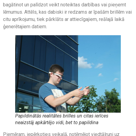
bagātinot un palīdzot veikt noteiktas darbības vai pieņemt
lēmumus. Attēls, kas dabiski ir redzams ar īpašām brillēm vai
citu aprīkojumu, tiek pārklāts ar attiecīgajiem, reālajā laikā
ģenerētajiem datiem.
Papildinātās realitātes brilles un citas ierīces
neaizstāj apkārtējo vidi, bet to papildina
Piemēram, iepērkoties veikalā, notēmējot viedtālruni uz