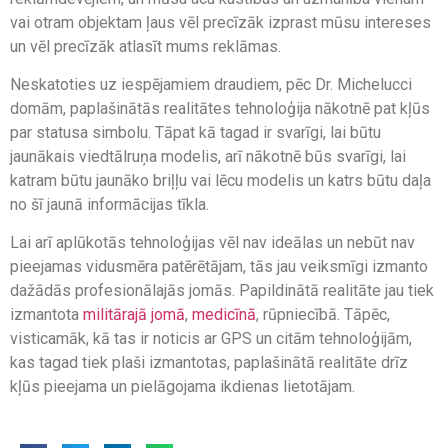
vai otram objektam ļaus vēl precīzāk izprast mūsu intereses
un vēl precīzāk atlasīt mums reklāmas.
Neskatoties uz iespējamiem draudiem, pēc Dr. Michelucci
domām, paplašinātās realitātes tehnoloģija nākotnē pat kļūs
par statusa simbolu. Tāpat kā tagad ir svarīgi, lai būtu
jaunākais viedtālruņa modelis, arī nākotnē būs svarīgi, lai
katram būtu jaunāko briļļu vai lēcu modelis un katrs būtu daļa
no šī jaunā informācijas tīkla.
Lai arī aplūkotās tehnoloģijas vēl nav ideālas un nebūt nav
pieejamas vidusmēra patērētājam, tās jau veiksmīgi izmanto
dažādās profesionālajās jomās. Papildinātā realitāte jau tiek
izmantota
militārajā jomā
,
medicīnā
, rūpniecībā. Tāpēc,
visticamāk, kā tas ir noticis ar GPS un citām tehnoloģijām,
kas tagad tiek plaši izmantotas, paplašinātā realitāte drīz
kļūs pieejama un pielāgojama ikdienas lietotājam.