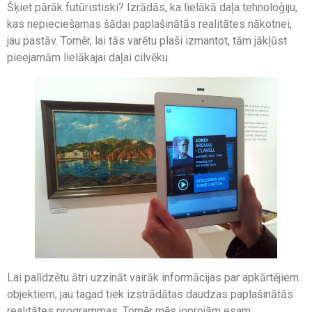
Šķiet pārāk futūristiski? Izrādās, ka lielākā daļa tehnoloģiju,
kas nepieciešamas šādai paplašinātās realitātes nākotnei,
jau pastāv. Tomēr, lai tās varētu plaši izmantot, tām jākļūst
pieejamām lielākajai daļai cilvēku.
Lai palīdzētu ātri uzzināt vairāk informācijas par apkārtējiem
objektiem, jau tagad tiek izstrādātas daudzas paplašinātās
realitātes programmas. Tomēr mēs joprojām esam