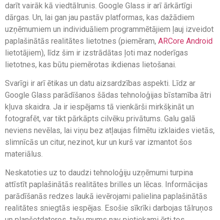
darīt vairāk kā viedtālrunis. Google Glass ir arī ārkārtīgi
dārgas. Un, lai gan jau pastāv platformas, kas dažādiem
uzņēmumiem un individuāliem programmētājiem ļauj izveidot
paplašinātās realitātes lietotnes (piemēram,
ARCore Android
lietotājiem), līdz šim ir izstrādātas ļoti maz noderīgas
lietotnes, kas būtu piemērotas ikdienas lietošanai.
Svarīgi ir arī ētikas un datu aizsardzības aspekti. Līdz ar
Google Glass parādīšanos šādas tehnoloģijas bīstamība ātri
kļuva skaidra. Ja ir iespējams tā vienkārši mirkšķināt un
fotografēt, var tikt pārkāpts cilvēku privātums. Galu galā
neviens nevēlas, lai viņu bez atļaujas filmētu izklaides vietās,
slimnīcās un citur, nezinot, kur un kurš var izmantot šos
materiālus.
Neskatoties uz to daudzi tehnoloģiju uzņēmumi turpina
attīstīt paplašinātās realitātes brilles un lēcas. Informācijas
parādīšanās redzes laukā ievērojami palielina paplašinātās
realitātes sniegtās iespējas. Esošie sīkrīki darbojas tālruņos
un planšetdatoros, taču mums nav pietiekami ērti tos