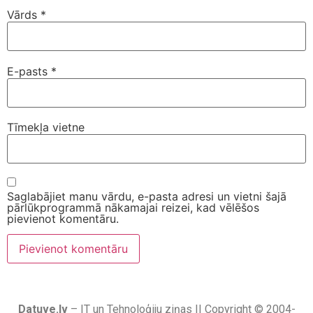
Vārds
*
E-pasts
*
Tīmekļa vietne
Saglabājiet manu vārdu, e-pasta adresi un vietni šajā
pārlūkprogrammā nākamajai reizei, kad vēlēšos
pievienot komentāru.
Datuve.lv
– IT un Tehnoloģiju ziņas || Copyright © 2004-