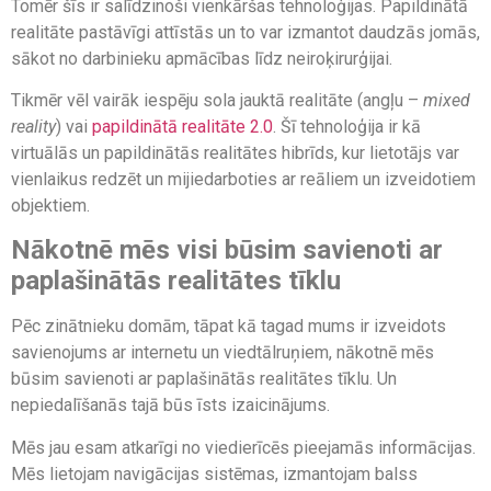
Tomēr šīs ir salīdzinoši vienkāršas tehnoloģijas. Papildinātā
realitāte pastāvīgi attīstās un to var izmantot daudzās jomās,
sākot no darbinieku apmācības līdz neiroķirurģijai.
Tikmēr vēl vairāk iespēju sola jauktā realitāte (angļu –
mixed
reality
) vai
papildinātā realitāte 2.0
. Šī tehnoloģija ir kā
virtuālās un papildinātās realitātes hibrīds, kur lietotājs var
vienlaikus redzēt un mijiedarboties ar reāliem un izveidotiem
objektiem.
Nākotnē mēs visi būsim savienoti ar
paplašinātās realitātes tīklu
Pēc zinātnieku domām, tāpat kā tagad mums ir izveidots
savienojums ar internetu un viedtālruņiem, nākotnē mēs
būsim savienoti ar paplašinātās realitātes tīklu. Un
nepiedalīšanās tajā būs īsts izaicinājums.
Mēs jau esam atkarīgi no viedierīcēs pieejamās informācijas.
Mēs lietojam navigācijas sistēmas, izmantojam balss