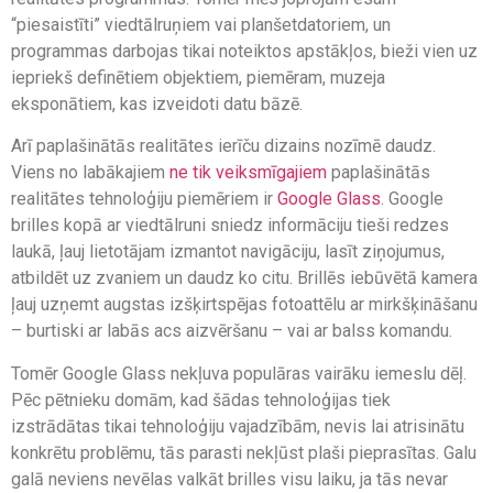
“piesaistīti” viedtālruņiem vai planšetdatoriem, un
programmas darbojas tikai noteiktos apstākļos, bieži vien uz
iepriekš definētiem objektiem, piemēram, muzeja
eksponātiem, kas izveidoti datu bāzē.
Arī paplašinātās realitātes ierīču dizains nozīmē daudz.
Viens no labākajiem
ne tik veiksmīgajiem
paplašinātās
realitātes tehnoloģiju piemēriem ir
Google Glass
. Google
brilles kopā ar viedtālruni sniedz informāciju tieši redzes
laukā, ļauj lietotājam izmantot navigāciju, lasīt ziņojumus,
atbildēt uz zvaniem un daudz ko citu. Brillēs iebūvētā kamera
ļauj uzņemt augstas izšķirtspējas fotoattēlu ar mirkšķināšanu
– burtiski ar labās acs aizvēršanu – vai ar balss komandu.
Tomēr Google Glass nekļuva populāras vairāku iemeslu dēļ.
Pēc pētnieku domām, kad šādas tehnoloģijas tiek
izstrādātas tikai tehnoloģiju vajadzībām, nevis lai atrisinātu
konkrētu problēmu, tās parasti nekļūst plaši pieprasītas. Galu
galā neviens nevēlas valkāt brilles visu laiku, ja tās nevar