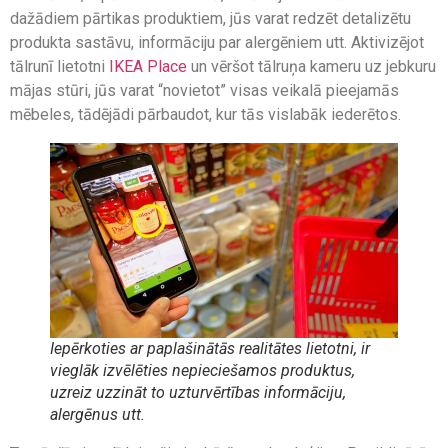
dažādiem pārtikas produktiem, jūs varat redzēt detalizētu
produkta sastāvu, informāciju par alergēniem utt. Aktivizējot
tālrunī lietotni
IKEA Place
un vēršot tālruņa kameru uz jebkuru
mājas stūri, jūs varat “novietot” visas veikalā pieejamās
mēbeles, tādējādi pārbaudot, kur tās vislabāk iederētos.
Iepērkoties ar paplašinātās realitātes lietotni, ir
vieglāk izvēlēties nepieciešamos produktus,
uzreiz uzzināt to uzturvērtības informāciju,
alergēnus utt.