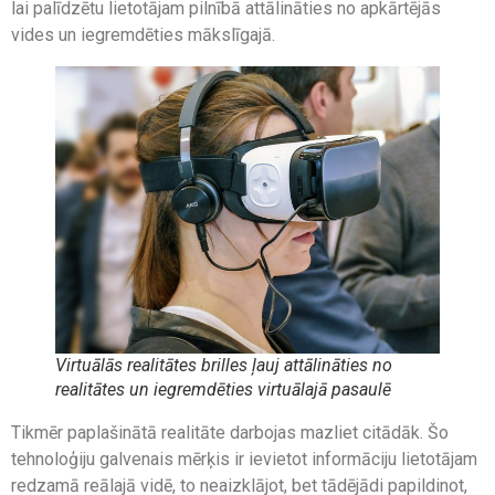
lai palīdzētu lietotājam pilnībā attālināties no apkārtējās
vides un iegremdēties mākslīgajā.
Virtuālās realitātes brilles ļauj attālināties no
realitātes un iegremdēties virtuālajā pasaulē
Tikmēr paplašinātā realitāte darbojas mazliet citādāk. Šo
tehnoloģiju galvenais mērķis ir ievietot informāciju lietotājam
redzamā reālajā vidē, to neaizklājot, bet tādējādi papildinot,