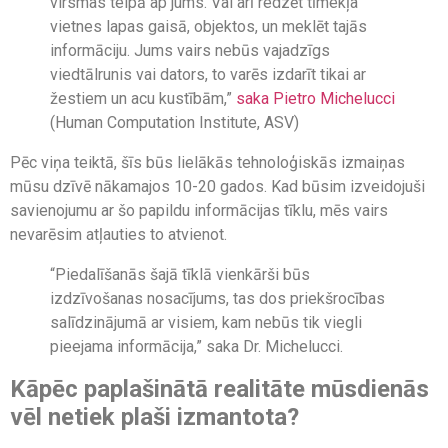
virsmas telpā ap jums. Vai arī redzēt tīmekļa
vietnes lapas gaisā, objektos, un meklēt tajās
informāciju. Jums vairs nebūs vajadzīgs
viedtālrunis vai dators, to varēs izdarīt tikai ar
žestiem un acu kustībām,”
saka Pietro Michelucci
(Human Computation Institute, ASV)
Pēc viņa teiktā, šīs būs lielākās tehnoloģiskās izmaiņas
mūsu dzīvē nākamajos 10-20 gados. Kad būsim izveidojuši
savienojumu ar šo papildu informācijas tīklu, mēs vairs
nevarēsim atļauties to atvienot.
“Piedalīšanās šajā tīklā vienkārši būs
izdzīvošanas nosacījums, tas dos priekšrocības
salīdzinājumā ar visiem, kam nebūs tik viegli
pieejama informācija,” saka Dr. Michelucci.
Kāpēc paplašinātā realitāte mūsdienās
vēl netiek plaši izmantota?