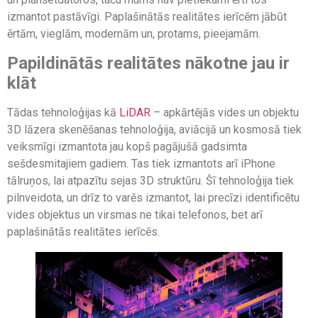
izmantot pastāvīgi. Paplašinātās realitātes ierīcēm jābūt
ērtām, vieglām, modernām un, protams, pieejamām.
Papildinātās realitātes nākotne jau ir
klāt
Tādas tehnoloģijas kā
LiDAR
– apkārtējās vides un objektu
3D lāzera skenēšanas tehnoloģija, aviācijā un kosmosā tiek
veiksmīgi izmantota jau kopš pagājušā gadsimta
sešdesmitajiem gadiem. Tas tiek izmantots arī iPhone
tālruņos, lai atpazītu sejas 3D struktūru. Šī tehnoloģija tiek
pilnveidota, un drīz to varēs izmantot, lai precīzi identificētu
vides objektus un virsmas ne tikai telefonos, bet arī
paplašinātās realitātes ierīcēs.