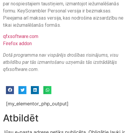
par nospiestajiem taustiņiem, izmantojot iežurnalēšanās
formu. KeyScrambler Personal versija ir bezmaksas.
Pieejama arī maksas versija, kas nodrošina aizsardzību ne
tikai iežurnalēšanās formās.
qfxsoftware.com
Firefox addon
Dotā programma nav vispārējs drošības risinājums, visu
atbildību par tās izmantošanu uzņemās tās izstrādātājs
qfxsoftware.com.
[my_elementor_php_output]
Atbildēt
Jūsu e-pasta adrese netiks publicēta.
Obligātie lauki ir