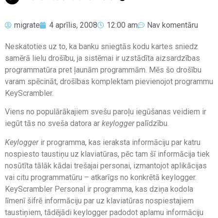
migrate
4 aprīlis, 2008
12:00 am
Nav komentāru
Neskatoties uz to, ka banku sniegtās kodu kartes sniedz
samērā lielu drošību, ja sistēmai ir uzstādīta aizsardzības
programmatūra pret ļaunām programmām. Mēs šo drošību
varam spēcināt, drošības komplektam pievienojot programmu
KeyScrambler.
Viens no populārākajiem svešu paroļu iegūšanas veidiem ir
iegūt tās no sveša datora ar
keylogger
palīdzību.
Keylogger
ir programma, kas ieraksta informāciju par katru
nospiesto taustiņu uz klaviatūras, pēc tam šī informācija tiek
nosūtīta tālāk kādai trešajai personai, izmantojot aplikācijas
vai citu programmatūru – atkarīgs no konkrētā keylogger.
KeyScrambler Personal ir programma, kas dziņa kodola
līmenī šifrē informāciju par uz klaviatūras nospiestajiem
taustiņiem, tādējādi keylogger padodot aplamu informāciju