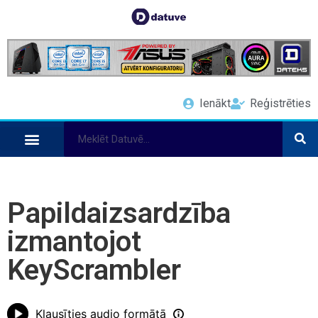
Ienākt
Reģistrēties
Papildaizsardzība
izmantojot
KeyScrambler
Klausīties audio formātā