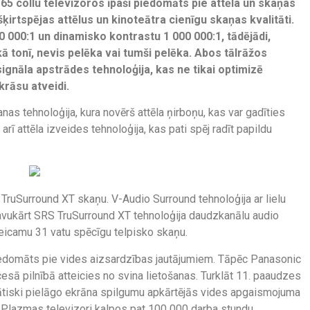
n 65 collu televizoros īpaši piedomāts pie attēla un skaņas
šķirtspējas attēlus un kinoteātra cienīgu skaņas kvalitāti.
0 000:1 un dinamisko kontrastu 1 000 000:1, tādējādi,
 tonī, nevis pelēka vai tumši pelēka. Abos tālrāžos
ignāla apstrādes tehnoloģija, kas ne tikai optimizē
krāsu atveidi.
as tehnoloģija, kura novērš attēla ņirboņu, kas var gadīties
arī attēla izveides tehnoloģija, kas pati spēj radīt papildu
TruSurround XT skaņu. V-Audio Surround tehnoloģija ar lielu
avukārt SRS TruSurround XT tehnoloģija daudzkanālu audio
eicamu 31 vatu spēcīgu telpisko skaņu.
piedomāts pie vides aizsardzības jautājumiem. Tāpēc Panasonic
cesā pilnībā atteicies no svina lietošanas. Turklāt 11. paaudzes
mātiski pielāgo ekrāna spilgumu apkārtējās vides apgaismojuma
 Plazmas televizori kalpos pat 100 000 darba stundu.