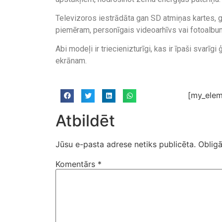
Televizoros iestrādāta gan SD atmiņas kartes, ga
piemēram, personīgais videoarhīvs vai fotoalbu
Abi modeļi ir triecienizturīgi, kas ir īpaši svarī
ekrānam.
[my_elem
Atbildēt
Jūsu e-pasta adrese netiks publicēta.
Obligā
Komentārs
*