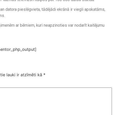
n datora pieslēgvieta, tādējādi ekrānā ir viegli apskatāms,
ms.
gi ģimenēm ar bērniem, kuri neapzinoties var nodarīt kaitējumu
entor_php_output]
tie lauki ir atzīmēti kā
*