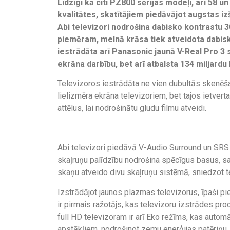
Līdzīgi kā citi PZ800 sērijas modeļi, arī 58 u
kvalitātes, skatītājiem piedāvājot augstas iz
Abi televizori nodrošina dabisko kontrastu 3
piemēram, melnā krāsa tiek atveidota dabiskā
iestrādāta arī Panasonic jaunā V-Real Pro 3 s
ekrāna darbību, bet arī atbalsta 134 miljardu 
Televizoros iestrādāta ne vien dubultās skenēšan
lielizmēra ekrāna televizoriem, bet tajos ietverta 
attēlus, lai nodrošinātu gludu filmu atveidi.
Abi televizori piedāvā V-Audio Surround un SRS 
skaļruņu palīdzību nodrošina spēcīgus basus, s
skaņu atveido divu skaļruņu sistēmā, sniedzot t
Izstrādājot jaunos plazmas televizorus, īpaši 
ir pirmais ražotājs, kas televizoru izstrādes pro
full HD televizoram ir arī Eko režīms, kas auto
apstākļiem, nodrošinot zemu enerģijas patēriņu.