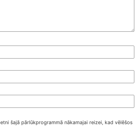
ietni šajā pārlūkprogrammā nākamajai reizei, kad vēlēšos