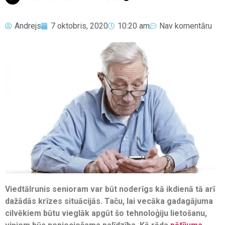
Andrejs
7 oktobris, 2020
10:20 am
Nav komentāru
Viedtālrunis senioram var būt noderīgs kā ikdienā tā arī
dažādās krīzes situācijās. Taču, lai vecāka gadagājuma
cilvēkiem būtu vieglāk apgūt šo tehnoloģiju lietošanu,