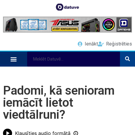
Ienākt
Reģistrēties
Padomi, kā senioram
iemācīt lietot
viedtālruni?
Klausīties audio formātā