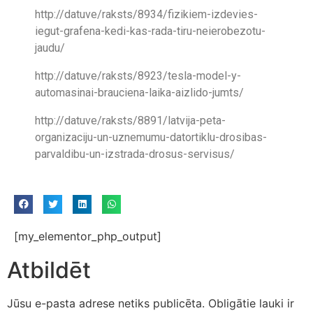
http://datuve/raksts/8934/fizikiem-izdevies-
iegut-grafena-kedi-kas-rada-tiru-neierobezotu-
jaudu/
http://datuve/raksts/8923/tesla-model-y-
automasinai-brauciena-laika-aizlido-jumts/
http://datuve/raksts/8891/latvija-peta-
organizaciju-un-uznemumu-datortiklu-drosibas-
parvaldibu-un-izstrada-drosus-servisus/
[my_elementor_php_output]
Atbildēt
Jūsu e-pasta adrese netiks publicēta.
Obligātie lauki ir