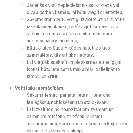
Jācenšas visu nepieciešamo salikt vienā vai
divās darba virsmās, lai būtu viegli orientēties;
Sākumekrānā būtu vērtīgi izvietot ātrās numura
izsaukšanas ikonas, piefiksējot tur savu, citu
radinieku kontaktus, kā arī citus senioram
nepieciešamos numurus;
Būtiski atcerēties – kādas lietotnes tiks
uzinstalētas, tās arī tiks lietotas;
Lai vieglāk saskatīt un pieskarties attiecīgajai
ikonai, būtu ieteicams maksimāli palielināt to
izmēru un šriftu.
Velti laiku apmācībām
:
Sākumā iemāci pamata lietas – telefona
ieslēgšanu, nobloķēšanu un atbloķēšanu;
Lai izvairītos no neapzinātiem zvaniem un
darbībām telefonā, telefonu ielieciet
aizsargmaciņā, kurš nosedz ekrānu un kalpos kā
ekrāna bloķēšanas funkcija;