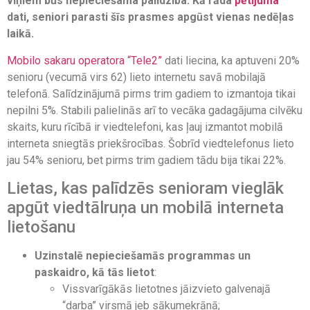
viņiem būs nepieciešama palīdzība. Kā rāda
pētījuma
dati, seniori parasti šīs prasmes apgūst vienas nedēļas
laikā.
Mobilo sakaru operatora “Tele2”
dati liecina, ka aptuveni 20%
senioru (vecumā virs 62) lieto internetu savā mobilajā
telefonā. Salīdzinājumā pirms trim gadiem to izmantoja tikai
nepilni 5%. Stabili palielinās arī to vecāka gadagājuma cilvēku
skaits, kuru rīcībā ir viedtelefoni, kas ļauj izmantot mobilā
interneta sniegtās priekšrocības. Šobrīd viedtelefonus lieto
jau 54% senioru, bet pirms trim gadiem tādu bija tikai 22%.
Lietas, kas palīdzēs senioram vieglāk
apgūt viedtālruņa un mobilā interneta
lietošanu
Uzinstalē nepieciešamās programmas un
paskaidro, kā tās lietot
:
Vissvarīgākās lietotnes jāizvieto galvenajā
“darba” virsmā jeb sākumekrānā;