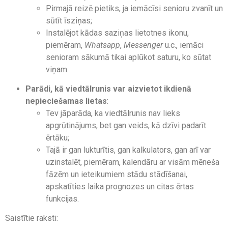
Pirmajā reizē pietiks, ja iemācīsi senioru zvanīt un
sūtīt īsziņas;
Instalējot kādas saziņas lietotnes ikonu,
piemēram,
Whatsapp
,
Messenger
u.c., iemāci
senioram sākumā tikai aplūkot saturu, ko sūtat
viņam.
Parādi, kā viedtālrunis var aizvietot ikdienā
nepieciešamas lietas
:
Tev jāparāda, ka viedtālrunis nav lieks
apgrūtinājums, bet gan veids, kā dzīvi padarīt
ērtāku;
Tajā ir gan lukturītis, gan kalkulators, gan arī var
uzinstalēt, piemēram, kalendāru ar visām mēneša
fāzēm un ieteikumiem stādu stādīšanai,
apskatīties laika prognozes un citas ērtas
funkcijas.
Saistītie raksti: