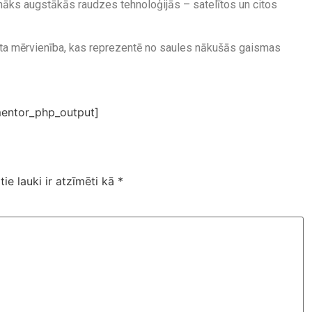
nāks augstākās raudzes tehnoloģijās – satelītos un citos
tota mērvienība, kas reprezentē no saules nākušās gaismas
entor_php_output]
tie lauki ir atzīmēti kā
*