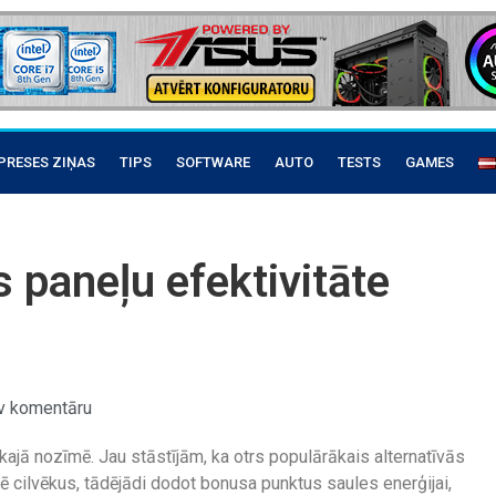
PRESES ZIŅAS
TIPS
SOFTWARE
AUTO
TESTS
GAMES
 paneļu efektivitāte
v komentāru
ākajā nozīmē. Jau stāstījām, ka otrs populārākais alternatīvās
mē cilvēkus, tādējādi dodot bonusa punktus saules enerģijai,