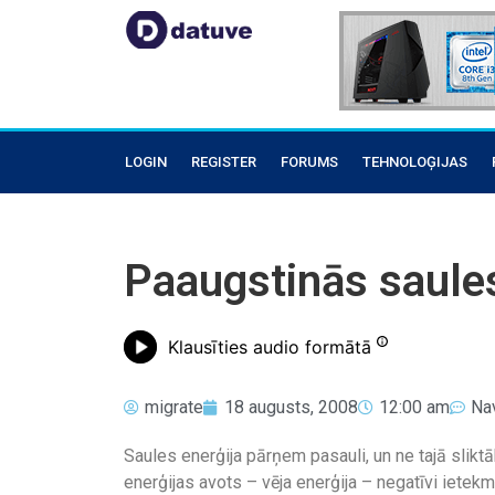
LOGIN
REGISTER
FORUMS
TEHNOLOĢIJAS
Paaugstinās saules
Klausīties audio formātā
migrate
18 augusts, 2008
12:00 am
Na
Saules enerģija pārņem pasauli, un ne tajā slikt
enerģijas avots – vēja enerģija – negatīvi ietek