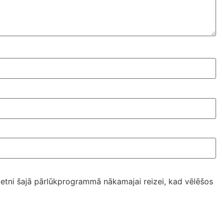
ietni šajā pārlūkprogrammā nākamajai reizei, kad vēlēšos