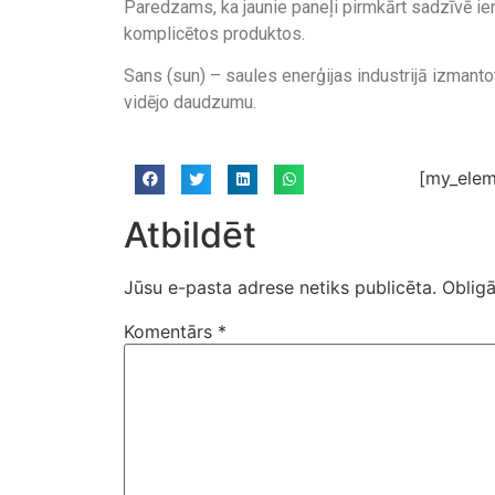
Paredzams, ka jaunie paneļi pirmkārt sadzīvē ie
komplicētos produktos.
Sans (sun) – saules enerģijas industrijā izman
vidējo daudzumu.
[my_elem
Atbildēt
Jūsu e-pasta adrese netiks publicēta.
Obligā
Komentārs
*