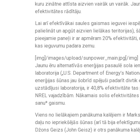
kuru zinātne attīsta aizvien vairāk un vairāk. Ja
efektivitātes rādītāju.
Lai arī efektīvākai saules gaismas ieguvei iespē
palielināt un apgūt aizvien lielākas teritorijas)
pieejamie paneļi ir ar apmēram 20% efektivitāti
kas ieguvumu padara zemu.
[img]/images/upload/sunpower_main.jpg[/img]
Jaunu ēru alternatīvās enerģijas pasaulē sola i
laboratorija („U.S. Department of Energy’s Nati
enerģijas šūnas jau šobrīd spējuši padarīt divti
uzstādījusi laboratorija, ir 40,8% efektivitāte ta
NREL vajadzībām. Nākamais solis efektivitātes 
sanu* gaismu.
Viens no lielākajiem panākuma kalējiem ir Mark
daļu no iepriekšējās šūnas (arī tā bija efektīgum
Džons Geizs (John Geisz) ir otrs panākuma kalēj