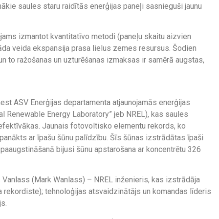
unākie saules staru raidītās enerģijas paneļi sasnieguši jaunu
jams izmantot kvantitatīvo metodi (paneļu skaitu aizvien
, šāda veida ekspansija prasa lielus zemes resursus. Šodien
, un to ražošanas un uzturēšanas izmaksas ir samērā augstas,
enest ASV Enerģijas departamenta atjaunojamās enerģijas
onal Renewable Energy Laboratory” jeb NREL), kas saules
k efektīvākas. Jaunais fotovoltisko elementu rekords, ko
s panākts ar īpašu šūnu palīdzību. Šīs šūnas izstrādātas īpaši
paaugstināšanā bijusi šūnu apstarošana ar koncentrētu 326
s Vanlass (Mark Wanlass) – NREL inženieris, kas izstrādāja
a rekordiste); tehnoloģijas atsvaidzinātājs un komandas līderis
s.