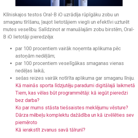
Klīniskajos testos Oral-B iO uzrādīja rūpīgāku zobu un
smaganu tīrīšanu, ļaujot lietotājiem viegli un efektīvi uzturēt
mutes veselību. Salīdzinot ar manuālajām zobu birstēm, Oral-
B iO lietotāji pieredzēja:
par 100 procentiem vairāk noņemta aplikuma pēc
astoņām nedēļām;
par 100 procentiem veselīgākas smaganas vienas
nedēļas laikā;
sešas reizes vairāk notīrīta aplikuma gar smaganu līniju.
Kā mainās sporta līdzjutēju paradumi digitālajā laikmetā
Tiem, kas vēlas būt programmētāji: kā iegūt pieredzi
bez darba?
Ko par mums stāsta tiešsaistes meklējumu vēsture?
Dārza mēbeļu komplektu dažādība un kā izvēlēties sev
piemēroto
Kā ierakstīt zvanus savā tālrunī?