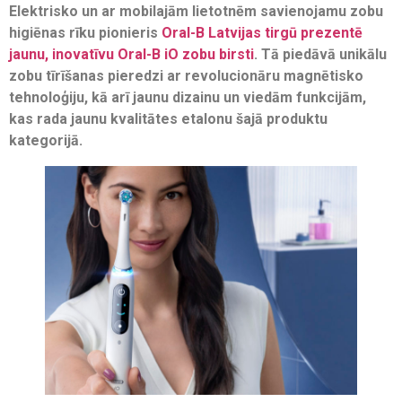
Elektrisko un ar mobilajām lietotnēm savienojamu zobu
higiēnas rīku pionieris
Oral-B Latvijas tirgū prezentē
jaunu, inovatīvu Oral-B iO zobu
birsti
. Tā piedāvā unikālu
zobu tīrīšanas pieredzi ar revolucionāru magnētisko
tehnoloģiju, kā arī jaunu dizainu un viedām funkcijām,
kas rada jaunu kvalitātes etalonu šajā produktu
kategorijā.