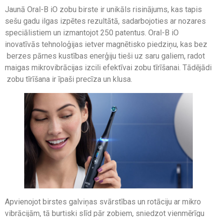
Jaunā Oral-B iO zobu birste ir unikāls risinājums, kas tapis
sešu gadu ilgas izpētes rezultātā, sadarbojoties ar nozares
speciālistiem un izmantojot 250 patentus. Oral-B iO
inovatīvās tehnoloģijas ietver magnētisko piedziņu, kas bez
berzes pārnes kustības enerģiju tieši uz saru galiem, radot
maigas mikrovibrācijas izcili efektīvai zobu tīrīšanai. Tādējādi
zobu tīrīšana ir īpaši precīza un klusa.
Apvienojot birstes galviņas svārstības un rotāciju ar mikro
vibrācijām, tā burtiski slīd pār zobiem, sniedzot vienmērīgu