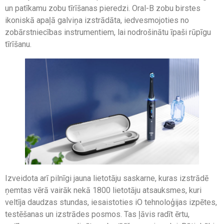
un patīkamu zobu tīrīšanas pieredzi. Oral-B zobu birstes
ikoniskā apaļā galviņa izstrādāta, iedvesmojoties no
zobārstniecības instrumentiem, lai nodrošinātu īpaši rūpīgu
tīrīšanu.
Izveidota arī pilnīgi jauna lietotāju saskarne, kuras izstrādē
ņemtas vērā vairāk nekā 1800 lietotāju atsauksmes, kuri
veltīja daudzas stundas, iesaistoties iO tehnoloģijas izpētes,
testēšanas un izstrādes posmos. Tas ļāvis radīt ērtu,