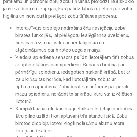
patīkamu un personalizētu zobu tīrīšanas pieredzi. Būtiskākie
jaunievedumi un iespējas, kas palīdz labāk rūpēties par zobu
higiēnu un individuāli pielāgot zobu tīrīšanas procesu:
Interaktīvais displejs nodrošina ērtu navigāciju zobu
birstes funkcijās, lai pielāgotu ieslēgšanas sveicienu,
tīrīšanas režīmus, valodas iestatījumus un
atgādinājumus par birstes uzgaļa maiņu.
Viedais spiediena sensors palīdz lietotājiem tīrīt zobus
ar optimālu tīrīšanas spiedienu. Sensors brīdina par
pārmērīgu spiedienu, iedegoties sarkanā krāsā, bet ar
zaļu krāsu tas norāda, kad lietotāji tīra zobus ar
optimālu spiedienu. Zobu birste arī informē par pārāk
mazu spiedienu, norādot to ar krāsu, kuru var izvēlēties
lietotnē.
Kompaktais un gludais magnētiskais lādētājs nodrošina
ātru pilno uzlādi tikai aptuveni trīs stundu laikā. Zobu
birstes displejs ietver viegli nolasāmu akumulatora
līmeņa indikatoru.