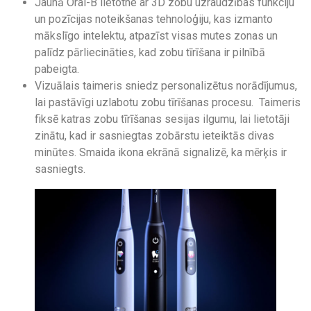
Jaunā Oral-B lietotne ar 3D zobu uzraudzības funkciju
un pozīcijas noteikšanas tehnoloģiju, kas izmanto
mākslīgo intelektu, atpazīst visas mutes zonas un
palīdz pārliecināties, kad zobu tīrīšana ir pilnībā
pabeigta.
Vizuālais taimeris sniedz personalizētus norādījumus,
lai pastāvīgi uzlabotu zobu tīrīšanas procesu. Taimeris
fiksē katras zobu tīrīšanas sesijas ilgumu, lai lietotāji
zinātu, kad ir sasniegtas zobārstu ieteiktās divas
minūtes. Smaida ikona ekrānā signalizē, ka mērķis ir
sasniegts.