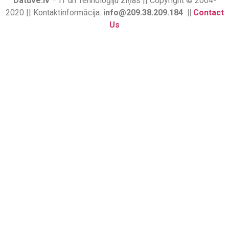
Datuve.lv
– IT un Tehnoloģiju ziņas || Copyright © 2004-
2020 || Kontaktinformācija:
info@209.38.209.184 ||
Contact
Us