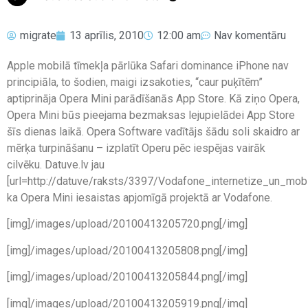
migrate
13 aprīlis, 2010
12:00 am
Nav komentāru
Apple mobilā tīmekļa pārlūka Safari dominance iPhone nav
principiāla, to šodien, maigi izsakoties, “caur puķītēm”
aptiprināja Opera Mini parādīšanās App Store. Kā ziņo Opera,
Opera Mini būs pieejama bezmaksas lejupielādei App Store
šīs dienas laikā. Opera Software vadītājs šādu soli skaidro ar
mērķa turpināšanu – izplatīt Operu pēc iespējas vairāk
cilvēku. Datuve.lv jau
[url=http://datuve/raksts/3397/Vodafone_internetize_un_mobiliz
ka Opera Mini iesaistas apjomīgā projektā ar Vodafone.
[img]/images/upload/20100413205720.png[/img]
[img]/images/upload/20100413205808.png[/img]
[img]/images/upload/20100413205844.png[/img]
[img]/images/upload/20100413205919.png[/img]