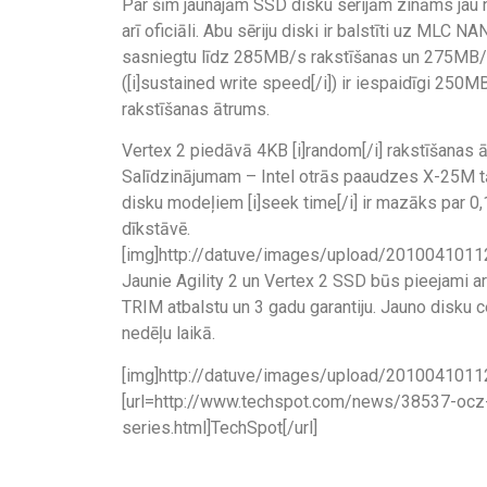
Par šīm jaunajām SSD disku sērijām zināms jau
arī oficiāli. Abu sēriju diski ir balstīti uz ML
sasniegtu līdz 285MB/s rakstīšanas un 275MB/s 
([i]sustained write speed[/i]) ir iespaidīgi 250MB
rakstīšanas ātrums.
Vertex 2 piedāvā 4KB [i]random[/i] rakstīšanas 
Salīdzinājumam – Intel otrās paaudzes X-25M 
disku modeļiem [i]seek time[/i] ir mazāks par 0,
dīkstāvē.
[img]http://datuve/images/upload/20100410112
Jaunie Agility 2 un Vertex 2 SSD būs pieejami
TRIM atbalstu un 3 gadu garantiju. Jauno disku c
nedēļu laikā.
[img]http://datuve/images/upload/20100410112
[url=http://www.techspot.com/news/38537-ocz-
series.html]TechSpot[/url]