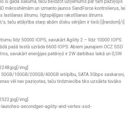
 no šī gada sākuma, taču beidzot uzņēmums par tām paziņojis
C NAND mikroshēmām un izmanto jaunos SandForce kontrolierus, lai
lasīšanas ātrumu. Ilgtspējīgas rakstīšanas ātrums
/s, taču atšķirība starp abām disku sērijām ir tieši [i]random[/i]
ātrumu līdz 50000 IOPS, savukārt Agility 2 – līdz 10000 IOPS.
tādā pašā testā uzrāda 6600 IOPS. Abiem jaunajiem OCZ SSD
1ms, savukārt enerģijas patēriņš ir 2W darbības laikā un 0,5W
248.jpg[/img]
 ar 50GB/100GB/200GB/400GB ietilpību, SATA 3Gbps saskarsni,
enas vēl nav paziņotas, taču tirdzniecība tiks uzsākta tuvāko
522.jpg[/img]
launches-secondgen-agility-and-vertex-ssd-