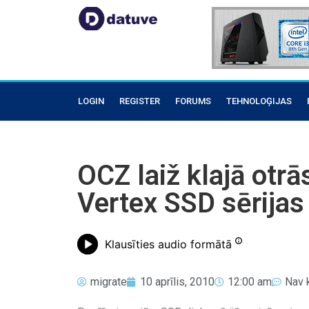
LOGIN
REGISTER
FORUMS
TEHNOLOĢIJAS
OCZ laiž klajā otrā
Vertex SSD sērijas
Klausīties audio formātā
migrate
10 aprīlis, 2010
12:00 am
Nav 