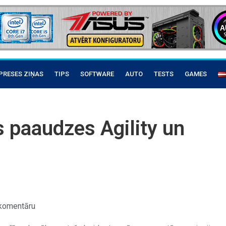
PRESES ZIŅAS
TIPS
SOFTWARE
AUTO
TESTS
GAMES
s paaudzes Agility un
komentāru