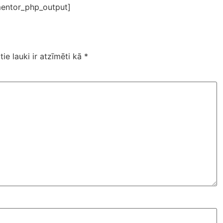
entor_php_output]
tie lauki ir atzīmēti kā
*