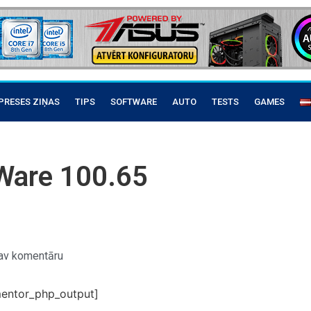
PRESES ZIŅAS
TIPS
SOFTWARE
AUTO
TESTS
GAMES
eWare 100.65
av komentāru
entor_php_output]