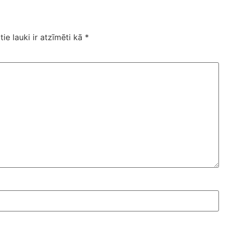
tie lauki ir atzīmēti kā
*