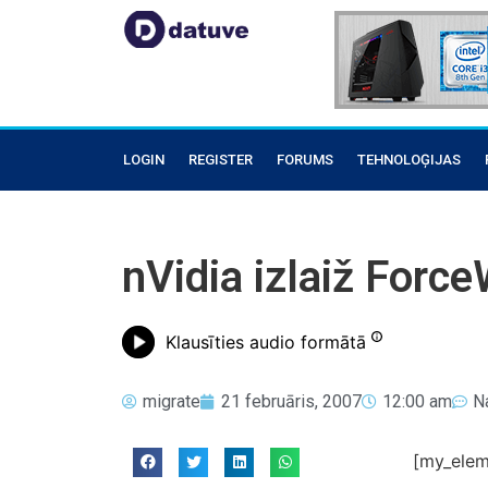
LOGIN
REGISTER
FORUMS
TEHNOLOĢIJAS
nVidia izlaiž Forc
Klausīties audio formātā
migrate
21 februāris, 2007
12:00 am
N
[my_elem