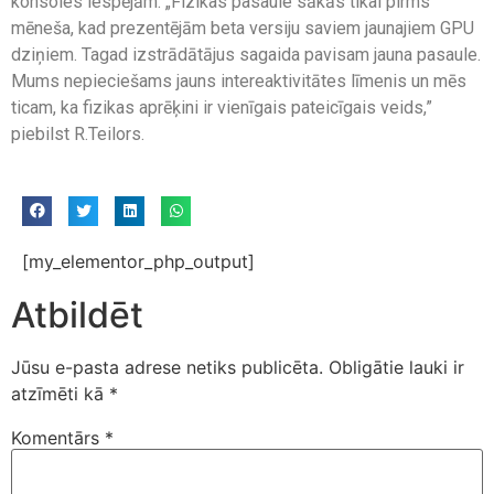
konsoles iespējām: „Fizikas pasaule sākās tikai pirms
mēneša, kad prezentējām beta versiju saviem jaunajiem GPU
dziņiem. Tagad izstrādātājus sagaida pavisam jauna pasaule.
Mums nepieciešams jauns intereaktivitātes līmenis un mēs
ticam, ka fizikas aprēķini ir vienīgais pateicīgais veids,”
piebilst R.Teilors.
[my_elementor_php_output]
Atbildēt
Jūsu e-pasta adrese netiks publicēta.
Obligātie lauki ir
atzīmēti kā
*
Komentārs
*