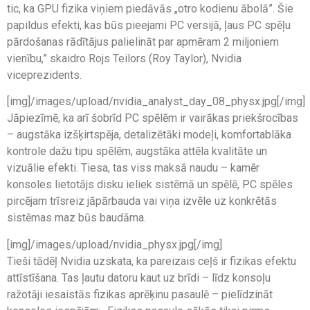
tic, ka GPU fizika viņiem piedāvās „otro kodienu ābolā”. Šie
papildus efekti, kas būs pieejami PC versijā, ļaus PC spēļu
pārdošanas rādītājus palielināt par apmēram 2 miljoniem
vienību,” skaidro Rojs Teilors (Roy Taylor), Nvidia
viceprezidents.
[img]/images/upload/nvidia_analyst_day_08_physx.jpg[/img]
Jāpiezīmē, ka arī šobrīd PC spēlēm ir vairākas priekšrocības
– augstāka izšķirtspēja, detalizētāki modeļi, komfortablāka
kontrole dažu tipu spēlēm, augstāka attēla kvalitāte un
vizuālie efekti. Tiesa, tas viss maksā naudu – kamēr
konsoles lietotājs disku ieliek sistēmā un spēlē, PC spēles
pircējam trīsreiz jāpārbauda vai viņa izvēle uz konkrētās
sistēmas maz būs baudāma.
[img]/images/upload/nvidia_physx.jpg[/img]
Tieši tādēļ Nvidia uzskata, ka pareizais ceļš ir fizikas efektu
attīstīšana. Tas ļautu datoru kaut uz brīdi – līdz konsoļu
ražotāji iesaistās fizikas aprēķinu pasaulē – pielīdzināt