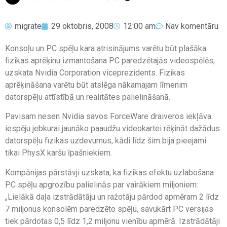
migrate
29 oktobris, 2008
12:00 am
Nav komentāru
Konsoļu un PC spēļu kara atrisinājums varētu būt plašāka
fizikas aprēķinu izmantošana PC paredzētajās videospēlēs,
uzskata Nvidia Corporation viceprezidents. Fizikas
aprēķināšana varētu būt atslēga nākamajam līmenim
datorspēļu attīstībā un realitātes palielināšanā.
Pavisam nesen Nvidia savos ForceWare draiveros iekļāva
iespēju jebkurai jaunāko paaudžu videokartei rēķināt dažādus
datorspēļu fizikas uzdevumus, kādi līdz šim bija pieejami
tikai PhysX karšu īpašniekiem.
Kompānijas pārstāvji uzskata, ka fizikas efektu uzlabošana
PC spēļu apgrozību palielinās par vairākiem miljoniem:
„Lielākā daļa izstrādātāju un ražotāju pārdod apmēram 2 līdz
7 miljonus konsolēm paredzēto spēļu, savukārt PC versijas
tiek pārdotas 0,5 līdz 1,2 miljonu vienību apmērā. Izstrādātāji