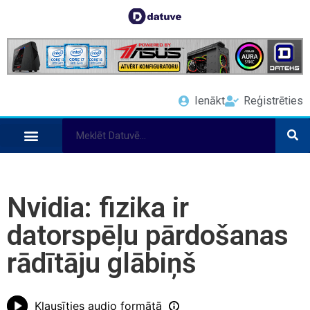
Ienākt
Reģistrēties
Nvidia: fizika ir
datorspēļu pārdošanas
rādītāju glābiņš
Klausīties audio formātā