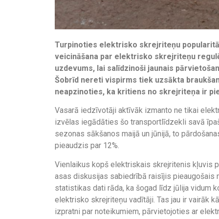
Turpinoties elektrisko skrejriteņu popularit
veicināšana par elektrisko skrejriteņu regu
uzdevums, lai salīdzinoši jaunais pārvietoša
Šobrīd nereti vispirms tiek uzsākta braukša
neapzinoties, ka kritiens no skrejriteņa ir p
Vasarā iedzīvotāji aktīvāk izmanto ne tikai elek
izvēlas iegādāties šo transportlīdzekli savā īp
sezonas sākšanos maijā un jūnijā, to pārdošanas
pieaudzis par 12%.
Vienlaikus kopš elektriskais skrejritenis kļuvis
asas diskusijas sabiedrībā raisījis pieaugošais ne
statistikas dati rāda, ka šogad līdz jūlija vidum 
elektrisko skrejriteņu vadītāji. Tas jau ir vairāk 
izpratni par noteikumiem, pārvietojoties ar elekt