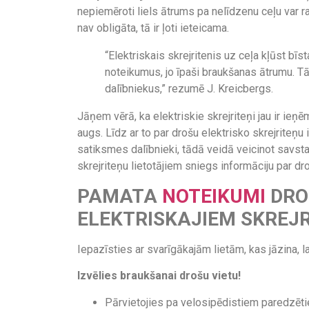
nepiemēroti liels ātrums pa nelīdzenu ceļu var r
nav obligāta, tā ir ļoti ieteicama.
“Elektriskais skrejritenis uz ceļa kļūst bīst
noteikumus, jo īpaši braukšanas ātrumu. Tā
dalībniekus,” rezumē J. Kreicbergs.
Jāņem vērā, ka elektriskie skrejriteņi jau ir ieņē
augs. Līdz ar to par drošu elektrisko skrejriteņu iz
satiksmes dalībnieki, tādā veidā veicinot savstar
skrejriteņu lietotājiem sniegs informāciju par dro
PAMATA
NOTEIKUMI
DRO
ELEKTRISKAJIEM SKREJ
Iepazīsties ar svarīgākajām lietām, kas jāzina, lai
Izvēlies braukšanai drošu vietu!
Pārvietojies pa velosipēdistiem paredzēti