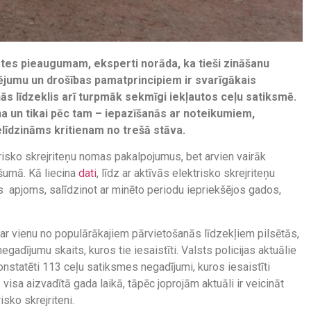
ātes pieaugumam, eksperti norāda, ka tieši zināšanu
lējumu un drošības pamatprincipiem ir svarīgākais
nās līdzeklis arī turpmāk sekmīgi iekļautos ceļu satiksmē.
na un tikai pēc tam – iepazīšanās ar noteikumiem,
ielīdzināms kritienam no trešā stāva.
trisko skrejriteņu nomas pakalpojumus, bet arvien vairāk
ašumā. Kā liecina
dati
, līdz ar aktīvās elektrisko skrejriteņu
 apjoms, salīdzinot ar minēto periodu iepriekšējos gados,
 par vienu no populārākajiem pārvietošanās līdzekļiem pilsētās,
gadījumu skaits, kuros tie iesaistīti. Valsts policijas aktuālie
konstatēti 113 ceļu satiksmes negadījumi, kuros iesaistīti
kā visa aizvadītā gada laikā, tāpēc joprojām aktuāli ir veicināt
risko skrejriteni.