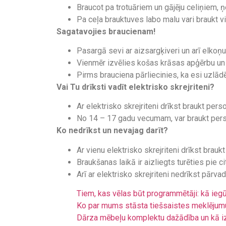
Braucot pa trotuāriem un gājēju celiņiem, ņ
Pa ceļa brauktuves labo malu vari braukt vi
Sagatavojies braucienam!
Pasargā sevi ar aizsargķiveri un arī elkoņ
Vienmēr izvēlies košas krāsas apģērbu un 
Pirms brauciena pārliecinies, ka esi uzlādē
Vai Tu drīksti vadīt elektrisko skrejriteni?
Ar elektrisko skrejriteni drīkst braukt pe
No 14 – 17 gadu vecumam, var braukt person
Ko nedrīkst un nevajag darīt?
Ar vienu elektrisko skrejriteni drīkst brauk
Braukšanas laikā ir aizliegts turēties pie ci
Arī ar elektrisko skrejriteni nedrīkst pārva
Tiem, kas vēlas būt programmētāji: kā ieg
Ko par mums stāsta tiešsaistes meklējum
Dārza mēbeļu komplektu dažādība un kā i