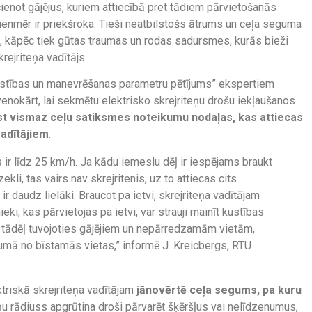
cienot gājējus, kuriem attiecībā pret tādiem pārvietošanās
vienmēr ir priekšroka. Tieši neatbilstošs ātrums un ceļa seguma
, kāpēc tiek gūtas traumas un rodas sadursmes, kurās bieži
krejriteņa vadītājs.
 kustības un manevrēšanas parametru pētījums” ekspertiem
enokārt, lai sekmētu elektrisko skrejriteņu drošu iekļaušanos
ast vismaz ceļu satiksmes noteikumu nodaļas, kas attiecas
vadītājiem
.
 ir līdz 25 km/h. Ja kādu iemeslu dēļ ir iespējams braukt
ekli, tas vairs nav skrejritenis, uz to attiecas cits
 ir daudz lielāki. Braucot pa ietvi, skrejriteņa vadītājam
ieki, kas pārvietojas pa ietvi, var strauji mainīt kustības
a, tādēļ tuvojoties gājējiem un nepārredzamām vietām,
umā no bīstamās vietas,” informē J. Kreicbergs, RTU
triskā skrejriteņa vadītājam
jānovērtē ceļa segums, pa kuru
teņu rādiuss apgrūtina droši pārvarēt šķēršļus vai nelīdzenumus,