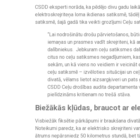
CSDD eksperti norāda, ka pēdējo divu gadu laikā
elektroskrejriteņa loma ikdienas satiksmē, tādēļ
satiksmē, šajā gadā tika veikti grozījumi Ceļu 
“Lai nodrošinātu drošu pārvietošanos, būtisk
iemaņas un prasmes vadīt skrejriteni, kā a
dalībniekus. Jebkuram ceļu satiksmes dalī
citus no ceļu satiksmes negadījumiem, ka
sekām, un kā viens no veidiem ir veicināt el
ceļu satiksmē – izvēloties situācijai un ce
divatā, vēlams lietot aizsargķiveri un pats
CSDD Ceļu drošības audita departamenta vadī
pielīdzināms kritienam no trešā stāva.
Biežākās kļūdas, braucot ar ele
Visbiežāk fiksētie pārkāpumi ir braukšana divatā
Noteikumi paredz, ka ar elektrisko skrejriteni va
ātrums nepārsniedz 50 kilometrus stundā, bet tā