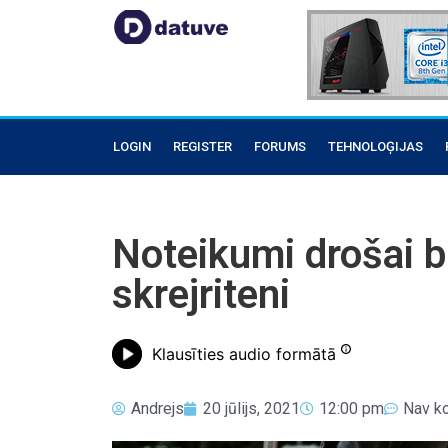
LOGIN
REGISTER
FORUMS
TEHNOLOĢIJAS
Noteikumi drošai b
skrejriteni
Klausīties audio formātā
Andrejs
20 jūlijs, 2021
12:00 pm
Nav k