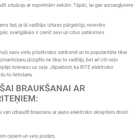
adīt situāciju ar nopietnām sekām. Tāpēc, lai gan aizsargķivere
ams tad, ja tā vadītājs izturas pārgalvīgi, neievēro
pēc svarīgākais ir cienīt sevi un citus satiksmes
muši savu vietu pilsētvides satiksmē un to popularitāte tikai
mantošanu jāizglīto ne tikai to vadītāji, bet arī citi ceļu
pējo toleranci uz ceļa. Jāpiebilst, ka BITE elektrisko
šu to lietošanu.
ŠAI BRAUKŠANAI AR
RITEŅIEM:
 vari izbaudīt braucienu ar jauno elektrisko skrejriteni droši!
em ceļiem un velo joslām;