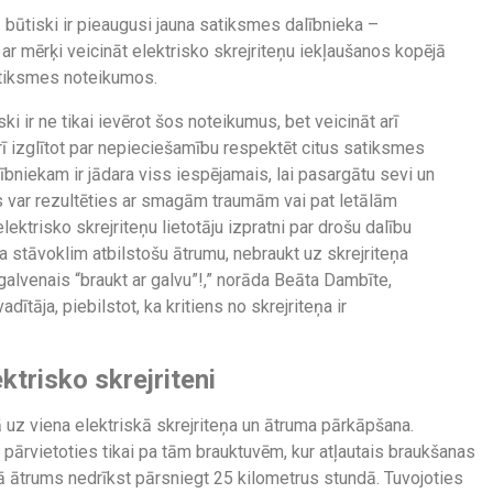
 būtiski ir pieaugusi jauna satiksmes dalībnieka –
 ar mērķi veicināt elektrisko skrejriteņu iekļaušanos kopējā
satiksmes noteikumos.
i ir ne tikai ievērot šos noteikumus, bet veicināt arī
rī izglītot par nepieciešamību respektēt citus satiksmes
bniekam ir jādara viss iespējamais, lai pasargātu sevi un
s var rezultēties ar smagām traumām vai pat letālām
ektrisko skrejriteņu lietotāju izpratni par drošu dalību
ļa stāvoklim atbilstošu ātrumu, nebraukt uz skrejriteņa
 galvenais “braukt ar galvu”!,” norāda Beāta Dambīte,
tāja, piebilstot, ka kritiens no skrejriteņa ir
ktrisko skrejriteni
 uz viena elektriskā skrejriteņa un ātruma pārkāpšana.
r pārvietoties tikai pa tām brauktuvēm, kur atļautais braukšanas
 ātrums nedrīkst pārsniegt 25 kilometrus stundā. Tuvojoties