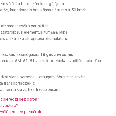
em vērā, ka te priekšroka ir gājējiem;
etās, kur atļautais braukšanas ātrums ir 50 km/h.
u aizsargi nenāks par skādi;
atstarojošus elementus tumšajā laikā;
jis elektriskā skrejriteņa akumulatoru.
rsonas, kas sasniegušas
18 gadu vecumu
;
as ar AM, A1, B1 vai traktortehnikas vadītāja apliecību.
t tikai viena persona – draugam jābrauc ar savējo;
ta transportlīdzekļa;
dāt neērtu kravu, kas traucē pašam.
ūt pieredzi bez darba?
u vēsture?
zvēlēties sev piemēroto