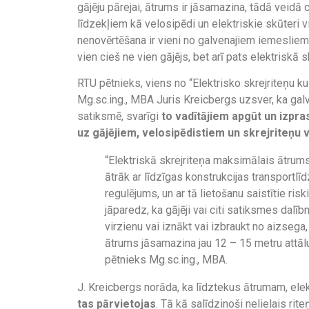
gājēju pārejai, ātrums ir jāsamazina, tādā veidā 
līdzekļiem kā velosipēdi un elektriskie skūteri 
nenovērtēšana ir vieni no galvenajiem iemesliem
vien cieš ne vien gājējs, bet arī pats elektriskā s
RTU pētnieks, viens no “Elektrisko skrejriteņu
Mg.sc.ing., MBA Juris Kreicbergs uzsver, ka galv
satiksmē, svarīgi
to vadītājiem apgūt un izpr
uz gājējiem, velosipēdistiem un skrejriteņu 
“Elektriskā skrejriteņa maksimālais ātrums
ātrāk ar līdzīgas konstrukcijas transportlīdz
regulējums, un ar tā lietošanu saistītie riski
jāparedz, ka gājēji vai citi satiksmes dalībn
virzienu vai iznākt vai izbraukt no aizseg
ātrums jāsamazina jau 12 – 15 metru attāl
pētnieks Mg.sc.ing., MBA.
J. Kreicbergs norāda, ka līdztekus ātrumam, elek
tas pārvietojas
. Tā kā salīdzinoši nelielais ri