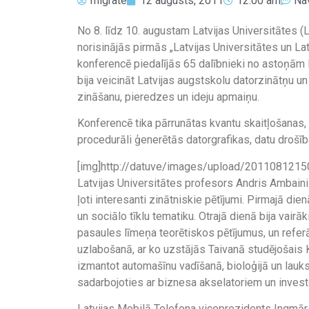
migrate
12 augusts, 2011
12:00 am
Na
No 8. līdz 10. augustam Latvijas Universitātes 
norisinājās pirmās „Latvijas Universitātes un La
konferencē piedalījās 65 dalībnieki no astoņām
bija veicināt Latvijas augstskolu datorzinātņu u
zināšanu, pieredzes un ideju apmaiņu.
Konferencē tika pārrunātas kvantu skaitļošanas, 
procedurāli ģenerētās datorgrafikas, datu drošīb
[img]http://datuve/images/upload/20110812150
Latvijas Universitātes profesors Andris Ambaini
ļoti interesanti zinātniskie pētījumi. Pirmajā die
un sociālo tīklu tematiku. Otrajā dienā bija vairāk
pasaules līmeņa teorētiskos pētījumus, un refe
uzlabošanā, ar ko uzstājās Taivanā studējošais 
izmantot automašīnu vadīšanā, bioloģijā un lauk
sadarbojoties ar biznesa akselatoriem un inves
Latvijas Mobilā Telefona viceprezidents Ingmārs