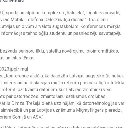
v komentāru
(LU) sporta un atpūtas kompleksā „Ratnieki”, Līgatnes novadā,
tvijas Mobilā Telefona Datorzinātņu dienas”. Trīs dienu
 Latvijas un divām ārvalstu augstskolām. Konferences mērķis
n informācijas tehnoloģiju studentu un pasniedzēju savstarpēju
bezvadu sensoru tīklu, satelītu novērojumu, bioinformātikas,
as un citas tēmas.
323.jpg[/img]
s: „Konference atklāja, ka daudzās Latvijas augstskolās notiek
nā, interesantas diskusijas raisīja referāti par mākslīgā intelekta
i referāti par kvantu datoriem, kur Latvijas zinātnieki veic
rāts par datorredzes izmantošanu satiksmes drošības
Kārlis Dimza. Trešajā dienā uzzinājām, kā datortehnoloģijas var
saimniecībā un par Latvijas uzņēmuma Mightyfingers pieredzi,
toriem Somijā un ASV.”
 Pūķis: „Informācijas tehnoloģiju un telekomunikāciju joma jau