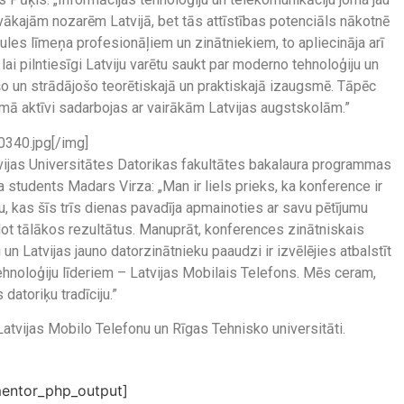
īvākajām nozarēm Latvijā, bet tās attīstības potenciāls nākotnē
saules līmeņa profesionāļiem un zinātniekiem, to apliecināja arī
lai pilntiesīgi Latviju varētu saukt par moderno tehnoloģiju un
ējošo un strādājošo teorētiskajā un praktiskajā izaugsmē. Tāpēc
umā aktīvi sadarbojas ar vairākām Latvijas augstskolām.”
340.jpg[/img]
vijas Universitātes Datorikas fakultātes bakalaura programmas
students Madars Virza: „Man ir liels prieks, ka konference ir
u, kas šīs trīs dienas pavadīja apmainoties ar savu pētījumu
dot tālākos rezultātus. Manuprāt, konferences zinātniskais
un Latvijas jauno datorzinātnieku paaudzi ir izvēlējies atbalstīt
ehnoloģiju līderiem – Latvijas Mobilais Telefons. Mēs ceram,
datoriķu tradīciju.”
atvijas Mobilo Telefonu un Rīgas Tehnisko universitāti.
entor_php_output]