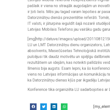
pašlaik ir viena no straujāk augošajām un inovat
ir ļoti liels. Mēs jau tagad varam lepoties ar pa
Datorzinātņu dienās prezentētie referāti. Tomēr, 
IT valsti, ir jāturpina ieguldīt šajā nozarē stud
Latvijas Mobilais Telefons jau vairāku gadu gar
[img]http://datuve/images/upload/20110812150
LU un LMT Datorzinātņu dienu organizators, Lat
absolvents, Masečūsetas Tehnoloģiskā institūta 
pulcējusi tik daudz motivētu un spējīgu dalībniek
rezultātiem un idejām, kas noteikti palīdzēs vei
līmenis bija augsts. Esam lepni, ka šo konferenci 
viens no Latvijas informācijas un komunikāciju t
ka Datorzinātņu dienas kļūs par ikgadēju Latvijas 
Konference tika organizēta LU sadarbojoties ar L
[my_elem