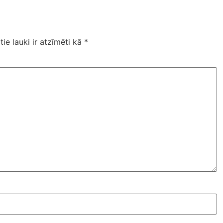
tie lauki ir atzīmēti kā
*