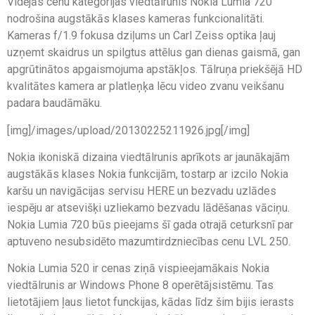
Vidējās cenu kategorijas viedtālrunis Nokia Lumia 720
nodrošina augstākās klases kameras funkcionalitāti.
Kameras f/1.9 fokusa dziļums un Carl Zeiss optika ļauj
uzņemt skaidrus un spilgtus attēlus gan dienas gaismā, gan
apgrūtinātos apgaismojuma apstākļos. Tālruņa priekšējā HD
kvalitātes kamera ar platleņķa lēcu video zvanu veikšanu
padara baudāmāku.
[img]/images/upload/20130225211926.jpg[/img]
Nokia ikoniskā dizaina viedtālrunis aprīkots ar jaunākajām
augstākās klases Nokia funkcijām, tostarp ar izcilo Nokia
karšu un navigācijas servisu HERE un bezvadu uzlādes
iespēju ar atsevišķi uzliekamo bezvadu lādēšanas vāciņu.
Nokia Lumia 720 būs pieejams šī gada otrajā ceturksnī par
aptuveno nesubsidēto mazumtirdzniecības cenu LVL 250.
Nokia Lumia 520 ir cenas ziņā vispieejamākais Nokia
viedtālrunis ar Windows Phone 8 operētājsistēmu. Tas
lietotājiem ļaus lietot funckijas, kādas līdz šim bijis ierasts