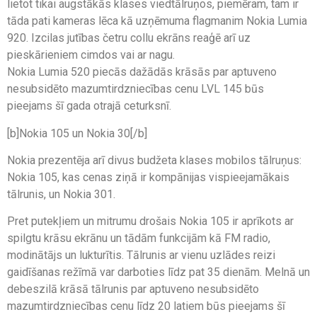
lietot tikai augstākās klases viedtālruņos, piemēram, tam ir
tāda pati kameras lēca kā uzņēmuma flagmanim Nokia Lumia
920. Izcilas jutības četru collu ekrāns reaģē arī uz
pieskārieniem cimdos vai ar nagu.
Nokia Lumia 520 piecās dažādās krāsās par aptuveno
nesubsidēto mazumtirdzniecības cenu LVL 145 būs
pieejams šī gada otrajā ceturksnī.
[b]Nokia 105 un Nokia 30[/b]
Nokia prezentēja arī divus budžeta klases mobilos tālruņus:
Nokia 105, kas cenas ziņā ir kompānijas vispieejamākais
tālrunis, un Nokia 301.
Pret putekļiem un mitrumu drošais Nokia 105 ir aprīkots ar
spilgtu krāsu ekrānu un tādām funkcijām kā FM radio,
modinātājs un lukturītis. Tālrunis ar vienu uzlādes reizi
gaidīšanas režīmā var darboties līdz pat 35 dienām. Melnā un
debeszilā krāsā tālrunis par aptuveno nesubsidēto
mazumtirdzniecības cenu līdz 20 latiem būs pieejams šī