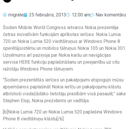
migrate
25 februāris, 2013
12:00 am
Nav komentāru
Šodien Mobile World Congress ietvaros Nokia prezentēja
četras inovatīvām funkcijām aprīkotas ierīces: Nokia Lumia
720 un Nokia Lumia 520 viedtālruņus ar Windows Phone 8
operētājsistēmu un mobilos tālruņus Nokia 105 un Nokia 301.
Uzņēmums arī paziņoja par Nokia karšu un navigācijas
servisa HERE funkciju paplašināšanu un pieejamību uz citu
ražotāju Windows Phone tālruņiem.
“Šodien prezentētās ierīces un pakalpojumi atspoguļo mūsu
apņemšanos paplašināt Nokia ierīču un pakalpojumu klāstu
atbilstoši visdažādāko lietotāju prasībām visā pasaulē,” saka
Stephen Elop, Nokia prezidents un vadītājs.
[b]Nokia Lumia 720 un Nokia Lumia 520 paplašina Windows
Phone 8 viedtālruņu klāstu[/b]