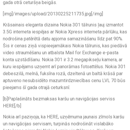
gada otrā ceturšņa beigās.
[img]/images/upload/20130225211735.jpg[/img]
Krāsainais eleganta dizaina Nokia 301 tālrunis ļauj izmantot
3.5G interneta iespējas ar Nokia Xpress interneta pārlūku, kas
nodrošina patērētā datu apjoma samazināšanu līdz pat 90%.
Šis ir cenas ziņā vispieejamākais Nokia tālrunis, kas piedāvā
video straumēšanu un atbalsta Mail for Exchange e-pasta
konta uzstādīšanu. Nokia 301 ir 3.2 megapikseļu kamera, ar
kuru iespējams uzņemt arī panorāmas fotoattēlus. Nokia 301
debeszilā, melnā, fuksīna rozā, dzeltenā un baltā krāsā par
aptuveno nesubsidēto mazumtirdzniecības cenu LVL 70 būs
pieejams šī gada otrajā ceturksnī.
[b]Paplašināts bezmaksas karšu un navigācijas serviss
HERE[/b]
Nokia arī paziņoja, ka HERE, uzņēmuma jaunais zīmols karšu
un navigācijas servisam, turpinās nodrošināt vislabāko