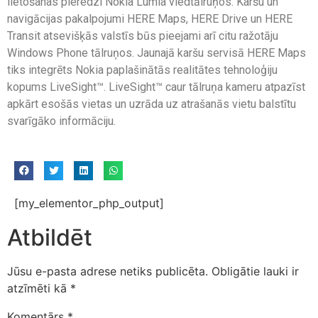
lietošanas pieredzi Nokia Lumia viedtālruņos. Karšu un
navigācijas pakalpojumi HERE Maps, HERE Drive un HERE
Transit atsevišķās valstīs būs pieejami arī citu ražotāju
Windows Phone tālruņos. Jaunajā karšu servisā HERE Maps
tiks integrēts Nokia paplašinātās realitātes tehnoloģiju
kopums LiveSight™. LiveSight™ caur tālruņa kameru atpazīst
apkārt esošās vietas un uzrāda uz atrašanās vietu balstītu
svarīgāko informāciju.
[my_elementor_php_output]
Atbildēt
Jūsu e-pasta adrese netiks publicēta.
Obligātie lauki ir
atzīmēti kā
*
Komentārs
*