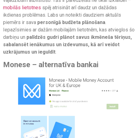
vajadzībām atbilstošo. Tās ir paredzētas ne tikai izklaidei –
mobilās lietotnes
spēj atrisināt arī daudz un dažādas
ikdienas problēmas. Labs un noteikti daudziem aktuāls
piemērs ir sava
personīgā budžeta plānošana
.
Iepazīsimies ar dažām mobilajām lietotnēm, kas atvieglos šo
darbiņu un
palīdzēs gudri plānot savus ikmēneša tēriņus,
sabalansēt ienākumus un izdevumus, kā arī veidot
uzkrājumus un ieguldīt
.
Monese – alternatīva bankai