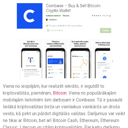
Viena no iespējām, kur realizēt iekrāto, ir ieguldīt to
kriptovalūtās, piemēram,
Bitcoin
. Viena no populārākajām
mobilajām lietotnēm šim darbiņam ir Coinbase. Tā ir pasaulē
lielākā kriptovalūtas birža un vienlaikus vienkāršs un drošs
veids, kā pirkt un pārdot digitālās valūtas. Darījumus var veikt
ne tikai ar Bitcoin, bet arī Bitcoin Cash, Ethereum, Ethereum
Classic, Litecoin un citām kriptovalūtām. Par katru darījumu