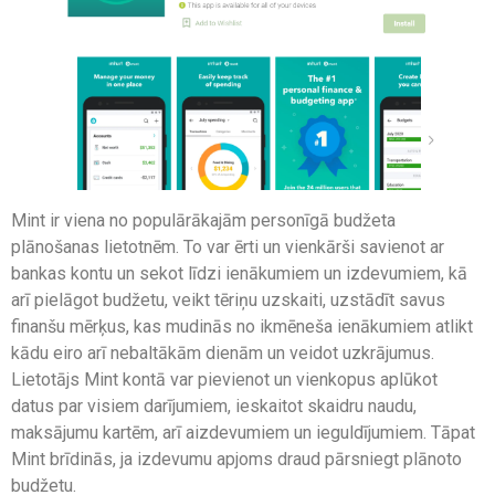
Mint ir viena no populārākajām personīgā budžeta
plānošanas lietotnēm. To var ērti un vienkārši savienot ar
bankas kontu un sekot līdzi ienākumiem un izdevumiem, kā
arī pielāgot budžetu, veikt tēriņu uzskaiti, uzstādīt savus
finanšu mērķus, kas mudinās no ikmēneša ienākumiem atlikt
kādu eiro arī nebaltākām dienām un veidot uzkrājumus.
Lietotājs Mint kontā var pievienot un vienkopus aplūkot
datus par visiem darījumiem, ieskaitot skaidru naudu,
maksājumu kartēm, arī aizdevumiem un ieguldījumiem. Tāpat
Mint brīdinās, ja izdevumu apjoms draud pārsniegt plānoto
budžetu.