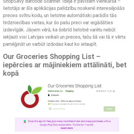
ShopSavy Barcode Scanner. Ideja ir pavisam vienkārša –
lietotājs ar šīs aplikācijas palīdzību noskenē interesējošās
preces svītru kodu, un lietotne automātiski parādīs tās
tirdzniecības vietas, kur šo pašu preci var iegādāties
izdevīgāk. Jāņem vērā, ka šobrīd lietotnē varētu nebūt
iekļauti visi Latvijas veikali un preces, taču šā vai tā ir vērts
pamēģināt un varbūt izdodas kaut ko ietaupīt.
Our Groceries Shopping List –
iepērcies ar mājiniekiem attālināti, bet
kopā