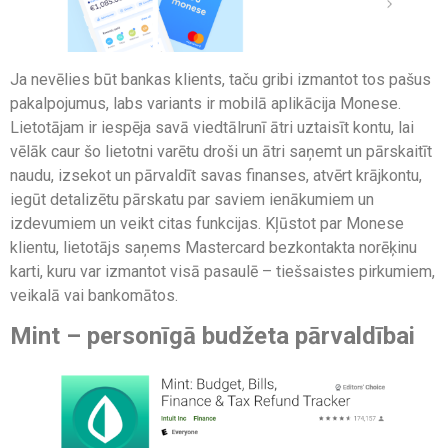
Ja nevēlies būt bankas klients, taču gribi izmantot tos pašus
pakalpojumus, labs variants ir mobilā aplikācija Monese.
Lietotājam ir iespēja savā viedtālrunī ātri uztaisīt kontu, lai
vēlāk caur šo lietotni varētu droši un ātri saņemt un pārskaitīt
naudu, izsekot un pārvaldīt savas finanses, atvērt krājkontu,
iegūt detalizētu pārskatu par saviem ienākumiem un
izdevumiem un veikt citas funkcijas. Kļūstot par Monese
klientu, lietotājs saņems Mastercard bezkontakta norēķinu
karti, kuru var izmantot visā pasaulē – tiešsaistes pirkumiem,
veikalā vai bankomātos.
Mint – personīgā budžeta pārvaldībai