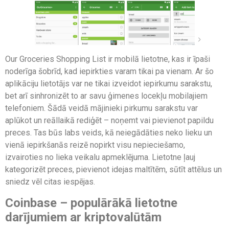
Our Groceries Shopping List ir mobilā lietotne, kas ir īpaši
noderīga šobrīd, kad iepirkties varam tikai pa vienam. Ar šo
aplikāciju lietotājs var ne tikai izveidot iepirkumu sarakstu,
bet arī sinhronizēt to ar savu ģimenes locekļu mobilajiem
telefoniem. Šādā veidā mājinieki pirkumu sarakstu var
aplūkot un reāllaikā rediģēt – noņemt vai pievienot papildu
preces. Tas būs labs veids, kā neiegādāties neko lieku un
vienā iepirkšanās reizē nopirkt visu nepieciešamo,
izvairoties no lieka veikalu apmeklējuma. Lietotne ļauj
kategorizēt preces, pievienot idejas maltītēm, sūtīt attēlus un
sniedz vēl citas iespējas.
Coinbase – populārākā lietotne
darījumiem ar kriptovalūtām