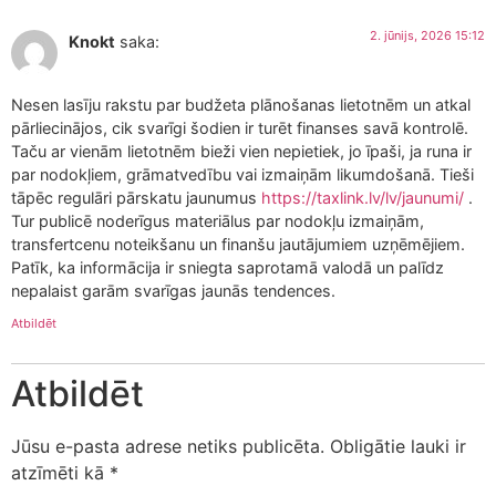
2. jūnijs, 2026 15:12
Knokt
saka:
Nesen lasīju rakstu par budžeta plānošanas lietotnēm un atkal
pārliecinājos, cik svarīgi šodien ir turēt finanses savā kontrolē.
Taču ar vienām lietotnēm bieži vien nepietiek, jo īpaši, ja runa ir
par nodokļiem, grāmatvedību vai izmaiņām likumdošanā. Tieši
tāpēc regulāri pārskatu jaunumus
https://taxlink.lv/lv/jaunumi/
.
Tur publicē noderīgus materiālus par nodokļu izmaiņām,
transfertcenu noteikšanu un finanšu jautājumiem uzņēmējiem.
Patīk, ka informācija ir sniegta saprotamā valodā un palīdz
nepalaist garām svarīgas jaunās tendences.
Atbildēt
Atbildēt
Jūsu e-pasta adrese netiks publicēta.
Obligātie lauki ir
atzīmēti kā
*