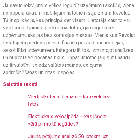
Ja savus iekrājumus vēlies ieguldīt uzņēmumu akcijās, viena
no populārākajām mobilajām lietotnēm šajā ziņā ir Revolut.
Tā ir aplikācija, kas principā der visam. Lietotājs caur to var
veikt ieguldījumus gan kriptovalūtās, gan iegādāties
uzņēmumu akcijas bez komisijas maksas. Vienlaikus Revolut
lietotājiem piedāvā plašas finanšu pārvaldības iespējas,
sekot līdzi izdevumiem, kategorizēt tos, izmantojot analīzes
un budžeta veidošanas rīkus. Tāpat lietotne ļauj sūtīt naudu
uz ārvalstīm, sniedz valūtas maiņas, ceļojumu
apdrošināšanas un citas iespējas.
Saistītie raksti:
Viedpulkstenis bērnam – kā izvēlēties
īsto?
Elektriskais velosipēds – kas jāņem
vērā pirms tā iegādes?
Jauns pētījums analizē 5G ietekmi uz