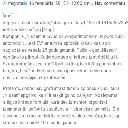
migrate
16 februāris, 2015
12:00 am
Nav komentāru
[img]
http://o.aolcdn.com/hss/storage/midas/b13ec7bf81556c2
in-the-dark-leaf.jpg [/img]
Kompānija „Nissan” ir ļāvusies eksperimentiem un pārklājusi
automobīli „Leaf EV” ar tumsā spīdošu krāsu, kas sola
saglabāties veselu 25 gadu garumā. Pašlaik gan „Nissan”
neplāno to pārdot. Sadarbojoties ar krāsas izstrādātāju H.
Skotu, kompānija cer radīt īpašu krāsu, kas kļūtu par simbolu
tam, kā „Leaf” iedvesmo savus īpašniekus pievērsties
solārās enerģijas izmantošanai.
Protams, šobrīd nav grūti atrast tumsā spīdošu krāsu, taču
„Nissan” apgalvo, ka šī ir atšķirīga no pārējām. Noslēpums
slēpjas krāsas formulā, kurā tiek izmantoti organiski
izejmateriāli un īpaša sastāvdaļa – stroncija alumināts. Šis
savienojums dienas laikā absorbē saules enerģiju, kas ļauj
krāsai naktī spīdēt 10 stundu garumā.