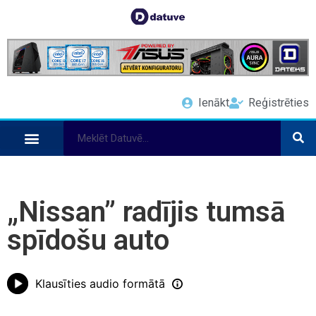
Ienākt
Reģistrēties
„Nissan” radījis tumsā
spīdošu auto
Klausīties audio formātā