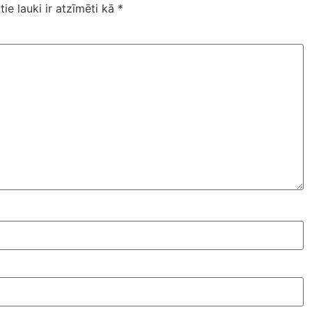
tie lauki ir atzīmēti kā
*