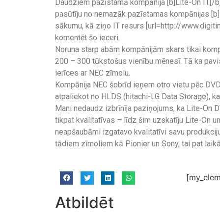
Daudziem pazīstamā kompānija [b]Lite-On IT[/b]
pasūtīju no nemazāk pazīstamas kompānijas [b]NE
sākumu, kā ziņo IT resurs [url=http://www.digitim
komentēt šo ieceri.
Noruna starp abām kompānijām skars tikai komp
200 – 300 tūkstošus vienību mēnesī. Tā ka pav
ierīces ar NEC zīmolu.
Kompānija NEC šobrīd ieņem otro vietu pēc DVD 
atpaliekot no HLDS (hitachi-LG Data Storage), ka
Mani nedaudz izbrīnīja paziņojums, ka Lite-On D
tikpat kvalitatīvas – līdz šim uzskatīju Lite-On u
neapšaubāmi izgatavo kvalitatīvi savu produkciju,
tādiem zīmoliem kā Pionier un Sony, tai pat laik
[my_elem
Atbildēt