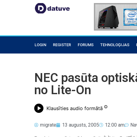
LOGIN
REGISTER
FORUMS
TEHNOLOĢIJAS
NEC pasūta optiskā
no Lite-On
Klausīties audio formātā
migrate
13 augusts, 2005
12:00 am
Na