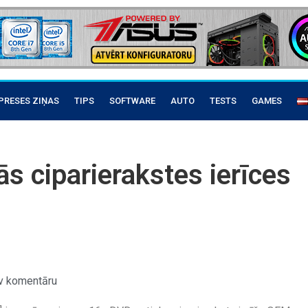
PRESES ZIŅAS
TIPS
SOFTWARE
AUTO
TESTS
GAMES
s ciparierakstes ierīces
v komentāru