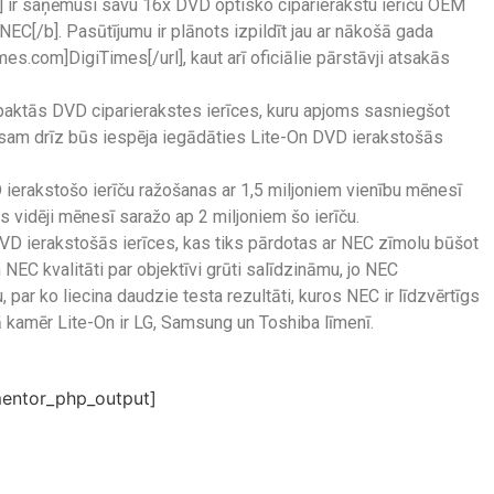
 ir saņēmusi savu 16x DVD optisko ciparierakstu ierīču OEM
C[/b]. Pasūtījumu ir plānots izpildīt jau ar nākošā gada
es.com]DigiTimes[/url], kaut arī oficiālie pārstāvji atsakās
aktās DVD ciparierakstes ierīces, kuru apjoms sasniegšot
isam drīz būs iespēja iegādāties Lite-On DVD ierakstošās
ierakstošo ierīču ražošanas ar 1,5 miljoniem vienību mēnesī
s vidēji mēnesī saražo ap 2 miljoniem šo ierīču.
VD ierakstošās ierīces, kas tiks pārdotas ar NEC zīmolu būšot
n NEC kvalitāti par objektīvi grūti salīdzināmu, jo NEC
 par ko liecina daudzie testa rezultāti, kuros NEC ir līdzvērtīgs
ā kamēr Lite-On ir LG, Samsung un Toshiba līmenī.
entor_php_output]