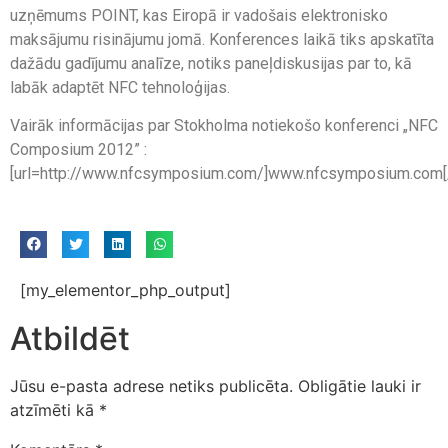
uzņēmums POINT, kas Eiropā ir vadošais elektronisko
maksājumu risinājumu jomā. Konferences laikā tiks apskatīta
dažādu gadījumu analīze, notiks paneļdiskusijas par to, kā
labāk adaptēt NFC tehnoloģijas.
Vairāk informācijas par Stokholma notiekošo konferenci „NFC
Composium 2012” :
[url=http://www.nfcsymposium.com/]www.nfcsymposium.com[/
[my_elementor_php_output]
Atbildēt
Jūsu e-pasta adrese netiks publicēta.
Obligātie lauki ir
atzīmēti kā
*