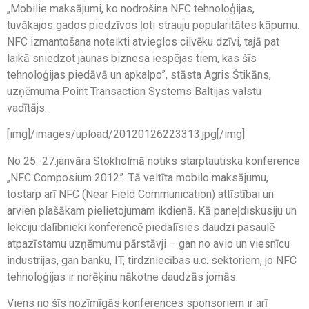
„Mobilie maksājumi, ko nodrošina NFC tehnoloģijas,
tuvākajos gados piedzīvos ļoti strauju popularitātes kāpumu.
NFC izmantošana noteikti atvieglos cilvēku dzīvi, tajā pat
laikā sniedzot jaunas biznesa iespējas tiem, kas šīs
tehnoloģijas piedāvā un apkalpo”, stāsta Agris Štikāns,
uzņēmuma Point Transaction Systems Baltijas valstu
vadītājs.
[img]/images/upload/20120126223313.jpg[/img]
No 25.-27.janvāra Stokholmā notiks starptautiska konference
„NFC Composium 2012”. Tā veltīta mobilo maksājumu,
tostarp arī NFC (Near Field Communication) attīstībai un
arvien plašākam pielietojumam ikdienā. Kā paneļdiskusiju un
lekciju dalībnieki konferencē piedalīsies daudzi pasaulē
atpazīstamu uzņēmumu pārstāvji – gan no avio un viesnīcu
industrijas, gan banku, IT, tirdzniecības u.c. sektoriem, jo NFC
tehnoloģijas ir norēķinu nākotne daudzās jomās.
Viens no šīs nozīmīgās konferences sponsoriem ir arī