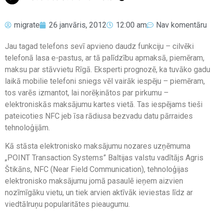
migrate
26 janvāris, 2012
12:00 am
Nav komentāru
Jau tagad telefons sevī apvieno daudz funkciju – cilvēki
telefonā lasa e-pastus, ar tā palīdzību apmaksā, piemēram,
maksu par stāvvietu Rīgā. Eksperti prognozē, ka tuvāko gadu
laikā mobilie telefoni sniegs vēl vairāk iespēju – piemēram,
tos varēs izmantot, lai norēķinātos par pirkumu –
elektroniskās maksājumu kartes vietā. Tas iespējams tieši
pateicoties NFC jeb īsa rādiusa bezvadu datu pārraides
tehnoloģijām.
Kā stāsta elektronisko maksājumu nozares uzņēmuma
„POINT Transaction Systems” Baltijas valstu vadītājs Agris
Štikāns, NFC (Near Field Communication), tehnoloģijas
elektronisko maksājumu jomā pasaulē ieņem aizvien
nozīmīgāku vietu, un tiek arvien aktīvāk ieviestas līdz ar
viedtālruņu popularitātes pieaugumu.