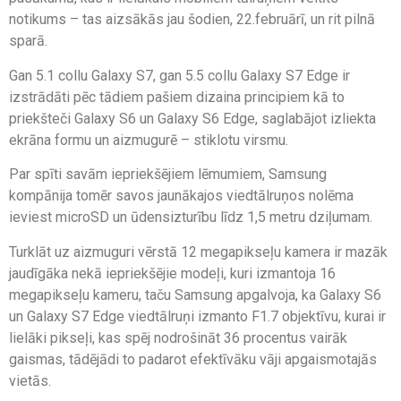
notikums – tas aizsākās jau šodien, 22.februārī, un rit pilnā
sparā.
Gan 5.1 collu Galaxy S7, gan 5.5 collu Galaxy S7 Edge ir
izstrādāti pēc tādiem pašiem dizaina principiem kā to
priekšteči Galaxy S6 un Galaxy S6 Edge, saglabājot izliekta
ekrāna formu un aizmugurē – stiklotu virsmu.
Par spīti savām iepriekšējiem lēmumiem, Samsung
kompānija tomēr savos jaunākajos viedtālruņos nolēma
ieviest microSD un ūdensizturību līdz 1,5 metru dziļumam.
Turklāt uz aizmuguri vērstā 12 megapikseļu kamera ir mazāk
jaudīgāka nekā iepriekšējie modeļi, kuri izmantoja 16
megapikseļu kameru, taču Samsung apgalvoja, ka Galaxy S6
un Galaxy S7 Edge viedtālruņi izmanto F1.7 objektīvu, kurai ir
lielāki pikseļi, kas spēj nodrošināt 36 procentus vairāk
gaismas, tādējādi to padarot efektīvāku vāji apgaismotajās
vietās.