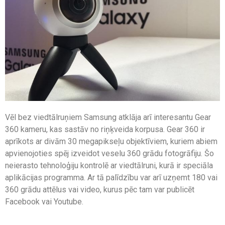
Vēl bez viedtālruņiem Samsung atklāja arī interesantu Gear
360 kameru, kas sastāv no riņķveida korpusa. Gear 360 ir
aprīkots ar divām 30 megapikseļu objektīviem, kuriem abiem
apvienojoties spēj izveidot veselu 360 grādu fotogrāfiju. Šo
neierasto tehnoloģiju kontrolē ar viedtālruni, kurā ir speciāla
aplikācijas programma. Ar tā palīdzību var arī uzņemt 180 vai
360 grādu attēlus vai video, kurus pēc tam var publicēt
Facebook vai Youtube.