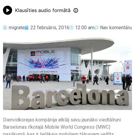
Klausīties audio formātā
migrate
22 februāris, 2016
12:00 am
Nav komentāru
Dienvidkorejas kompānija atklāj savu jaunāko viedtālruni
Barselonas rīkotajā Mobile World Congress (MWC)
pasākumā, kas ir lielākais mobiliem tālruņiem veltīts