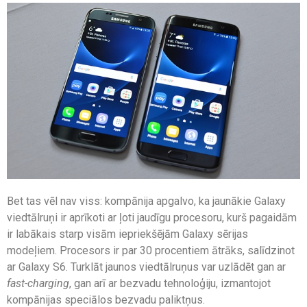
Bet tas vēl nav viss: kompānija apgalvo, ka jaunākie Galaxy
viedtālruņi ir aprīkoti ar ļoti jaudīgu procesoru, kurš pagaidām
ir labākais starp visām iepriekšējām Galaxy sērijas
modeļiem. Procesors ir par 30 procentiem ātrāks, salīdzinot
ar Galaxy S6. Turklāt jaunos viedtālruņus var uzlādēt gan ar
fast-charging
, gan arī ar bezvadu tehnoloģiju, izmantojot
kompānijas speciālos bezvadu paliktņus.