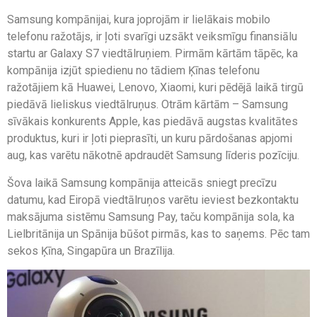
Samsung kompānijai, kura joprojām ir lielākais mobilo
telefonu ražotājs, ir ļoti svarīgi uzsākt veiksmīgu finansiālu
startu ar Galaxy S7 viedtālruņiem. Pirmām kārtām tāpēc, ka
kompānija izjūt spiedienu no tādiem Ķīnas telefonu
ražotājiem kā Huawei, Lenovo, Xiaomi, kuri pēdējā laikā tirgū
piedāvā lieliskus viedtālruņus. Otrām kārtām – Samsung
sīvākais konkurents Apple, kas piedāvā augstas kvalitātes
produktus, kuri ir ļoti pieprasīti, un kuru pārdošanas apjomi
aug, kas varētu nākotnē apdraudēt Samsung līderis pozīciju.
Šova laikā Samsung kompānija atteicās sniegt precīzu
datumu, kad Eiropā viedtālruņos varētu ieviest bezkontaktu
maksājuma sistēmu Samsung Pay, taču kompānija sola, ka
Lielbritānija un Spānija būšot pirmās, kas to saņems. Pēc tam
sekos Ķīna, Singapūra un Brazīlija.