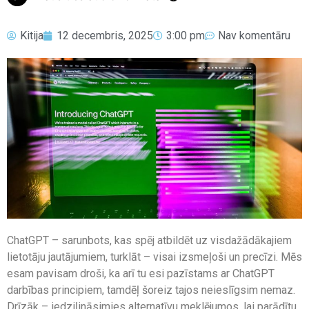
Kitija
12 decembris, 2025
3:00 pm
Nav komentāru
ChatGPT – sarunbots, kas spēj atbildēt uz visdažādākajiem
lietotāju jautājumiem, turklāt – visai izsmeļoši un precīzi. Mēs
esam pavisam droši, ka arī tu esi pazīstams ar ChatGPT
darbības principiem, tamdēļ šoreiz tajos neieslīgsim nemaz.
Drīzāk – iedziļināsimies alternatīvu meklējumos, lai parādītu,