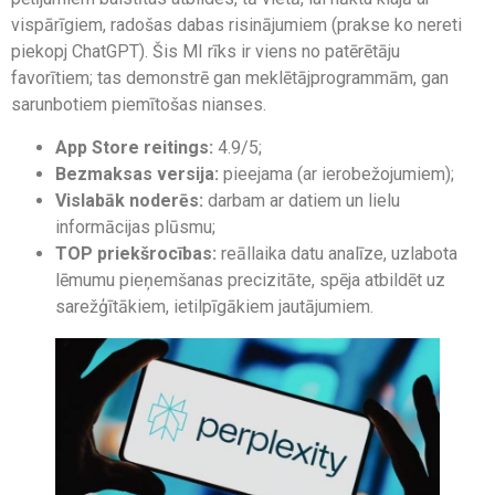
vispārīgiem, radošas dabas risinājumiem (prakse ko nereti
piekopj ChatGPT). Šis MI rīks ir viens no patērētāju
favorītiem; tas demonstrē gan meklētājprogrammām, gan
sarunbotiem piemītošas nianses.
App Store reitings:
4.9/5;
Bezmaksas versija:
pieejama (ar ierobežojumiem);
Vislabāk noderēs:
darbam ar datiem un lielu
informācijas plūsmu;
TOP priekšrocības:
reāllaika datu analīze, uzlabota
lēmumu pieņemšanas precizitāte, spēja atbildēt uz
sarežģītākiem, ietilpīgākiem jautājumiem.