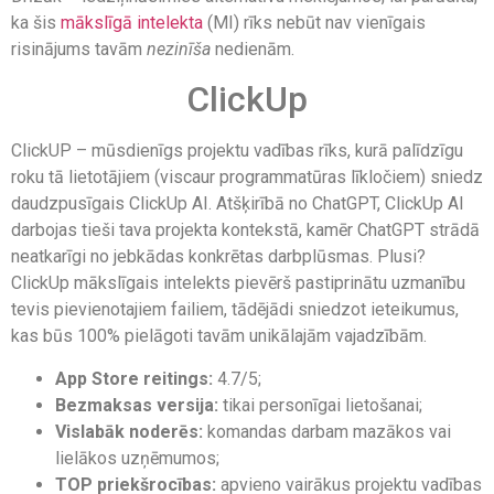
ka šis
mākslīgā intelekta
(MI) rīks nebūt nav vienīgais
risinājums tavām
nezinīša
nedienām.
ClickUp
ClickUP – mūsdienīgs projektu vadības rīks, kurā palīdzīgu
roku tā lietotājiem (viscaur programmatūras līkločiem) sniedz
daudzpusīgais ClickUp AI. Atšķirībā no ChatGPT, ClickUp AI
darbojas tieši tava projekta kontekstā, kamēr ChatGPT strādā
neatkarīgi no jebkādas konkrētas darbplūsmas. Plusi?
ClickUp mākslīgais intelekts pievērš pastiprinātu uzmanību
tevis pievienotajiem failiem, tādējādi sniedzot ieteikumus,
kas būs 100% pielāgoti tavām unikālajām vajadzībām.
App Store reitings:
4.7/5;
Bezmaksas versija:
tikai personīgai lietošanai;
Vislabāk noderēs:
komandas darbam mazākos vai
lielākos uzņēmumos;
TOP priekšrocības:
apvieno vairākus projektu vadības