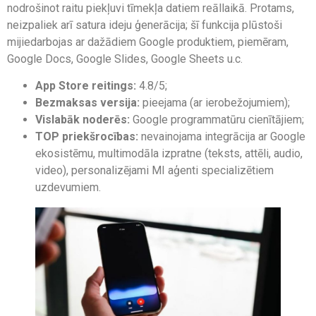
nodrošinot raitu piekļuvi tīmekļa datiem reāllaikā. Protams,
neizpaliek arī satura ideju ģenerācija; šī funkcija plūstoši
mijiedarbojas ar dažādiem Google produktiem, piemēram,
Google Docs, Google Slides, Google Sheets u.c.
App Store reitings:
4.8/5;
Bezmaksas versija:
pieejama (ar ierobežojumiem);
Vislabāk noderēs:
Google programmatūru cienītājiem;
TOP priekšrocības:
nevainojama integrācija ar Google
ekosistēmu, multimodāla izpratne (teksts, attēli, audio,
video), personalizējami MI aģenti specializētiem
uzdevumiem.