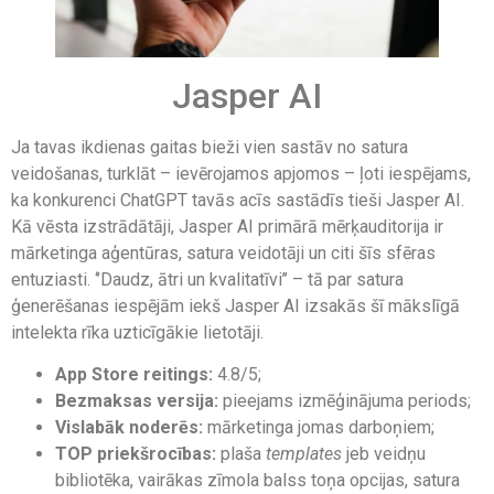
Jasper AI
Ja tavas ikdienas gaitas bieži vien sastāv no satura
veidošanas, turklāt – ievērojamos apjomos – ļoti iespējams,
ka konkurenci ChatGPT tavās acīs sastādīs tieši Jasper AI.
Kā vēsta izstrādātāji, Jasper AI primārā mērķauditorija ir
mārketinga aģentūras, satura veidotāji un citi šīs sfēras
entuziasti. ‘’Daudz, ātri un kvalitatīvi’’ – tā par satura
ģenerēšanas iespējām iekš Jasper AI izsakās šī mākslīgā
intelekta rīka uzticīgākie lietotāji.
App Store reitings:
4.8/5;
Bezmaksas versija:
pieejams izmēģinājuma periods;
Vislabāk noderēs:
mārketinga jomas darboņiem;
TOP priekšrocības:
plaša
templates
jeb veidņu
bibliotēka, vairākas zīmola balss toņa opcijas, satura