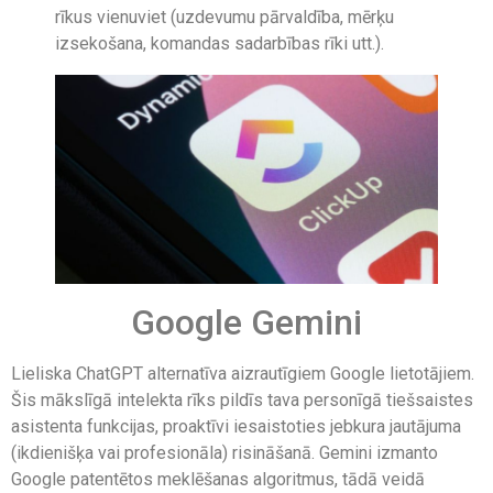
rīkus vienuviet (uzdevumu pārvaldība, mērķu
izsekošana, komandas sadarbības rīki utt.).
Google Gemini
Lieliska ChatGPT alternatīva aizrautīgiem Google lietotājiem.
Šis mākslīgā intelekta rīks pildīs tava personīgā tiešsaistes
asistenta funkcijas, proaktīvi iesaistoties jebkura jautājuma
(ikdienišķa vai profesionāla) risināšanā. Gemini izmanto
Google patentētos meklēšanas algoritmus, tādā veidā