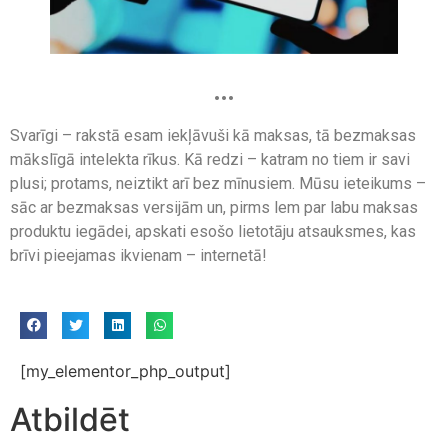
…
Svarīgi – rakstā esam iekļāvuši kā maksas, tā bezmaksas
mākslīgā intelekta rīkus. Kā redzi – katram no tiem ir savi
plusi; protams, neiztikt arī bez mīnusiem. Mūsu ieteikums –
sāc ar bezmaksas versijām un, pirms lem par labu maksas
produktu iegādei, apskati esošo lietotāju atsauksmes, kas
brīvi pieejamas ikvienam – internetā!
[my_elementor_php_output]
Atbildēt