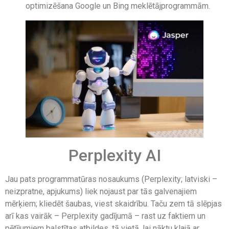
optimizēšana Google un Bing meklētājprogrammām.
Perplexity AI
Jau pats programmatūras nosaukums (Perplexity; latviski –
neizpratne, apjukums) liek nojaust par tās galvenajiem
mērķiem; kliedēt šaubas, viest skaidrību. Taču zem tā slēpjas
arī kas vairāk – Perplexity gadījumā – rast uz faktiem un
pētījumiem balstītas atbildes, tā vietā, lai nāktu klajā ar