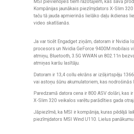
MSI pievienojies tiem ražotājiem, kas savā prod
Kompānijas jaunākais piezīmjdators X-Slim 320 
taču tā jauda apmierinās lielāko daļu ikdienas lie
video skatīšanās.
Ja var ticēt Engadget ziņām, datoram ir Nvidia I
procesors un Nvidia GeForce 9400M mobilais v
atmiņu, Bluetooth, 3.5G WWAN un 802.11n bezvad
atmiņas karšu lasītāju.
Datoram ir 13,4 collu ekrāns ar izšķirtspēju 136
vai astoņu šūnu akumulatoriem, kas nodrošinās l
Paredzamā datora cena ir 800 ASV dolāri, kas ir
X-Slim 320 veikalos varētu parādīties gada otraj
Jāpiezīmē, ka MSI ir kompānija, kuras pēdējā lai
piezīmjdators MSI Wind U110. Lielus panākumus 