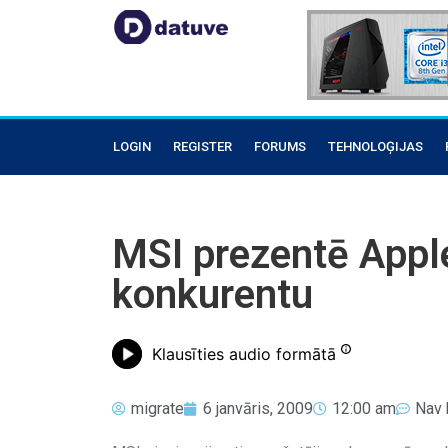
LOGIN
REGISTER
FORUMS
TEHNOLOĢIJAS
MSI prezentē Appl
konkurentu
Klausīties audio formātā
migrate
6 janvāris, 2009
12:00 am
Nav 