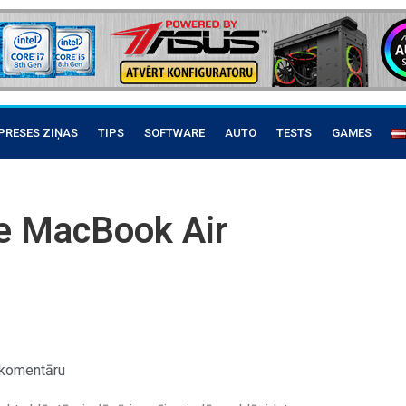
PRESES ZIŅAS
TIPS
SOFTWARE
AUTO
TESTS
GAMES
e MacBook Air
komentāru