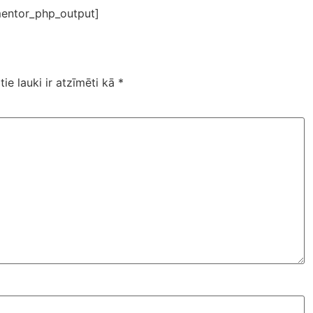
entor_php_output]
tie lauki ir atzīmēti kā
*