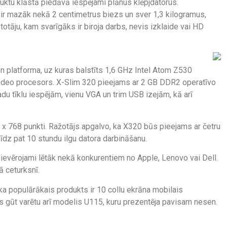
uktu klāstā piedāvā iespējami plānus klēpjdatorus.
ir mazāk nekā 2 centimetrus biezs un sver 1,3 kilogramus,
totāju, kam svarīgāks ir biroja darbs, nevis izklaide vai HD
on platforma, uz kuras balstīts 1,6 GHz Intel Atom Z530
ideo procesors. X-Slim 320 pieejams ar 2 GB DDR2 operatīvo
u tīklu iespējām, vienu VGA un trim USB izejām, kā arī
6 x 768 punkti. Ražotājs apgalvo, ka X320 būs pieejams ar četru
īdz pat 10 stundu ilgu datora darbināšanu.
 ievērojami lētāk nekā konkurentiem no Apple, Lenovo vai Dell.
ā ceturksnī.
ka populārākais produkts ir 10 collu ekrāna mobilais
gūt varētu arī modelis U115, kuru prezentēja pavisam nesen.