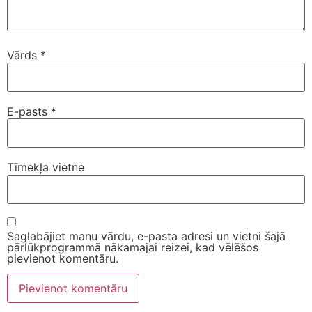
Vārds
*
E-pasts
*
Tīmekļa vietne
Saglabājiet manu vārdu, e-pasta adresi un vietni šajā
pārlūkprogrammā nākamajai reizei, kad vēlēšos
pievienot komentāru.