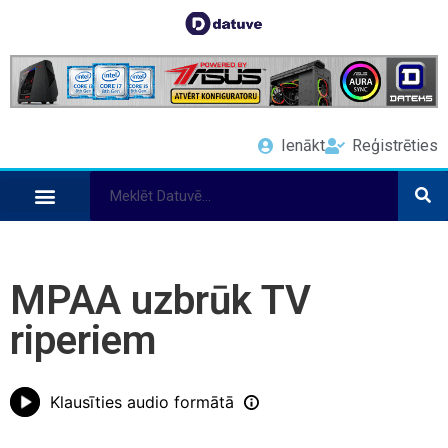
Ienākt
Reģistrēties
MPAA uzbrūk TV
riperiem
Klausīties audio formātā