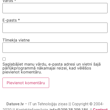
Vārds
*
E-pasts
*
Tīmekļa vietne
Saglabājiet manu vārdu, e-pasta adresi un vietni šajā
pārlūkprogrammā nākamajai reizei, kad vēlēšos
pievienot komentāru.
Datuve.lv
– IT un Tehnoloģiju ziņas || Copyright © 2004-
2020 || Kontaktinformācija:
info@209.38.209.184 ||
Contact