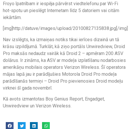
Froyo īpatnībam ir iespēja pārvērst viedtelefonu par Wi-Fi
hot-spotu un pieslēgt Internetam līdz 5 datoriem vai citām
iekārtām.
[img]http://datuve/images/upload/20100827135838.jpg[/img]
Nav izslēgts, ka izmaiņas notiks tikai ierīces dizainā un tā
krāsu izpildījumā. Turklāt, kā ziņo portāls Unwiredview, Droid
Pro maksās nedaudz vairāk kā Droid 2 – apmēram 200 ASV
dolārus. Ir zināms, ka ASV ar modeļa izplatīšanu nodarbosies
amerikāņu mobilais operators Verizon Wireless. Šī operatora
mājas lapā jau ir parādījušies Motorola Droid Pro modeļa
parādīšanās termiņi – Droid Pro pievienosies Droid modeļu
virknei šī gada novembrī.
Kā avots izmantotas Boy Genius Report, Engadget,
Unwiredview un Verizon Wireless.