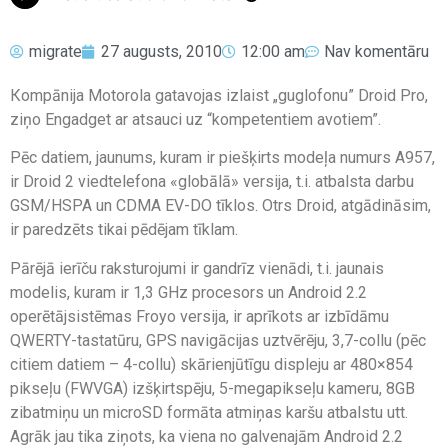
migrate
27 augusts, 2010
12:00 am
Nav komentāru
Кompānija Motorola gatavojas izlaist „guglofonu” Droid Pro,
ziņo Engadget ar atsauci uz “kompetentiem avotiem”.
Pēc datiem, jaunums, kuram ir piešķirts modeļa numurs A957,
ir Droid 2 viedtelefona «globālā» versija, t.i. atbalsta darbu
GSM/HSPA un CDMA EV-DO tīklos. Otrs Droid, atgādināsim,
ir paredzēts tikai pēdējam tīklam.
Pārējā ierīču raksturojumi ir gandrīz vienādi, t.i. jaunais
modelis, kuram ir 1,3 GHz procesors un Android 2.2
operētājsistēmas Froyo versija, ir aprīkots ar izbīdāmu
QWERTY-tastatūru, GPS navigācijas uztvērēju, 3,7-collu (pēc
citiem datiem – 4-collu) skārienjūtīgu displeju ar 480×854
pikseļu (FWVGA) izšķirtspēju, 5-megapikseļu kameru, 8GB
zibatmiņu un microSD formāta atmiņas karšu atbalstu utt.
Agrāk jau tika ziņots, ka viena no galvenajām Android 2.2