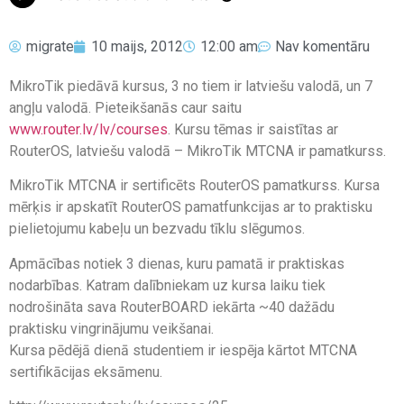
migrate
10 maijs, 2012
12:00 am
Nav komentāru
MikroTik piedāvā kursus, 3 no tiem ir latviešu valodā, un 7
angļu valodā. Pieteikšanās caur saitu
www.router.lv/lv/courses
. Kursu tēmas ir saistītas ar
RouterOS, latviešu valodā – MikroTik MTCNA ir pamatkurss.
MikroTik MTCNA ir sertificēts RouterOS pamatkurss. Kursa
mērķis ir apskatīt RouterOS pamatfunkcijas ar to praktisku
pielietojumu kabeļu un bezvadu tīklu slēgumos.
Apmācības notiek 3 dienas, kuru pamatā ir praktiskas
nodarbības. Katram dalībniekam uz kursa laiku tiek
nodrošināta sava RouterBOARD iekārta ~40 dažādu
praktisku vingrinājumu veikšanai.
Kursa pēdējā dienā studentiem ir iespēja kārtot MTCNA
sertifikācijas eksāmenu.