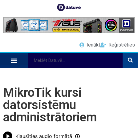
Ienākt
Reģistrēties
MikroTik kursi
datorsistēmu
administrātoriem
Klausīties audio formātā