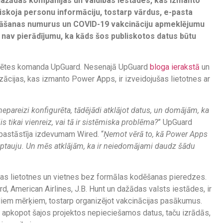
dažādas kompānijas un valdības iestādes, kas izmanto
iskoja personu informāciju, tostarp vārdus, e-pasta
ināšanas numurus un COVID-19 vakcināciju apmeklējumu
l nav pierādījumu, ka kāds šos publiskotos datus būtu
izpētes komanda UpGuard. Nesenajā UpGuard
bloga ierakstā
un
cijas, kas izmanto Power Apps, ir izveidojušas lietotnes ar
epareizi konfigurēta, tādējādi atklājot datus, un domājām, ka
is tikai vienreiz, vai tā ir sistēmiska problēma?
” UpGuard
pastāstīja izdevumam Wired. “
Ņemot vērā to, kā Power Apps
ikt aptauju. Un mēs atklājām, ka ir neiedomājami daudz šādu
s lietotnes un vietnes bez formālas kodēšanas pieredzes.
d, American Airlines, J.B. Hunt un dažādas valsts iestādes, ir
diem mērķiem, tostarp organizējot vakcinācijas pasākumus.
tri apkopot šajos projektos nepieciešamos datus, taču izrādās,