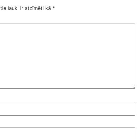
tie lauki ir atzīmēti kā
*