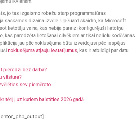
eejama ikvienam.
ts, jo tas izgaismo robežu starp programmatūras
otāja saskarnes dizaina izvēle. UpGuard skaidro, ka Microsoft
sot lietotāju vaina, kas nebija pareizi konfigurējuši lietotņu
ne, kas paredzēta lietošanai cilvēkiem ar tikai nelielu kodēšanas
likāciju jau pēc noklusējuma būtu izveidojusi pēc iespējas
juši
noklusējuma atļauju iestatījumus
, kas ir atbildīgi par datu
ūt pieredzi bez darba?
u vēsture?
zvēlēties sev piemēroto
kritēriji, uz kuriem balstīties 2026.gadā
entor_php_output]