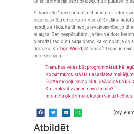
ka šī informācija pēc noklusējuma ir publiski pi
Šī konkrētā “pārkāpuma” mehānisms ir interesan
ievainojamību un to, kas ir vienkārši slikta liet
nostāja ir tāda, ka tā nebija ievainojamība, jo tā e
atļaujas. Bet, neapšaubāmi, ja tiek veidota lietot
pieredzi, tad būtu sagaidāms, ka kompānija šo ap
drošāku. Kā
ziņo Wired
, Microsoft tagad ir mainī
publiskošanu.
Tiem, kas vēlas būt programmētāji: kā ieg
Ko par mums stāsta tiešsaistes meklējum
Dārza mēbeļu komplektu dažādība un kā i
Kā ierakstīt zvanus savā tālrunī?
Interneta platformas, kurām var uzticēties: 
[my_elem
Atbildēt