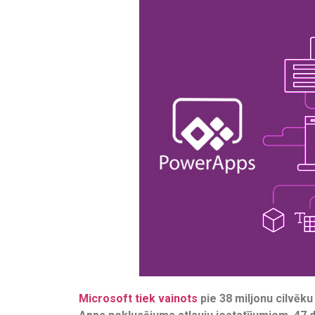
Microsoft tiek vainots
pie 38 miljonu cilvēku