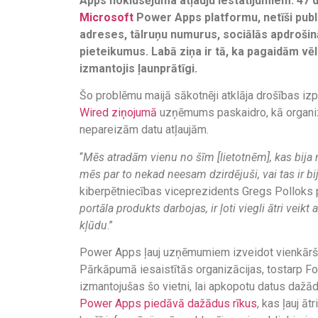
Apps noklusējuma atļauju iestatījumiem. 47 
Microsoft
Power Apps platformu, netīši publ
adreses, tālruņu numurus, sociālās apdroš
pieteikumus. Labā ziņa ir tā, ka pagaidām vē
izmantojis ļaunprātīgi.
Šo problēmu maijā sākotnēji atklāja drošības 
Wired ziņojumā
uzņēmums paskaidro, kā organizā
nepareizām datu atļaujām.
“
Mēs atradām vienu no šīm [lietotnēm], kas bija n
mēs par to nekad neesam dzirdējuši, vai tas ir bij
kiberpētniecības viceprezidents Gregs Polloks 
portāla produkts darbojas, ir ļoti viegli ātri ve
kļūdu
.”
Power Apps ļauj uzņēmumiem izveidot vienkārša
Pārkāpumā iesaistītās organizācijas, tostarp For
izmantojušas šo vietni, lai apkopotu datus dažā
Power Apps piedāvā dažādus rīkus
, kas ļauj ā