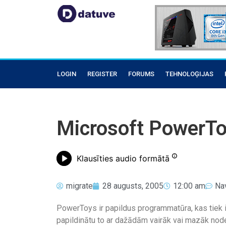
LOGIN
REGISTER
FORUMS
TEHNOLOĢIJAS
Microsoft PowerTo
Klausīties audio formātā
migrate
28 augusts, 2005
12:00 am
Na
PowerToys ir papildus programmatūra, kas tiek i
papildinātu to ar dažādām vairāk vai mazāk nod