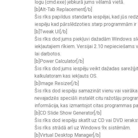
logu (cmd.exe) jebkurā jums vēlamā vietā.
[b]Alt-Tab Replacement[/b]
Šis rīks papildus standarta iespējai, kad jūs re
iespēju kad pārslēdzoties starp programmām ir 
[b]Tweak UI[/b]
Šis rīks dod jums piekļuvi dažadām Windows sl
iekļautajiem rīkiem. Versijai 2.10 nepiecieša
lai darbotos.
[b]Power Calculator[/b]
Šis rīks dod jums iespēju veikt dažadas sarežģi
kalkulatoram kas iekļauts OS.
[b]Image Resizer[/b]
Šis rīks dod iespēju samazināt vienu vai vairāka
nevajadzēs speciāli instalēt citu ražotāju progr
informācija, kas izmantojot citas programmas p
[b]CD Slide Show Generator[/b]
Šis rīks dod iespēju skatīt uz CD vai DVD ierakst
Šis rīks strādā arī uz Windows 9x sistēmām.
[b]Virtual Desktop Manager[/b]