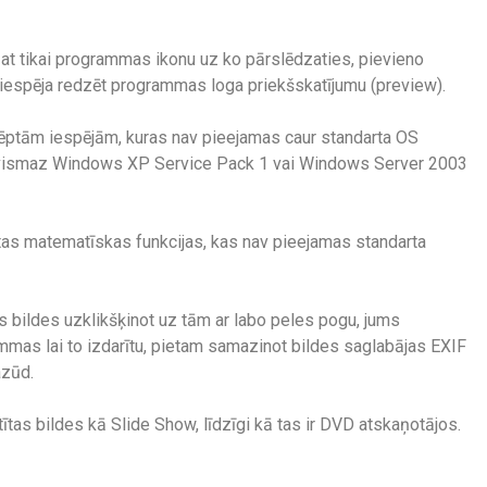
dzat tikai programmas ikonu uz ko pārslēdzaties, pievieno
iespēja redzēt programmas loga priekšskatījumu (preview).
ēptām iespējām, kuras nav pieejamas caur standarta OS
ms vismaz Windows XP Service Pack 1 vai Windows Server 2003
tas matematīskas funkcijas, kas nav pieejamas standarta
s bildes uzklikšķinot uz tām ar labo peles pogu, jums
ammas lai to izdarītu, pietam samazinot bildes saglabājas EXIF
azūd.
ītas bildes kā Slide Show, līdzīgi kā tas ir DVD atskaņotājos.