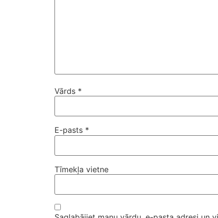
Vārds
*
E-pasts
*
Tīmekļa vietne
Saglabājiet manu vārdu, e-pasta adresi un v