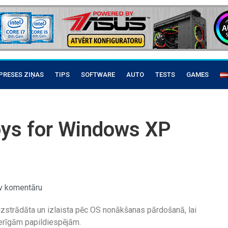
PRESES ZIŅAS
TIPS
SOFTWARE
AUTO
TESTS
GAMES
ys for Windows XP
v komentāru
zstrādāta un izlaista pēc OS nonākšanas pārdošanā, lai
erīgām papildiespējām.