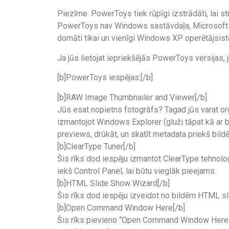
Piezīme. PowerToys tiek rūpīgi izstrādāti, lai s
PowerToys nav Windows sastāvdaļa, Microsoft n
domāti tikai un vienīgi Windows XP operētājsist
Ja jūs lietojat iepriekšējās PowerToys versijas, ju
[b]PowerToys iespējas:[/b]
[b]RAW Image Thumbnailer and Viewer[/b]
Jūs esat nopietns fotogrāfs? Tagad jūs varat or
izmantojot Windows Explorer (gluži tāpat kā ar b
previews, drūkāt, un skatīt metadata priekš bil
[b]ClearType Tuner[/b]
Šis rīks dod iespēju izmantot ClearType tehnoloģij
iekš Control Panel, lai būtu vieglāk pieejams.
[b]HTML Slide Show Wizard[/b]
Šis rīks dod iespēju izveidot no bildēm HTML slaid
[b]Open Command Window Here[/b]
Šis rīks pievieno “Open Command Window Here” kon