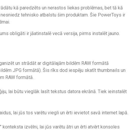
trādātu kā paredzēts un nerastos liekas problēmas, bet tā kā
esniedz tehnisko atbalstu šim produktam. Šie PowerToys ir
ēmai.
ms obligāti ir jāatinstalē vecā versija, pirms instalēt jauno.
ganizēt un strādāt ar digitālajām bildēm RAW formātā
ildēm JPG formātā). Šis rīks dod iespēju skatīt thumbnails un
dēm RAW formātā.
u, lai būtu vieglāk lasīt tekstus datora ekrānā. Tiek ieinstalēt
us, lai jūs tos varētu viegli un ērti ievietot savā internet lapā.
teksta izvēlni, lai jūs varētu ātri un ērti atvērt konsoles