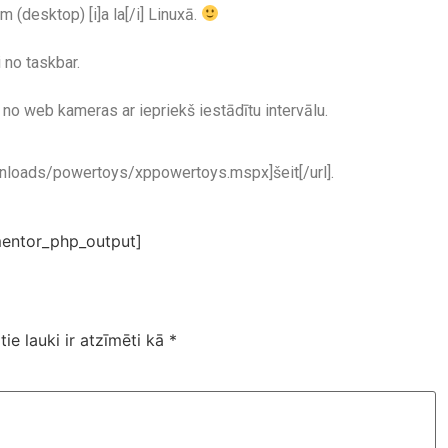
 (desktop) [i]a la[/i] Linuxā.
i no taskbar.
u no web kameras ar iepriekš iestādītu intervālu.
loads/powertoys/xppowertoys.mspx]šeit[/url].
entor_php_output]
tie lauki ir atzīmēti kā
*