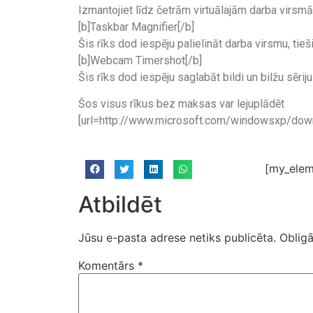
Izmantojiet līdz četrām virtuālajām darba virsmām
[b]Taskbar Magnifier[/b]
Šis rīks dod iespēju palielināt darba virsmu, tieš
[b]Webcam Timershot[/b]
Šis rīks dod iespēju saglabāt bildi un bilžu sērij
Šos visus rīkus bez maksas var lejuplādēt
[url=http://www.microsoft.com/windowsxp/down
[my_elem
Atbildēt
Jūsu e-pasta adrese netiks publicēta.
Obligā
Komentārs
*