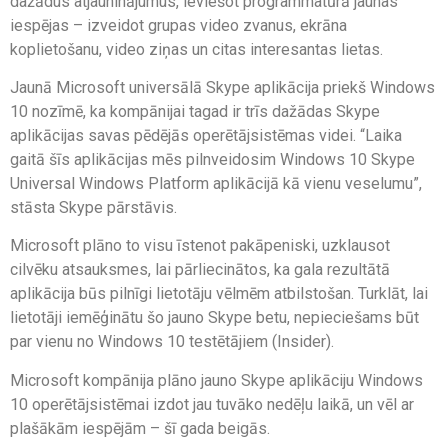
dažādus atjauninājumus, ieviešot programmatūrā jaunas
iespējas – izveidot grupas video zvanus, ekrāna
koplietošanu, video ziņas un citas interesantas lietas.
Jaunā Microsoft universālā Skype aplikācija priekš Windows
10 nozīmē, ka kompānijai tagad ir trīs dažādas Skype
aplikācijas savas pēdējās operētājsistēmas videi. “Laika
gaitā šīs aplikācijas mēs pilnveidosim Windows 10 Skype
Universal Windows Platform aplikācijā kā vienu veselumu”,
stāsta Skype pārstāvis.
Microsoft plāno to visu īstenot pakāpeniski, uzklausot
cilvēku atsauksmes, lai pārliecinātos, ka gala rezultātā
aplikācija būs pilnīgi lietotāju vēlmēm atbilstošan. Turklāt, lai
lietotāji iemēģinātu šo jauno Skype betu, nepieciešams būt
par vienu no Windows 10 testētājiem (Insider).
Microsoft kompānija plāno jauno Skype aplikāciju Windows
10 operētājsistēmai izdot jau tuvāko nedēļu laikā, un vēl ar
plašākām iespējām – šī gada beigās.