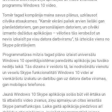
programmu Windows 10 video.
Tomēr tagad kompānija maina savus plānus, uzklausot
cilvēka atsauksmes. “Kamēr ekrāni paliek arvien lielāki gan
planšetdatoriem, gan personālajiem datoriem, un cilvēki
izmanto dažādus aplikācijas – vēloties tās ierobežot un
nevis izkaisīt pa visu datora darbvirsmu”, tā izteicās viens no
Skype pārstāvjiem.
Programmatūras milzis tagad plāno izlaist universālu
Windows 10 operētājsistēmai paredzētu aplikāciju jau tuvāko
nedēļu laikā. Tās dizains ir veidots tā, lai nodrošinātu vienotu
un veselu Skype funkcionalitāti Windows 10 videi ar
vienkāršotu izskatu un darbību gan uz datora darba virsmas,
gan mobilajos telefonos.
Jaunā Windows 10 Skype aplikācija solās būt vēl ērtāka un
tā atbalstīs video zvanus, ziņu apmaiņu un citas ierastās
Skype pamatfunkcijas. Laika gaitā aplikācija piedzīvos arī