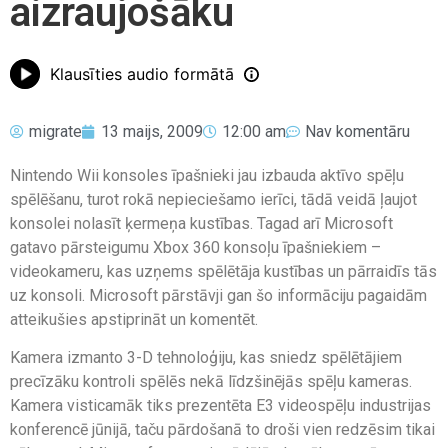
aizraujošāku
Klausīties audio formātā
migrate
13 maijs, 2009
12:00 am
Nav komentāru
Nintendo Wii konsoles īpašnieki jau izbauda aktīvo spēļu
spēlēšanu, turot rokā nepieciešamo ierīci, tādā veidā ļaujot
konsolei nolasīt ķermeņa kustības. Tagad arī Microsoft
gatavo pārsteigumu Xbox 360 konsoļu īpašniekiem –
videokameru, kas uzņems spēlētāja kustības un pārraidīs tās
uz konsoli. Microsoft pārstāvji gan šo informāciju pagaidām
atteikušies apstiprināt un komentēt.
Kamera izmanto 3-D tehnoloģiju, kas sniedz spēlētājiem
precīzāku kontroli spēlēs nekā līdzšinējās spēļu kameras.
Kamera visticamāk tiks prezentēta E3 videospēļu industrijas
konferencē jūnijā, taču pārdošanā to droši vien redzēsim tikai