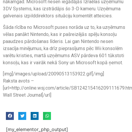
nākamgad. Microsoft nesen iegādājās Izraēlas uzņēmumu
3DV Systems, kas izstrādājis šo 3-D kameru. Uzņēmuma
galvenais izpilddirektors situāciju komentēt atteicies.
Šāda rīcība no Microsoft puses norāda uz to, ka uzņēmums
vēlas panākt Nintendo, kas ir pašreizējās spēļu konsoļu
paaudzes pārdošanas līderis. Lai gan Nintendo nesen
izsacīja minējumus, ka drīz pieprasījums pēc Wii konsolēm
varētu kristies, martā uzņēmums ASV pārdeva 601 tūkstoti
konsoļu, kas ir vairāk nekā Sony un Microsoft kopā ņemot.
[img]/images/upload/20090513153922.gif[/img]
Raksta avots –
[url=http://online.wsj.com/article/SB124215416209111679.ht
Wall Street Journal[/url]
[my_elementor_php_output]