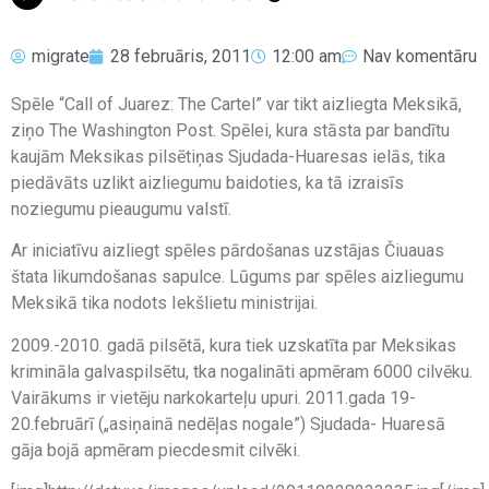
migrate
28 februāris, 2011
12:00 am
Nav komentāru
Spēle “Call of Juarez: The Cartel” var tikt aizliegta Meksikā,
ziņo The Washington Post. Spēlei, kura stāsta par bandītu
kaujām Meksikas pilsētiņas Sjudada-Huaresas ielās, tika
piedāvāts uzlikt aizliegumu baidoties, ka tā izraisīs
noziegumu pieaugumu valstī.
Ar iniciatīvu aizliegt spēles pārdošanas uzstājas Čiuauas
štata likumdošanas sapulce. Lūgums par spēles aizliegumu
Meksikā tika nodots Iekšlietu ministrijai.
2009.-2010. gadā pilsētā, kura tiek uzskatīta par Meksikas
krimināla galvaspilsētu, tka nogalināti apmēram 6000 cilvēku.
Vairākums ir vietēju narkokarteļu upuri. 2011.gada 19-
20.februārī („asiņainā nedēļas nogale”) Sjudada- Huaresā
gāja bojā apmēram piecdesmit cilvēki.