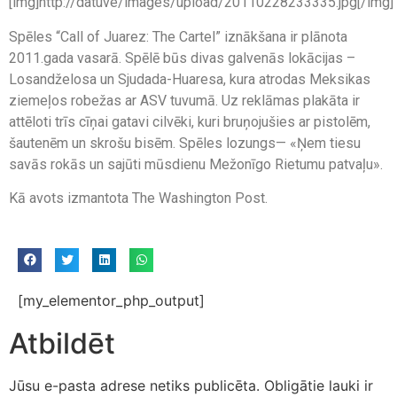
[img]http://datuve/images/upload/20110228233335.jpg[/img]
Spēles “Call of Juarez: The Cartel” iznākšana ir plānota
2011.gada vasarā. Spēlē būs divas galvenās lokācijas –
Losandželosa un Sjudada-Huaresa, kura atrodas Meksikas
ziemeļos robežas ar ASV tuvumā. Uz reklāmas plakāta ir
attēloti trīs cīņai gatavi cilvēki, kuri bruņojušies ar pistolēm,
šautenēm un skrošu bisēm. Spēles lozungs— «Ņem tiesu
savās rokās un sajūti mūsdienu Mežonīgo Rietumu patvaļu».
Kā avots izmantota The Washington Post.
[my_elementor_php_output]
Atbildēt
Jūsu e-pasta adrese netiks publicēta.
Obligātie lauki ir