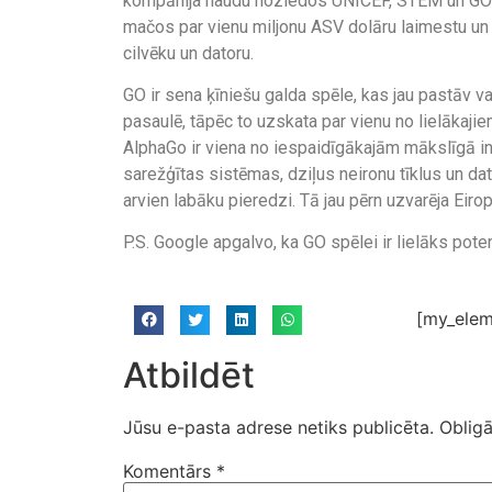
kompānija naudu noziedos UNICEF, STEM un GO lab
mačos par vienu miljonu ASV dolāru laimestu un p
cilvēku un datoru.
GO ir sena ķīniešu galda spēle, kas jau pastāv 
pasaulē, tāpēc to uzskata par vienu no lielākaj
AlphaGo ir viena no iespaidīgākajām mākslīgā in
sarežģītas sistēmas, dziļus neironu tīklus un da
arvien labāku pieredzi. Tā jau pērn uzvarēja Eir
P.S. Google apgalvo, ka GO spēlei ir lielāks po
[my_elem
Atbildēt
Jūsu e-pasta adrese netiks publicēta.
Obligā
Komentārs
*