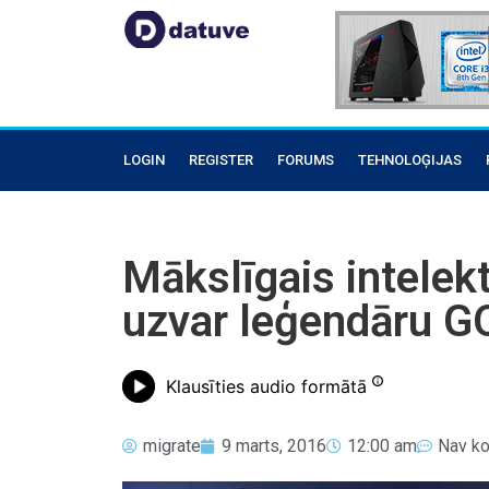
LOGIN
REGISTER
FORUMS
TEHNOLOĢIJAS
Mākslīgais intele
uzvar leģendāru G
Klausīties audio formātā
migrate
9 marts, 2016
12:00 am
Nav k