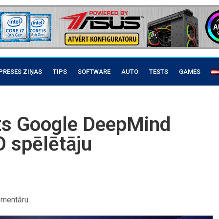
PRESES ZIŅAS
TIPS
SOFTWARE
AUTO
TESTS
GAMES
kts Google DeepMind
O spēlētāju
omentāru