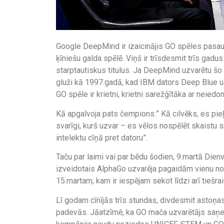
Google DeepMind ir izaicinājis GO spēles pasaul
ķīniešu galda spēlē. Viņš ir trīsdesmit trīs gadu
starptautiskus titulus. Ja DeepMind uzvarētu šo 
gluži kā 1997.gadā, kad IBM dators Deep Blue uz
GO spēle ir krietni, krietni sarežģītāka ar neied
Kā apgalvoja pats čempions:” Kā cilvēks, es pieļau
svarīgi, kurš uzvar – es vēlos nospēlēt skaistu s
intelektu cīņā pret datoru”.
Taču par laimi vai par bēdu šodien, 9.martā Die
izveidotais AlphaGo uzvarēja pagaidām vienu no 
15.martam, kam ir iespējam sekot līdzi arī tiešra
Lī godam cīnījās trīs stundas, divdesmit astoņ
padevās. Jāatzīmē, ka GO mača uzvarētājs saņem