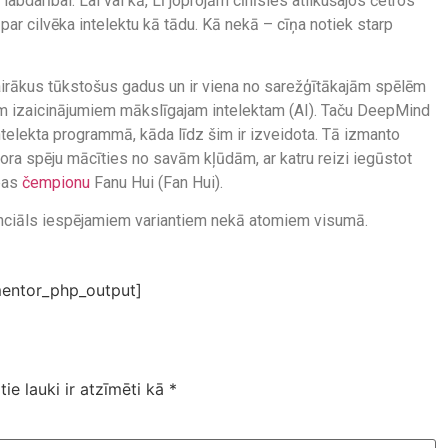
darībai. Lai vai kā, Lī joprojām cīnīsies atlikušajos četros
ar cilvēka intelektu kā tādu. Kā nekā – cīņa notiek starp
vairākus tūkstošus gadus un ir viena no sarežģītākajām spēlēm
iem izaicinājumiem mākslīgajam intelektam (AI). Taču DeepMind
telekta programmā, kāda līdz šim ir izveidota. Tā izmanto
tora spēju mācīties no savām kļūdām, ar katru reizi iegūstot
opas
čempionu
Fanu Hui (Fan Hui).
tenciāls iespējamiem variantiem nekā atomiem visumā.
entor_php_output]
tie lauki ir atzīmēti kā
*