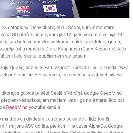
es čempionu Dienvidkorejieti Lī Sedol, kurš ir meistars
s vecs GO profesionālis, kurš jau 12 gadu vecumā izcīnīja 18
vīru, tas būtu vēsturisks notikums mākslīgā intelekta jomā,
varēja šaha meistaru Gariju Kasparovu (Garry Kasparov), taču
omājami lielu skaitu iespējamiem variantiem.
ju kļūdas, līdz ar to varu zaudēt”. Turklāt Lī vēl piebilda: “Nav
pēli pret mašīnu. Bet šā vai tā, es centīšos aizstāvēt cilvēka
nvidkorejas galvas pilsētā Seulā sīvā cīņā Google DeepMind
pieciem vēsturiskajiem mačiem, kas ilgs no 9.marta līdz pat
idē
DeepMind
youtube kanālā.
as minūtes un divdesmit astoņas sekundes, līdz tomēr
 1 miljonu ASV dolāru, pie kam – ja uzvar AlphaGo, Google