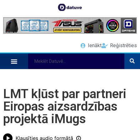
Ienākt
Reģistrēties
LMT kļūst par partneri
Eiropas aizsardzības
projektā iMugs
Klausīties audio formātā