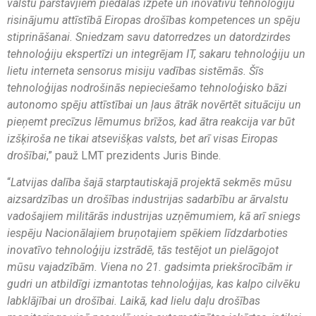
valstu pārstāvjiem piedalās izpētē un inovatīvu tehnoloģiju
risinājumu attīstībā Eiropas drošības kompetences un spēju
stiprināšanai. Sniedzam savu datorredzes un datordzirdes
tehnoloģiju ekspertīzi un integrējam IT, sakaru tehnoloģiju un
lietu interneta sensorus misiju vadības sistēmās. Šīs
tehnoloģijas nodrošinās nepieciešamo tehnoloģisko bāzi
autonomo spēju attīstībai un ļaus ātrāk novērtēt situāciju un
pieņemt precīzus lēmumus brīžos, kad ātra reakcija var būt
izšķiroša ne tikai atsevišķas valsts, bet arī visas Eiropas
drošībai
,” pauž LMT prezidents Juris Binde.
“
Latvijas dalība šajā starptautiskajā projektā sekmēs mūsu
aizsardzības un drošības industrijas sadarbību ar ārvalstu
vadošajiem militārās industrijas uzņēmumiem, kā arī sniegs
iespēju Nacionālajiem bruņotajiem spēkiem līdzdarboties
inovatīvo tehnoloģiju izstrādē, tās testējot un pielāgojot
mūsu vajadzībām. Viena no 21. gadsimta priekšrocībām ir
gudri un atbildīgi izmantotas tehnoloģijas, kas kalpo cilvēku
labklājībai un drošībai. Laikā, kad lielu daļu drošības