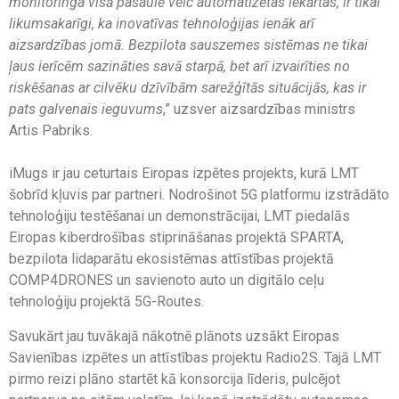
monitoringa visā pasaulē veic automatizētas iekārtas, ir tikai
likumsakarīgi, ka inovatīvas tehnoloģijas ienāk arī
aizsardzības jomā. Bezpilota sauszemes sistēmas ne tikai
ļaus ierīcēm sazināties savā starpā, bet arī izvairīties no
riskēšanas ar cilvēku dzīvībām sarežģītās situācijās, kas ir
pats galvenais ieguvums
,” uzsver aizsardzības ministrs
Artis Pabriks.
iMugs ir jau ceturtais Eiropas izpētes projekts, kurā LMT
šobrīd kļuvis par partneri. Nodrošinot 5G platformu izstrādāto
tehnoloģiju testēšanai un demonstrācijai, LMT piedalās
Eiropas kiberdrošības stiprināšanas projektā SPARTA,
bezpilota lidaparātu ekosistēmas attīstības projektā
COMP4DRONES un savienoto auto un digitālo ceļu
tehnoloģiju projektā 5G-Routes.
Savukārt jau tuvākajā nākotnē plānots uzsākt Eiropas
Savienības izpētes un attīstības projektu Radio2S. Tajā LMT
pirmo reizi plāno startēt kā konsorcija līderis, pulcējot