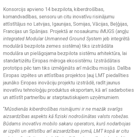
Konsorcijs apvieno 14 bezpilota, kiberdrošības,
komandvadības, sensoru un citu inovatīvu risinājumu
attīstītājus no Latvijas, Igaunijas, Somijas, Vācijas, Beļģijas,
Francijas un Spānijas. Projektā ar nosaukumu iMUGS (angļu:
integrated Modular Unmanned Ground System
jeb integrētā
modulārā bezpilota zemes sistēma) tiks izstrādāta
modulāra un pielāgojama bezpilota sistēmu arhitektūra, lai
standartizētu Eiropas mēroga ekosistēmu. Izstrādātais
prototips pēc tam tiks izmēģināts arī mācību misijās. Dalība
Eiropas izpētes un attīstības projektos ļauj LMT piedalīties
jaunāko Eiropas inovāciju projektu izstrādē, radīt jaunus
inovatīvu tehnoloģiju produktus eksportam, kā arī sadarboties
un attīstīt partnerību ar starptautiskajiem uzņēmumiem.
“
Mūsdienās kiberdrošības risinājumi ir ne mazāk svarīgs
aizsardzības aspekts kā fiziski nodrošinātas valsts robežas.
Būdams inovatīvs mobilo sakaru operators, kurš nodarbojas
ar izpēti un attīstību arī aizsardzības jomā, LMT kopā ar citu