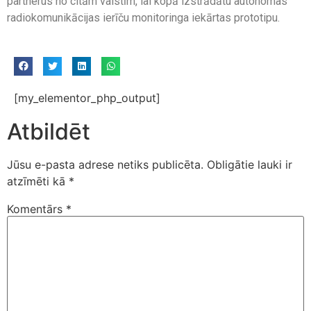
partnerus no citām valstīm, lai kopā izstrādātu autonomas
radiokomunikācijas ierīču monitoringa iekārtas prototipu.
[my_elementor_php_output]
Atbildēt
Jūsu e-pasta adrese netiks publicēta.
Obligātie lauki ir
atzīmēti kā
*
Komentārs
*