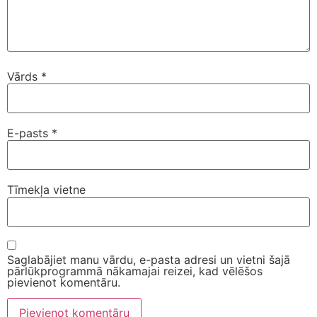
Vārds
*
E-pasts
*
Tīmekļa vietne
Saglabājiet manu vārdu, e-pasta adresi un vietni šajā
pārlūkprogrammā nākamajai reizei, kad vēlēšos
pievienot komentāru.