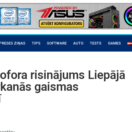
PRESES ZIŅAS
TIPS
SOFTWARE
AUTO
TESTS
GAMES
ofora risinājums Liepājā
arkanās gaismas
ī