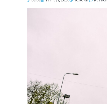
Baiba
19 maijs, 2020
10:30 am
Nav ko