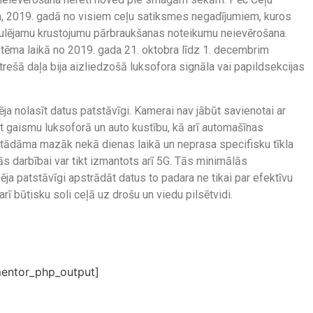
m, 2019. gadā no visiem ceļu satiksmes negadījumiem, kuros
regulējamu krustojumu pārbraukšanas noteikumu neievērošana.
tēma laikā no 2019. gada 21. oktobra līdz 1. decembrim
rešā daļa bija aizliedzošā luksofora signāla vai papildsekcijas
a nolasīt datus patstāvīgi. Kamerai nav jābūt savienotai ar
t gaismu luksoforā un auto kustību, kā arī automašīnas
stādāma mazāk nekā dienas laikā un neprasa specifisku tīkla
tās darbībai var tikt izmantots arī 5G. Tās minimālās
a patstāvīgi apstrādāt datus to padara ne tikai par efektīvu
ī būtisku soli ceļā uz drošu un viedu pilsētvidi.
entor_php_output]