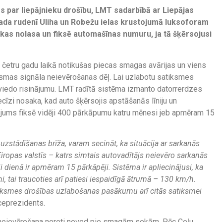
s par liepājnieku drošību, LMT sadarbībā ar Liepājas
 gada rudenī Uliha un Robežu ielas krustojumā luksoforam
 kas nolasa un fiksē automašīnas numuru, ja tā šķērsojusi
 četru gadu laikā notikušas piecas smagas avārijas un viens
smas signāla neievērošanas dēļ. Lai uzlabotu satiksmes
o viedo risinājumu. LMT radītā sistēma izmanto datorrerdzes
recīzi nosaka, kad auto šķērsojis apstāšanās līniju un
ājums fiksē vidēji 400 pārkāpumu katru mēnesi jeb apmēram 15
uzstādīšanas brīža, varam secināt, ka situācija ar sarkanās
Eiropas valstīs – katrs simtais autovadītājs neievēro sarkanās
 dienā ir apmēram 15 pārkāpēji. Sistēma ir apliecinājusi, ka
, tai traucoties arī patiesi iespaidīgā ātrumā – 130 km/h.
iksmes drošības uzlabošanas pasākumu arī citās satiksmei
ceprezidents.
a neievērošana nereti noved pie smagām sekām. Pēc Ceļu