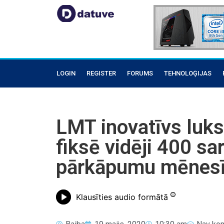
LOGIN
REGISTER
FORUMS
TEHNOLOĢIJAS
LMT inovatīvs luks
fiksē vidēji 400 s
pārkāpumu mēnes
Klausīties audio formātā