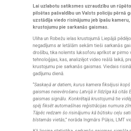
Lai uzlabotu satiksmes uzraudzību un rūpēto
pilsētas pašvaldību un Valsts policiju pērnā
uzstādīja viedo risinājumu jeb īpašu kameru,
krustojumu pie sarkanās gaismas.
Uliha un Robežu ielas krustojumā Liepājā pēdējo
negadījums ar letālām sekām tieši sarkanās gai
drošību, tika nolemts luksoforu aprīkot ar pirm
tehnoloģijas, kas, analizējot video reālā laikā, p
krustojumu pie sarkanās gaismas. Viedais risin
gadījumu dienā.
“
Saskaņā ar datiem, kurus kamera fiksējusi kopš 
gaismas neievērošanu Latvijā ir līdzīga kā citās 
gaismas signālu. Konkrētajā krustojumā tie vidēji
spēj fiksēt automašīnas reģistrācijas numura zīmi
Tāpēc redzam šo risinājumu kā būtisku ceļu sat
bīstamās vietās
,” norāda Ingmārs Pūķis, LMT vi
Kā liecina statistika, sarkanās gaismas signāl