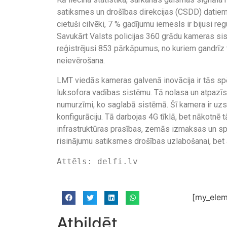
satiksmes un drošības direkcijas (CSDD) datie
cietuši cilvēki, 7 % gadījumu iemesls ir bijusi 
Savukārt Valsts policijas 360 grādu kameras sis
reģistrējusi 853 pārkāpumus, no kuriem gandrīz t
neievērošana.
LMT viedās kameras galvenā inovācija ir tās spēj
luksofora vadības sistēmu. Tā nolasa un atpazīs
numurzīmi, ko saglabā sistēmā. Šī kamera ir uz
konfigurāciju. Tā darbojas 4G tīklā, bet nākotnē 
infrastruktūras prasības, zemās izmaksas un spēj
risinājumu satiksmes drošības uzlabošanai, bet ar
Attēls: delfi.lv
[my_elem
Atbildēt