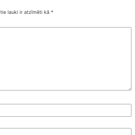
tie lauki ir atzīmēti kā
*