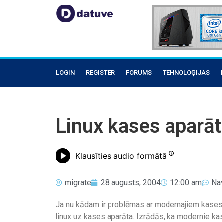
LOGIN
REGISTER
FORUMS
TEHNOLOĢIJAS
Linux kases aparā
Klausīties audio formātā
migrate
28 augusts, 2004
12:00 am
Na
Ja nu kādam ir problēmas ar modernajiem kases
linux uz kases aparāta. Izrādās, ka modernie ka