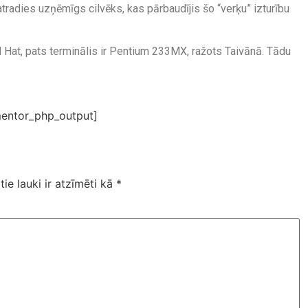
atradies uzņēmīgs cilvēks, kas pārbaudījis šo “verķu” izturību
d Hat, pats terminālis ir Pentium 233MX, ražots Taivānā. Tādu
entor_php_output]
tie lauki ir atzīmēti kā
*