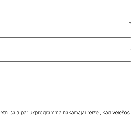
ietni šajā pārlūkprogrammā nākamajai reizei, kad vēlēšos