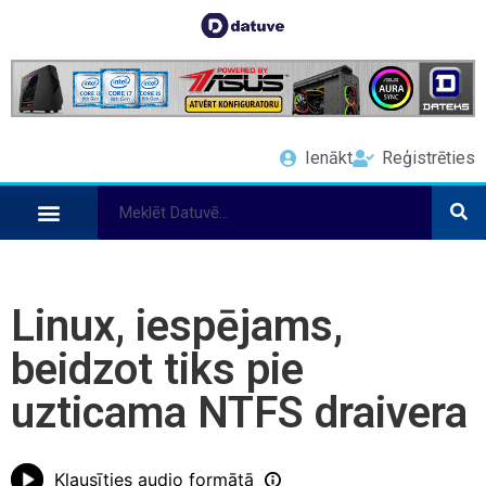
Ienākt
Reģistrēties
Linux, iespējams,
beidzot tiks pie
uzticama NTFS draivera
Klausīties audio formātā