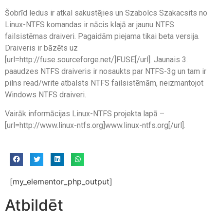
Šobrīd ledus ir atkal sakustējies un Szabolcs Szakacsits no
Linux-NTFS komandas ir nācis klajā ar jaunu NTFS
failsistēmas draiveri. Pagaidām piejama tikai beta versija.
Draiveris ir bāzēts uz
[url=http://fuse.sourceforge.net/]FUSE[/url]. Jaunais 3.
paaudzes NTFS draiveris ir nosaukts par NTFS-3g un tam ir
pilns read/write atbalsts NTFS failsistēmām, neizmantojot
Windows NTFS draiveri.
Vairāk informācijas Linux-NTFS projekta lapā –
[url=http://www.linux-ntfs.org]www.linux-ntfs.org[/url].
[my_elementor_php_output]
Atbildēt