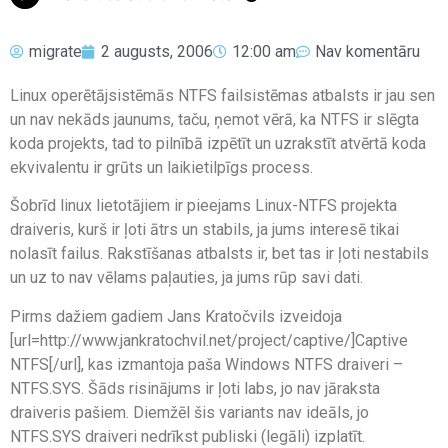
migrate
2 augusts, 2006
12:00 am
Nav komentāru
Linux operētājsistēmās NTFS failsistēmas atbalsts ir jau sen
un nav nekāds jaunums, taču, ņemot vērā, ka NTFS ir slēgta
koda projekts, tad to pilnībā izpētīt un uzrakstīt atvērtā koda
ekvivalentu ir grūts un laikietilpīgs process.
Šobrīd linux lietotājiem ir pieejams Linux-NTFS projekta
draiveris, kurš ir ļoti ātrs un stabils, ja jums interesē tikai
nolasīt failus. Rakstīšanas atbalsts ir, bet tas ir ļoti nestabils
un uz to nav vēlams paļauties, ja jums rūp savi dati.
Pirms dažiem gadiem Jans Kratočvils izveidoja
[url=http://www.jankratochvil.net/project/captive/]Captive
NTFS[/url], kas izmantoja paša Windows NTFS draiveri –
NTFS.SYS. Šāds risinājums ir ļoti labs, jo nav jāraksta
draiveris pašiem. Diemžēl šis variants nav ideāls, jo
NTFS.SYS draiveri nedrīkst publiski (legāli) izplatīt.